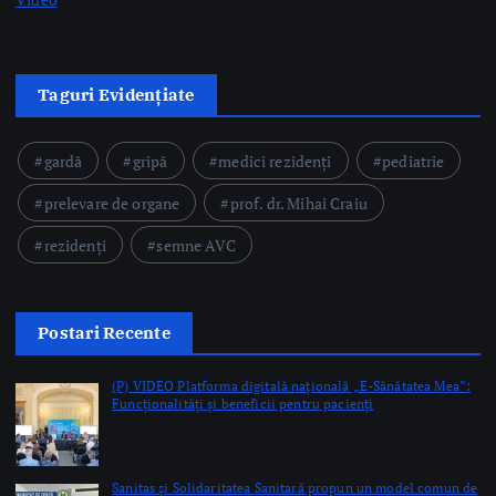
gardă
gripă
medici rezidenți
pediatrie
prelevare de organe
prof. dr. Mihai Craiu
rezidenți
semne AVC
Postari Recente
(P) VIDEO Platforma digitală naţională „E-Sănătatea Mea”:
Funcționalități și beneficii pentru pacienți
by Mateescu Cristi
Sanitas şi Solidaritatea Sanitară propun un model comun de
salarizare pentru angajaţii din sistemul public de sănătate
by Briana Teodorescu
Premieră medicală la Spitalul Orășenesc Mioveni: