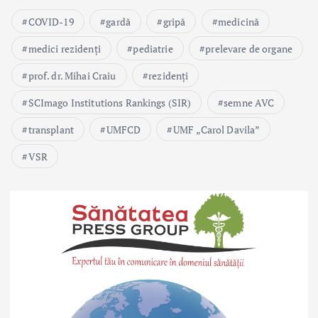
COVID-19
gardă
gripă
medicină
medici rezidenți
pediatrie
prelevare de organe
prof. dr. Mihai Craiu
rezidenți
SCImago Institutions Rankings (SIR)
semne AVC
transplant
UMFCD
UMF „Carol Davila”
VSR