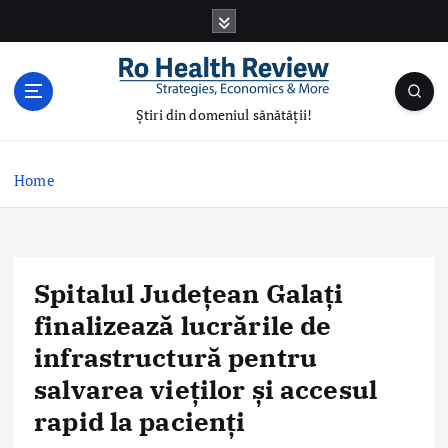
S
k
i
p
t
Știri din domeniul sănătății!
o
c
o
Home
n
t
e
n
Spitalul Județean Galați
t
finalizează lucrările de
infrastructură pentru
salvarea vieților și accesul
rapid la pacienți