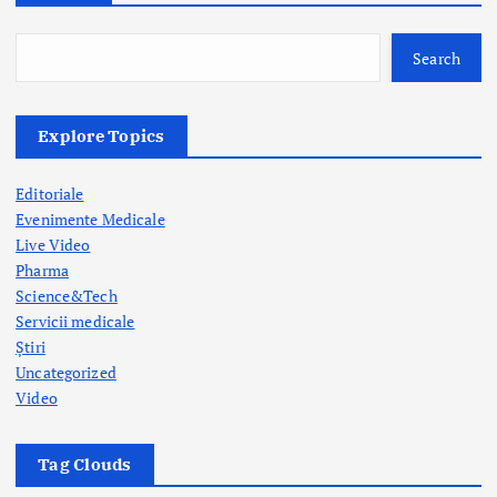
o
Search
n
Explore Topics
Editoriale
Evenimente Medicale
Live Video
Pharma
Science&Tech
Servicii medicale
Știri
Uncategorized
Video
Tag Clouds