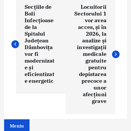
P
Secțiile de
Locuitorii
o
Boli
Sectorului 1
Infecțioase
vor avea
s
de la
acces, și în
t
Spitalul
2026, la
Județean
analize și
n
Dâmbovița
investigații
vor fi
medicale
a
modernizat
gratuite
e și
pentru
v
eficientizat
depistarea
i
e energetic
precoce a
unor
g
afecțiuni
grave
a
t
Meniu
i