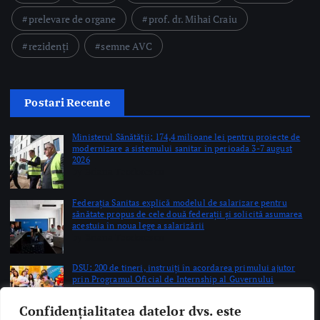
prelevare de organe
prof. dr. Mihai Craiu
rezidenți
semne AVC
Postari Recente
Ministerul Sănătății: 174,4 milioane lei pentru proiecte de
modernizare a sistemului sanitar în perioada 3-7 august
2026
by Briana Teodorescu
Federația Sanitas explică modelul de salarizare pentru
sănătate propus de cele două federații și solicită asumarea
acestuia în noua lege a salarizării
by Briana Teodorescu
DSU: 200 de tineri, instruiți în acordarea primului ajutor
prin Programul Oficial de Internship al Guvernului
României
by Briana Teodorescu
Confidențialitatea datelor dvs. este