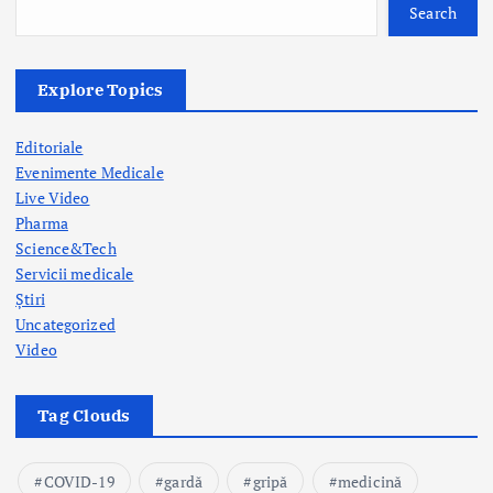
Search
Explore Topics
Editoriale
Evenimente Medicale
Live Video
Pharma
Science&Tech
Servicii medicale
Știri
Uncategorized
Video
Tag Clouds
COVID-19
gardă
gripă
medicină