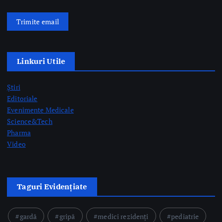
Trimite email
Linkuri Utile
Știri
Editoriale
Evenimente Medicale
Science&Tech
Pharma
Video
Taguri Evidențiate
gardă
gripă
medici rezidenți
pediatrie