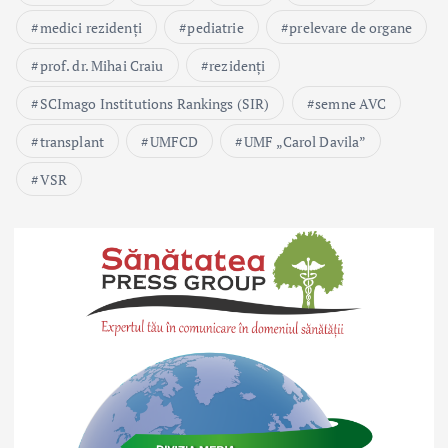
medici rezidenți
pediatrie
prelevare de organe
prof. dr. Mihai Craiu
rezidenți
SCImago Institutions Rankings (SIR)
semne AVC
transplant
UMFCD
UMF „Carol Davila”
VSR