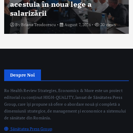
acestuia în noua lege a
salarizării
By
Briana Teodorescu
August 7, 2026
20 views
Despre Noi
Ro Health Review Strategies, Economics & More este un proiect
editorial cu conținut HIGH-QUALITY, lansat de Sănătatea Press
Group, care își propune să ofere o abordare nouă și completă a
dimensiunii strategice, de management și economice a sistemului
de sănătate din România.
Sănătatea Press Group