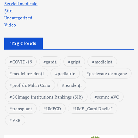
Servicii medicale
Știri
Uncategorized
Video
Tag Clouds
COVID-19
gardă
gripă
medicină
medici rezidenți
pediatrie
prelevare de organe
prof. dr. Mihai Craiu
rezidenți
SCImago Institutions Rankings (SIR)
semne AVC
transplant
UMFCD
UMF „Carol Davila”
VSR