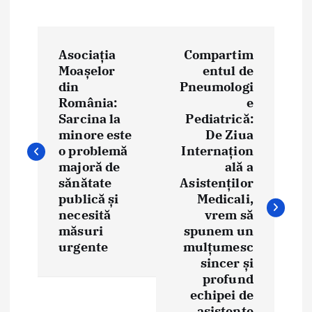
P
Asociația
Compartim
o
Moașelor
entul de
din
Pneumologi
s
România:
e
t
Sarcina la
Pediatrică:
minore este
De Ziua
n
o problemă
Internațion
majoră de
ală a
a
sănătate
Asistenților
publică și
Medicali,
v
necesită
vrem să
i
măsuri
spunem un
urgente
mulțumesc
g
sincer și
profund
a
echipei de
asistente