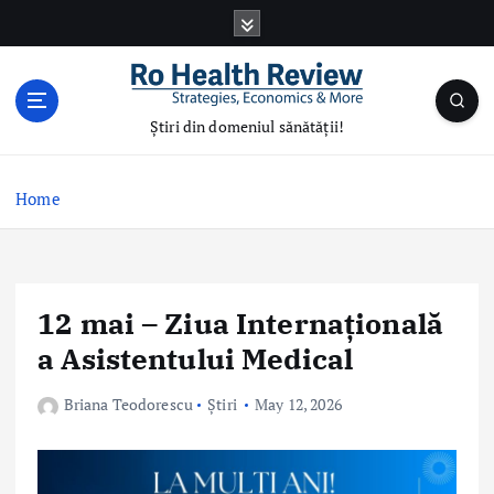
S
k
i
p
t
Știri din domeniul sănătății!
o
c
o
Home
n
t
e
n
12 mai – Ziua Internațională
t
a Asistentului Medical
Briana Teodorescu
Știri
May 12, 2026