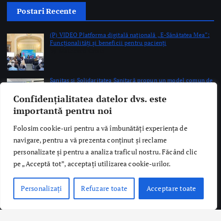
Sanitas şi Solidaritatea Sanitară propun un model comun de
salarizare pentru angajaţii din sistemul public de sănătate
by Briana Teodorescu
Premieră medicală la Spitalul Orășenesc Mioveni:
Intervenţie de protezare unicompartimentală a
genunchiului, cu integrare osoasă realizată cu succes
by Briana Teodorescu
Confidențialitatea datelor dvs. este
importantă pentru noi
Folosim cookie-uri pentru a vă îmbunătăți experiența de
navigare, pentru a vă prezenta conținut și reclame
Copyright © 2026 Ro Health Review | Powered by
Sănătatea Press
personalizate și pentru a analiza traficul nostru. Făcând clic
Group
pe „Acceptă tot”, acceptați utilizarea cookie-urilor.
Personalizați
Refuzare toate
Acceptare toate