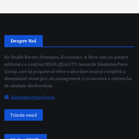
Ro Health Review Strategies, Economics & More este un proiect
editorial cu conținut HIGH-QUALITY, lansat de Sănătatea Press
Group, care își propune să ofere o abordare nouă și completă a
dimensiunii strategice, de management și economice a sistemului
de sănătate din România.
Sănătatea Press Group
Trimite email
Linkuri Utile
Știri
Editoriale
Evenimente Medicale
Science&Tech