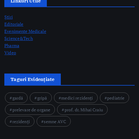
Pharma
Video
Taguri Evidențiate
gardă
gripă
medici rezidenți
pediatrie
prelevare de organe
prof. dr. Mihai Craiu
rezidenți
semne AVC
Postari Recente
(P) VIDEO Platforma digitală naţională „E-Sănătatea Mea”:
Funcționalități și beneficii pentru pacienți
by Mateescu Cristi