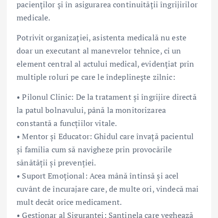
pacienţilor şi în asigurarea continuităţii îngrijirilor
medicale.
Potrivit organizaţiei, asistenta medicală nu este
doar un executant al manevrelor tehnice, ci un
element central al actului medical, evidenţiat prin
multiple roluri pe care le îndeplineşte zilnic:
• Pilonul Clinic: De la tratament și îngrijire directă
la patul bolnavului, până la monitorizarea
constantă a funcțiilor vitale.
• Mentor și Educator: Ghidul care învață pacientul
și familia cum să navigheze prin provocările
sănătății și prevenției.
• Suport Emoțional: Acea mână întinsă și acel
cuvânt de încurajare care, de multe ori, vindecă mai
mult decât orice medicament.
• Gestionar al Siguranței: Santinela care veghează