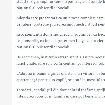
stabil și sigur copiilor care nu pot crește alături de
Național al Asistenților Sociali.
Adopția este prezentată ca un proces complex, care
pe iubire, protecție și crearea unui mediu stabil pen
Reprezentanții domeniului social subliniază că fieca
responsabile, cu impact pe termen lung asupra vieții 
Național al Asistenților Sociali.
De asemenea, instituția atrage atenția asupra necesit
funcționale, care să aibă în centrul lor interesul sup
„Adopția înseamnă șanse oferite la un viitor mai bun
apartenență pentru un copil”, se arată în mesajul tr
Totodată, specialiștii din domeniu își reafirmă spri
integrarea copiilor în familii în care pot beneficia de