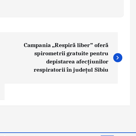
Campania „Respiră liber” oferă
spirometrii gratuite pentru
depistarea afecțiunilor
respiratorii în județul Sibiu
s-a alăturat ARNIS
Știri