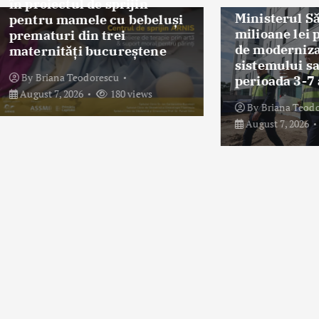
ectul de sprijin
Ministerul Sănătății:
 mamele cu bebeluși
milioane lei pentru p
uri din trei
de modernizare a
ități bucureștene
sistemului sanitar în
ana Teodorescu
perioada 3-7 august 
7, 2026
180 views
By
Briana Teodorescu
August 7, 2026
197 vie