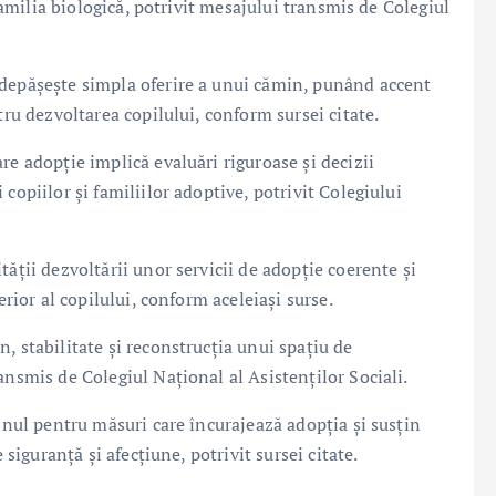
 familia biologică, potrivit mesajului transmis de Colegiul
 depășește simpla oferire a unui cămin, punând accent
tru dezvoltarea copilului, conform sursei citate.
re adopție implică evaluări riguroase și decizii
copiilor și familiilor adoptive, potrivit Colegiului
ății dezvoltării unor servicii de adopție coerente și
erior al copilului, conform aceleiași surse.
, stabilitate și reconstrucția unui spațiu de
ansmis de Colegiul Național al Asistenților Sociali.
jinul pentru măsuri care încurajează adopția și susțin
 siguranță și afecțiune, potrivit sursei citate.