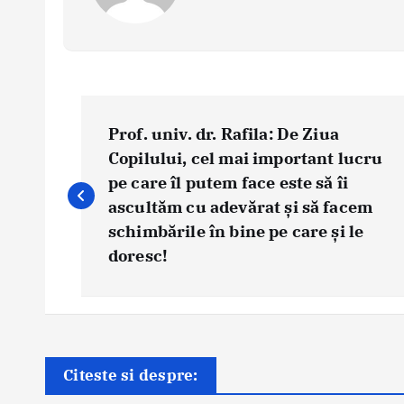
P
o
Prof. univ. dr. Rafila: De Ziua
s
Copilului, cel mai important lucru
pe care îl putem face este să îi
t
ascultăm cu adevărat și să facem
n
schimbările în bine pe care și le
a
doresc!
v
i
g
a
Știri
t
Citeste si despre:
ASSMB 