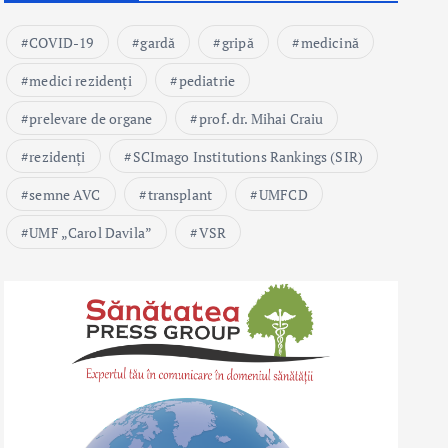
COVID-19
gardă
gripă
medicină
medici rezidenți
pediatrie
prelevare de organe
prof. dr. Mihai Craiu
rezidenți
SCImago Institutions Rankings (SIR)
semne AVC
transplant
UMFCD
UMF „Carol Davila”
VSR