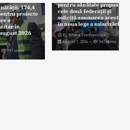
pentru sănătate propus de
 174,4
cele două federații și
roiecte
solicită asumarea acestuia
în noua lege a salarizării
2026
By
Briana Teodorescu
August 7, 2026
342 views
ws