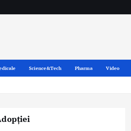
edicale
Science&Tech
Pharma
Video
Adopției