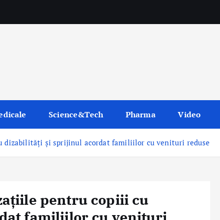
edicale
Science&Tech
Pharma
Video
dizabilități și sprijinul acordat familiilor cu venituri reduse
iile pentru copiii cu
rdat familiilor cu venituri