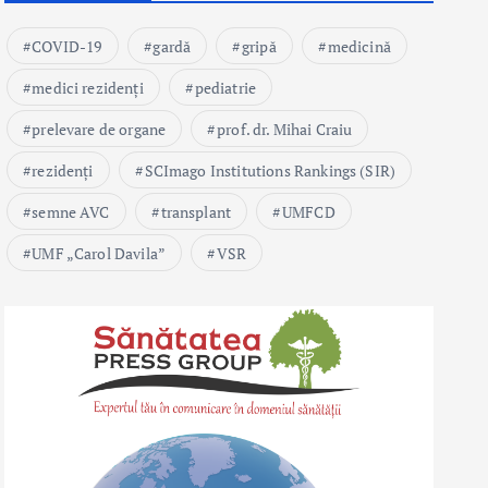
COVID-19
gardă
gripă
medicină
medici rezidenți
pediatrie
prelevare de organe
prof. dr. Mihai Craiu
rezidenți
SCImago Institutions Rankings (SIR)
semne AVC
transplant
UMFCD
UMF „Carol Davila”
VSR