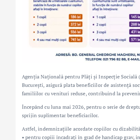
Agenția Națională pentru Plăți și Inspecție Socială 
București, asigură plata beneficiilor de asistență soc
familiilor cu venituri reduse, contribuind la preveni
Începând cu luna mai 2026, pentru o serie de dreptu
sprijin suplimentar beneficiarilor.
Astfel, indemnizațiile acordate copiilor cu dizabili
• pentru copiii încadrați în grad de handicap grav, i