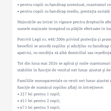
• pentru copiii cu handicap accentuat, cuantumul creș
• pentru copiii cu handicap mediu, prestația socială c
Majorările au intrat în vigoare pentru drepturile afer
sumele majorate începând cu plățile efectuate în l
Potrivit Legii nr. 448/2006 privind protecția și pro
beneficii se acordă copiilor și adulților cu handicap 
apatrizi, cu condiția să aibă domiciliul sau reședin
Tot din luna mai 2026 se aplică și noile cuantumuri a
stabilite în funcție de venitul net lunar ajustat și d
Familiile monoparentale cu venit net lunar ajustat 
funcție de numărul copiilor aflați în întreținere:
• 227 lei pentru 1 copil;
• 451 lei pentru 2 copii;
• 675 lei pentru 3 copii;