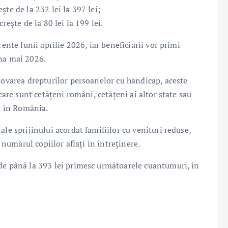
te de la 232 lei la 397 lei;
rește de la 80 lei la 199 lei.
ente lunii aprilie 2026, iar beneficiarii vor primi
una mai 2026.
movarea drepturilor persoanelor cu handicap, aceste
care sunt cetățeni români, cetățeni ai altor state sau
ța în România.
le sprijinului acordat familiilor cu venituri reduse,
e numărul copiilor aflați în întreținere.
de până la 393 lei primesc următoarele cuantumuri, în