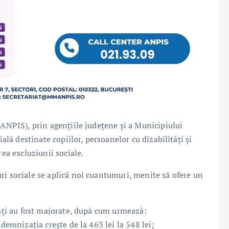
(ANPIS), prin agențiile județene și a Municipiului
ială destinate copiilor, persoanelor cu dizabilități și
rea excluziunii sociale.
ri sociale se aplică noi cuantumuri, menite să ofere un
tăți au fost majorate, după cum urmează:
ndemnizația crește de la 463 lei la 548 lei;