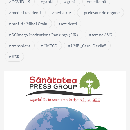
COVID-19
gardă
gripă
medicină
medici rezidenți
pediatrie
prelevare de organe
prof. dr. Mihai Craiu
rezidenți
SCImago Institutions Rankings (SIR)
semne AVC
transplant
UMFCD
UMF „Carol Davila”
VSR