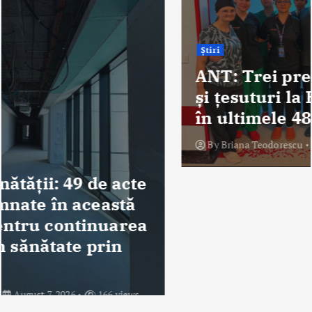
Știri
ANT: Trei prelevări de organe
și țesuturi la Bistrița și Oradea
în ultimele 48 de ore
By
Briana Teodorescu
August 7, 2026
276 views
Despre Noi
Ro Health Review Strategies, Economics & More este un proiect