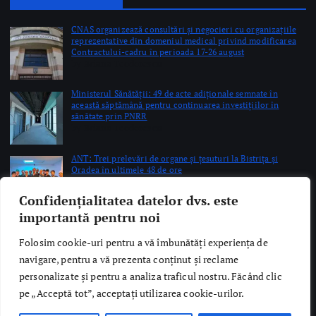
by Briana Teodorescu
ANT: Trei prelevări de organe și țesuturi la Bistrița și
Oradea în ultimele 48 de ore
by Briana Teodorescu
Copyright © 2026 Ro Health Review | Powered by
Sănătatea Press
Group
Confidențialitatea datelor dvs. este
importantă pentru noi
Folosim cookie-uri pentru a vă îmbunătăți experiența de
navigare, pentru a vă prezenta conținut și reclame
personalizate și pentru a analiza traficul nostru. Făcând clic
pe „Acceptă tot”, acceptați utilizarea cookie-urilor.