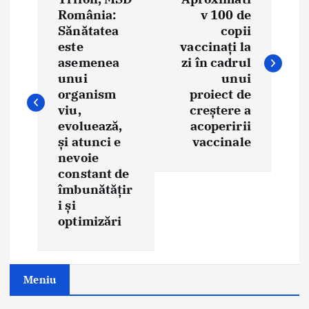
România:
v 100 de
s
Sănătatea
copii
t
este
vaccinați la
asemenea
zi în cadrul
n
unui
unui
organism
proiect de
a
viu,
creștere a
evoluează,
acoperirii
v
și atunci e
vaccinale
i
nevoie
constant de
g
îmbunătățir
i și
a
optimizări
t
i
Meniu
o