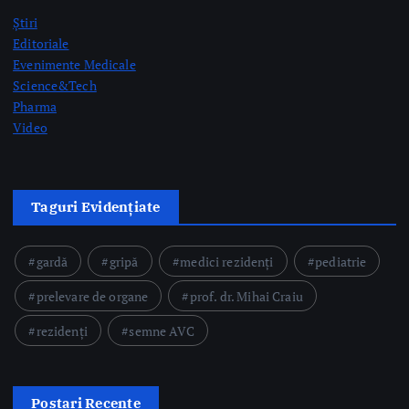
Taguri Evidențiate
gardă
gripă
medici rezidenți
pediatrie
prelevare de organe
prof. dr. Mihai Craiu
rezidenți
semne AVC
Postari Recente
CNAS organizează consultări și negocieri cu organizațiile
reprezentative din domeniul medical privind modificarea
Contractului-cadru în perioada 17-26 august
by Briana Teodorescu
Ministerul Sănătății: 49 de acte adiționale semnate în
această săptămână pentru continuarea investițiilor în
sănătate prin PNRR