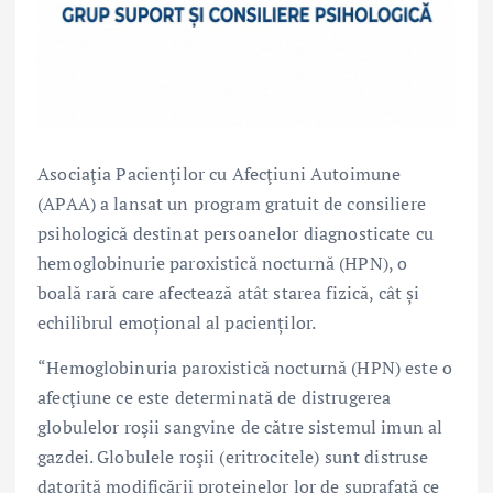
Asociaţia Pacienţilor cu Afecţiuni Autoimune
(APAA) a lansat un program gratuit de consiliere
psihologică destinat persoanelor diagnosticate cu
hemoglobinurie paroxistică nocturnă (HPN), o
boală rară care afectează atât starea fizică, cât și
echilibrul emoțional al pacienților.
“Hemoglobinuria paroxistică nocturnă (HPN) este o
afecţiune ce este determinată de distrugerea
globulelor roşii sangvine de către sistemul imun al
gazdei. Globulele roşii (eritrocitele) sunt distruse
datorită modificării proteinelor lor de suprafaţă ce