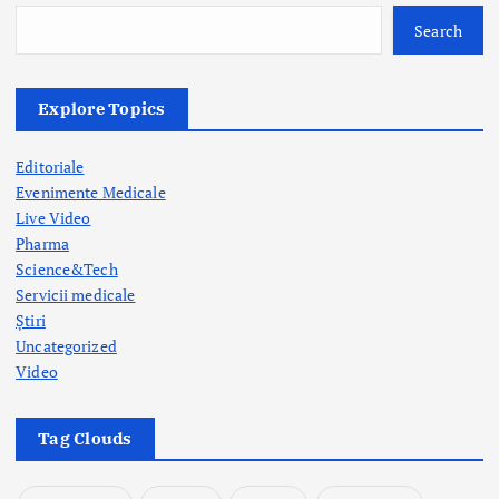
n
Search
Explore Topics
Editoriale
Evenimente Medicale
Live Video
Pharma
Science&Tech
Servicii medicale
Știri
Uncategorized
Video
Tag Clouds