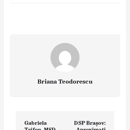
Briana Teodorescu
P
Gabriela
DSP Brașov:
o
Trifon, MSD
Aproximati