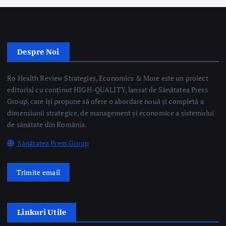
editorial cu conținut HIGH-QUALITY, lansat de Sănătatea Press
Group, care își propune să ofere o abordare nouă și completă a
dimensiunii strategice, de management și economice a sistemului
de sănătate din România.
Sănătatea Press Group
Trimite email
Linkuri Utile
Știri
Editoriale
Evenimente Medicale
Science&Tech
Pharma
Video