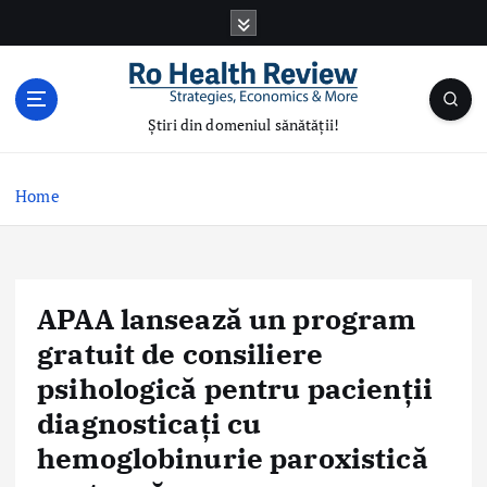
S
k
i
p
t
Știri din domeniul sănătății!
o
c
o
Home
n
t
e
n
APAA lansează un program
t
gratuit de consiliere
psihologică pentru pacienții
diagnosticați cu
hemoglobinurie paroxistică