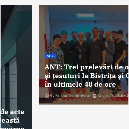
Știri
ANT: Trei prelevări de organe
și țesuturi la Bistrița și Oradea
în ultimele 48 de ore
By
Briana Teodorescu
August 7, 2026
323 views