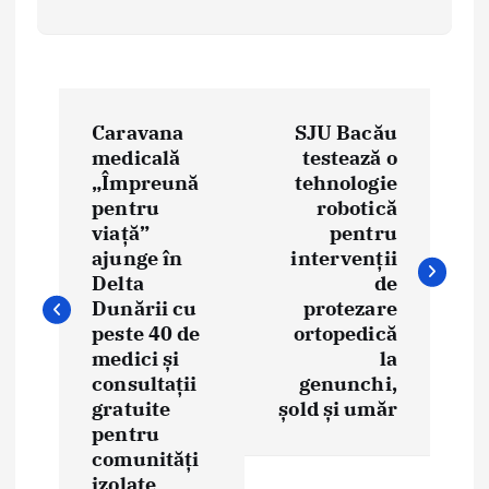
P
Caravana
SJU Bacău
o
medicală
testează o
„Împreună
tehnologie
s
pentru
robotică
t
viață”
pentru
ajunge în
intervenții
n
Delta
de
Dunării cu
protezare
a
peste 40 de
ortopedică
medici și
la
v
consultații
genunchi,
i
gratuite
șold și umăr
pentru
g
comunități
izolate