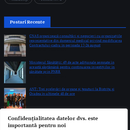
reprezentative din domeniul medical privind modificarea
Contractului-cadru în perioada 17-26 august
by Briana Teodorescu
Ministerul Sănătății: 49 de acte adiționale semnate în
această săptămână pentru continuarea investițiilor în
sănătate prin PNRR
by Briana Teodorescu
ANT: Trei prelevări de organe și țesuturi la Bistrița și
Oradea în ultimele 48 de ore
by Briana Teodorescu
Copyright © 2026 Ro Health Review | Powered by
Sănătatea Press
Group
Confidențialitatea datelor dvs. este
importantă pentru noi