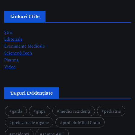
Evenimente Medicale
Science&Tech
Pharma
Video
Taguri Evidențiate
gardă
gripă
medici rezidenți
pediatrie
prelevare de organe
prof. dr. Mihai Craiu
rezidenți
semne AVC
Postari Recente
CNAS organizează consultări și negocieri cu organizațiile