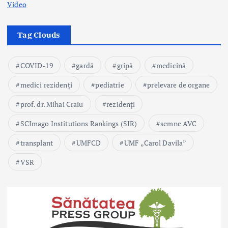
Video
Tag Clouds
COVID-19
gardă
gripă
medicină
medici rezidenți
pediatrie
prelevare de organe
prof. dr. Mihai Craiu
rezidenți
SCImago Institutions Rankings (SIR)
semne AVC
transplant
UMFCD
UMF „Carol Davila”
VSR