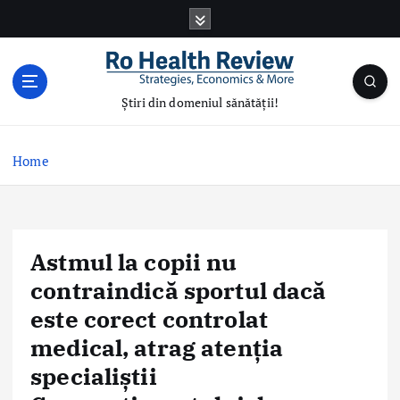
S
k
i
p
t
Știri din domeniul sănătății!
o
c
o
Home
n
t
e
n
Astmul la copii nu
t
contraindică sportul dacă
este corect controlat
medical, atrag atenția
specialiștii