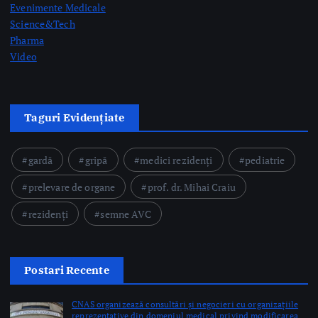
gardă
gripă
medici rezidenți
pediatrie
prelevare de organe
prof. dr. Mihai Craiu
rezidenți
semne AVC
Postari Recente
CNAS organizează consultări și negocieri cu organizațiile
reprezentative din domeniul medical privind modificarea
Contractului-cadru în perioada 17-26 august
by Briana Teodorescu
Ministerul Sănătății: 49 de acte adiționale semnate în
această săptămână pentru continuarea investițiilor în
sănătate prin PNRR
by Briana Teodorescu
ANT: Trei prelevări de organe și țesuturi la Bistrița și
Oradea în ultimele 48 de ore
by Briana Teodorescu