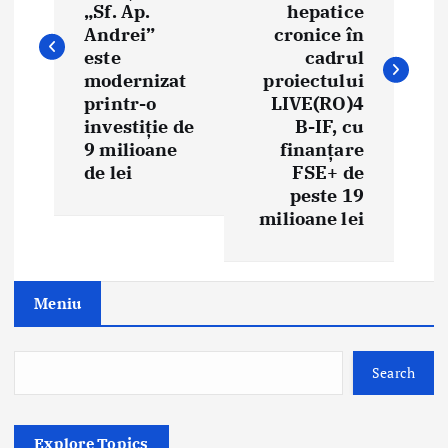
t
„Sf. Ap.
hepatice
Andrei”
cronice în
n
este
cadrul
modernizat
proiectului
a
printr-o
LIVE(RO)4
investiție de
B-IF, cu
v
9 milioane
finanțare
i
de lei
FSE+ de
peste 19
g
milioane lei
a
t
Meniu
i
o
Search
n
Explore Topics