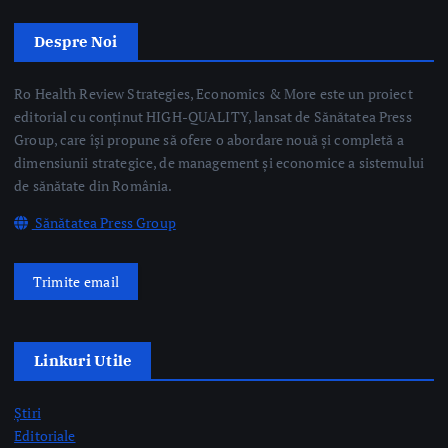
Sănătatea Press Group
Trimite email
Linkuri Utile
Știri
Editoriale
Evenimente Medicale
Science&Tech
Pharma
Video
Taguri Evidențiate