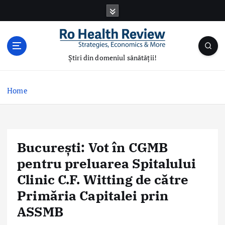
S
k
i
p
t
Știri din domeniul sănătății!
o
c
o
Home
n
t
e
n
București: Vot în CGMB
t
pentru preluarea Spitalului
Clinic C.F. Witting de către
Primăria Capitalei prin
ASSMB