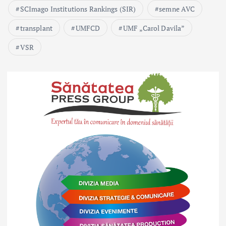
SCImago Institutions Rankings (SIR)
semne AVC
transplant
UMFCD
UMF „Carol Davila”
VSR