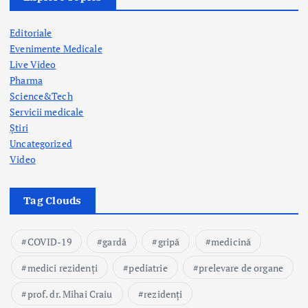
Editoriale
Evenimente Medicale
Live Video
Pharma
Science&Tech
Servicii medicale
Știri
Uncategorized
Video
Tag Clouds
COVID-19
gardă
gripă
medicină
medici rezidenți
pediatrie
prelevare de organe
prof. dr. Mihai Craiu
rezidenți