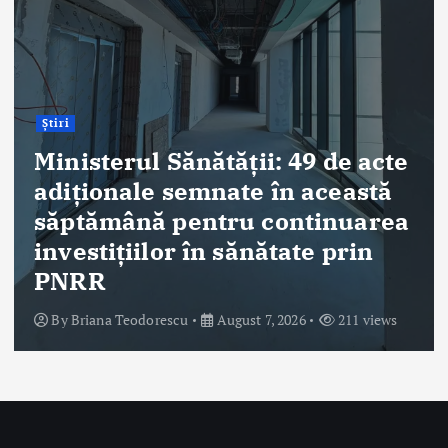
ANT: Trei prelevări de organe
și țesuturi la Bistrița și Oradea
în ultimele 48 de ore
By
Briana Teodorescu
August 7, 2026
306 views
Despre Noi
Ro Health Review Strategies, Economics & More este un proiect
editorial cu conținut HIGH-QUALITY, lansat de Sănătatea Press
Group, care își propune să ofere o abordare nouă și completă a
dimensiunii strategice, de management și economice a sistemului
de sănătate din România.