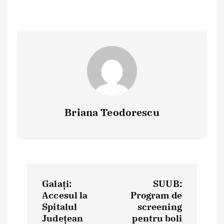
Briana Teodorescu
P
Galați:
SUUB:
o
Accesul la
Program de
Spitalul
screening
s
Județean
pentru boli