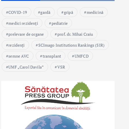
COVID-19
gardă
gripă
medicină
medici rezidenți
pediatrie
prelevare de organe
prof. dr. Mihai Craiu
rezidenți
SCImago Institutions Rankings (SIR)
semne AVC
transplant
UMFCD
UMF „Carol Davila”
VSR