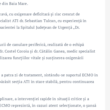
e din Baia Mare.
avă, cu oxigenare deficitară și risc crescut de
ecialist ATI dr. Sebastian Tulcan, cu experiență în
acientei la Spitalul Județean de Urgență „Dr.
rii de canulare periferică, realizată de o echipă
r. Costel Coroiu și dr. Cătălin Ganea, medic specialist
izarea funcțiilor vitale și susținerea oxigenării
în a patra zi de tratament, sistându-se suportul ECMO în
părăsit secția ATI în stare stabilă, pentru continuarea
nare, a intervenției rapide în situații critice și a
 ECMO reprezintă, în cazuri atent selecționate, o șansă