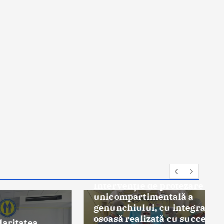
Știri
Premieră medicală la
Spitalul Orășenesc Mioveni:
Intervenţie de protezare
unicompartimentală a
genunchiului, cu integrare
osoasă realizată cu succes
ea