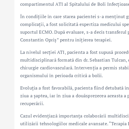
compartimentul ATI al Spitalului de Boli Infecțioas
În condițiile în care starea pacientei s-a menținut gr
complicații, a fost solicitată expertiza medicului sp
suportul ECMO. După evaluare, s-a decis transferul p
Constantin Opriș” pentru inițierea terapiei.
La nivelul secției ATI, pacienta a fost supusă procedu
multidisciplinară formată din dr. Sebastian Tulcan, d
chirurgie cardiovasculară. Intervenția a permis stabil
organismului în perioada critică a bolii.
Evoluția a fost favorabilă, pacienta fiind detubată 
ziua a șaptea, iar în ziua a douăsprezecea aceasta a 
recuperării.
Cazul evidențiază importanța colaborării multidiscipli
utilizării tehnologiilor medicale avansate. “Terapia