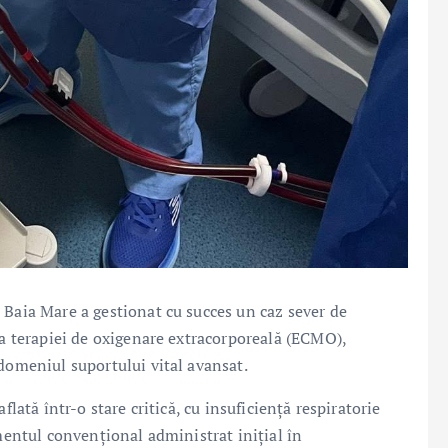
 Baia Mare a gestionat cu succes un caz sever de
ea terapiei de oxigenare extracorporeală (ECMO),
 domeniul suportului vital avansat.
flată într-o stare critică, cu insuficiență respiratorie
amentul convențional administrat inițial în