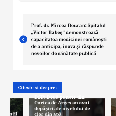
P
o
Prof. dr. Mircea Beuran: Spitalul
s
„Victor Babeș” demonstrează
capacitatea medicinei românești
t
de a anticipa, inova și răspunde
n
nevoilor de sănătate publică
a
v
i
g
a
Știri
Citeste si despre:
Știri
t
(P) VI
DSP: Două puncte din
digital
i
Curtea de Argeş au avut
Sănăta
depăşiri ale nivelului de
o
Funcțio
i
clor din apă