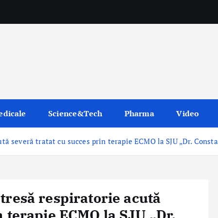
edicale
Science&Tech
Pharma
Video
cută severă tratat cu succes prin terapie ECMO la SJU „Dr. Const
tresă respiratorie acută
n terapie ECMO la SJU „Dr.