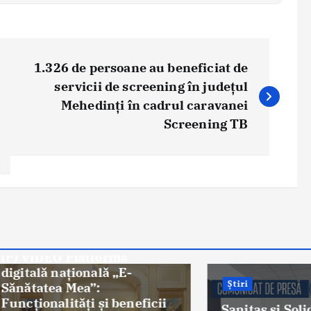
1.326 de persoane au beneficiat de
servicii de screening în județul
Mehedinți în cadrul caravanei
Screening TB
Video
DEO Platforma
ă naţională „E-
Știri
tea Mea”:
nalități și beneficii
Sanitas şi Solidaritat