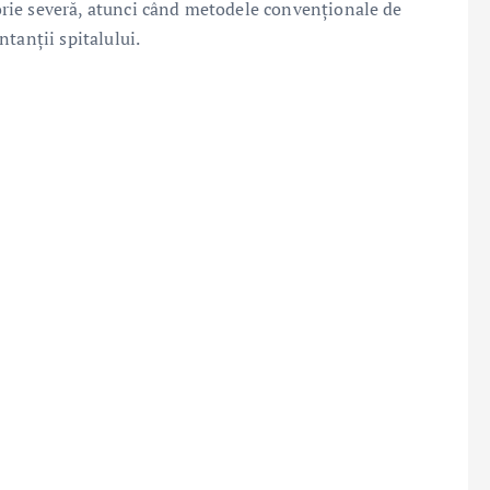
atorie severă, atunci când metodele convenționale de
tanții spitalului.