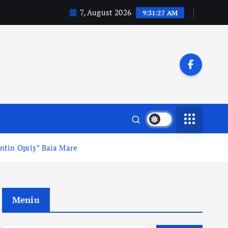
7, August 2026
9:31:29 AM
antin Opriș” Baia Mare
Meniu