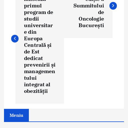
s
primul
Summitului
t
program de
de
studii
Oncologie
n
universitar
București
e din
a
Europa
Centrală și
v
de Est
i
dedicat
prevenirii și
g
managemen
tului
a
integrat al
obezității
t
i
o
Meniu