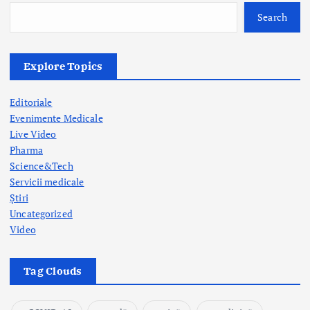
n
Search
Explore Topics
Editoriale
Evenimente Medicale
Live Video
Pharma
Science&Tech
Servicii medicale
Știri
Uncategorized
Video
Tag Clouds