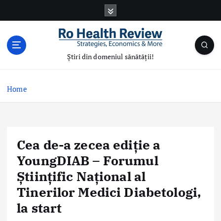
S
k
i
p
t
Știri din domeniul sănătății!
o
c
o
Home
n
t
e
n
Cea de-a zecea ediție a
t
YoungDIAB – Forumul
Științific Național al
Tinerilor Medici Diabetologi,
la start