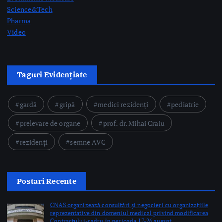
Taguri Evidențiate
gardă
gripă
medici rezidenți
pediatrie
prelevare de organe
prof. dr. Mihai Craiu
rezidenți
semne AVC
Postari Recente
CNAS organizează consultări și negocieri cu organizațiile
reprezentative din domeniul medical privind modificarea
Contractului-cadru în perioada 17-26 august
by Briana Teodorescu
Ministerul Sănătății: 49 de acte adiționale semnate în
această săptămână pentru continuarea investițiilor în
sănătate prin PNRR