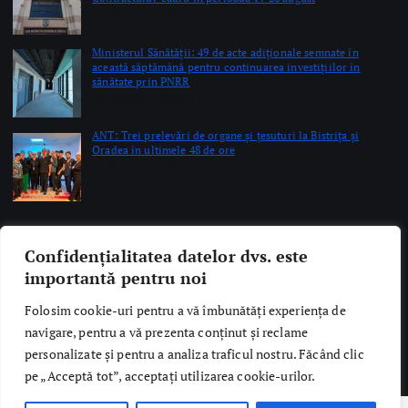
by Briana Teodorescu
ANT: Trei prelevări de organe și țesuturi la Bistrița și
Oradea în ultimele 48 de ore
by Briana Teodorescu
Copyright © 2026 Ro Health Review | Powered by
Sănătatea Press
Group
Confidențialitatea datelor dvs. este
importantă pentru noi
Folosim cookie-uri pentru a vă îmbunătăți experiența de
navigare, pentru a vă prezenta conținut și reclame
personalizate și pentru a analiza traficul nostru. Făcând clic
pe „Acceptă tot”, acceptați utilizarea cookie-urilor.