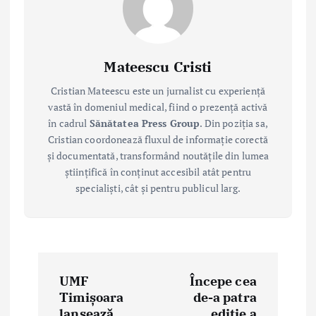
Mateescu Cristi
Cristian Mateescu este un jurnalist cu experiență
vastă în domeniul medical, fiind o prezență activă
în cadrul
Sănătatea Press Group
. Din poziția sa,
Cristian coordonează fluxul de informație corectă
și documentată, transformând noutățile din lumea
științifică în conținut accesibil atât pentru
specialiști, cât și pentru publicul larg.
P
UMF
Începe cea
o
Timișoara
de-a patra
lansează
ediție a