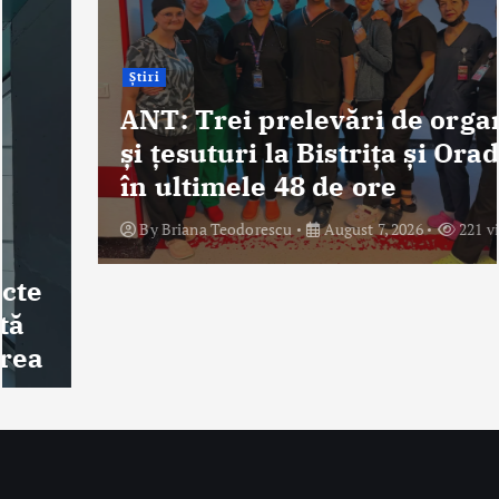
Știri
ANT: Trei prelevări de organe
și țesuturi la Bistrița și Oradea
în ultimele 48 de ore
By
Briana Teodorescu
August 7, 2026
221 views
Despre Noi
Ro Health Review Strategies, Economics & More este un proiect