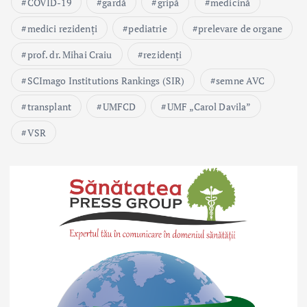
COVID-19
gardă
gripă
medicină
medici rezidenți
pediatrie
prelevare de organe
prof. dr. Mihai Craiu
rezidenți
SCImago Institutions Rankings (SIR)
semne AVC
transplant
UMFCD
UMF „Carol Davila”
VSR