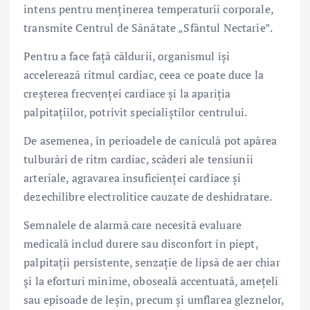
intens pentru menținerea temperaturii corporale,
transmite Centrul de Sănătate „Sfântul Nectarie”.
Pentru a face față căldurii, organismul își
accelerează ritmul cardiac, ceea ce poate duce la
creșterea frecvenței cardiace și la apariția
palpitațiilor, potrivit specialiștilor centrului.
De asemenea, în perioadele de caniculă pot apărea
tulburări de ritm cardiac, scăderi ale tensiunii
arteriale, agravarea insuficienței cardiace și
dezechilibre electrolitice cauzate de deshidratare.
Semnalele de alarmă care necesită evaluare
medicală includ durere sau disconfort în piept,
palpitații persistente, senzație de lipsă de aer chiar
și la eforturi minime, oboseală accentuată, amețeli
sau episoade de leșin, precum și umflarea gleznelor,