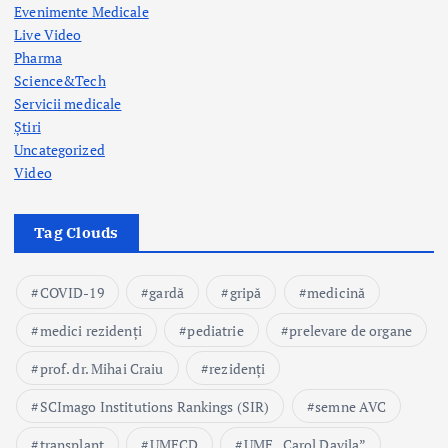
Evenimente Medicale
Live Video
Pharma
Science&Tech
Servicii medicale
Știri
Uncategorized
Video
Tag Clouds
COVID-19
gardă
gripă
medicină
medici rezidenți
pediatrie
prelevare de organe
prof. dr. Mihai Craiu
rezidenți
SCImago Institutions Rankings (SIR)
semne AVC
transplant
UMFCD
UMF „Carol Davila”