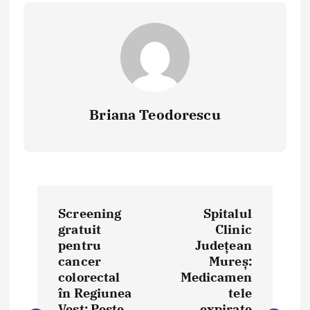
Briana Teodorescu
P
Screening
Spitalul
o
gratuit
Clinic
pentru
Județean
s
cancer
Mureș:
t
colorectal
Medicamen
în Regiunea
tele
n
Vest: Peste
expirate