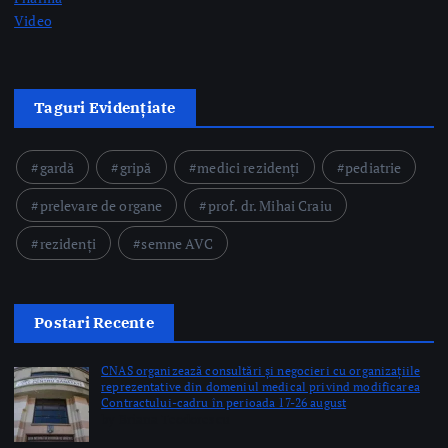
rezidenți
semne AVC
Postari Recente
CNAS organizează consultări și negocieri cu organizațiile
reprezentative din domeniul medical privind modificarea
Contractului-cadru în perioada 17-26 august
by Briana Teodorescu
Ministerul Sănătății: 49 de acte adiționale semnate în
această săptămână pentru continuarea investițiilor în
sănătate prin PNRR
by Briana Teodorescu
ANT: Trei prelevări de organe și țesuturi la Bistrița și
Oradea în ultimele 48 de ore
by Briana Teodorescu