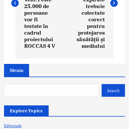
25.000 de
trebuie
a
persoane
colectate
vor fi
corect
v
testate în
pentru
i
cadrul
protejarea
proiectului
sănătății și
g
ROCCAS 4 V
mediului
a
t
Meniu
i
o
Search
n
Explore Topics
Editoriale