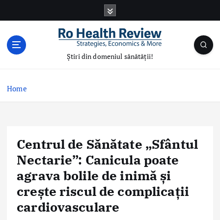
S
k
i
p
t
Știri din domeniul sănătății!
o
c
o
Home
n
t
e
n
Centrul de Sănătate „Sfântul
t
Nectarie”: Canicula poate
agrava bolile de inimă și
crește riscul de complicații
cardiovasculare