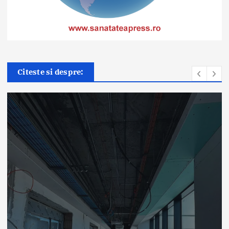
Citeste si despre:
Știri
ANT: Trei prelevări de organe
și țesuturi la Bistrița și Oradea