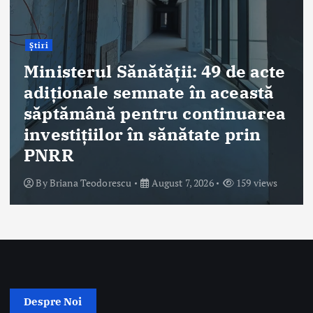
în ultimele 48 de ore
By
Briana Teodorescu
August 7, 2026
272 views
Despre Noi
Ro Health Review Strategies, Economics & More este un proiect
editorial cu conținut HIGH-QUALITY, lansat de Sănătatea Press
Group, care își propune să ofere o abordare nouă și completă a
dimensiunii strategice, de management și economice a sistemului
de sănătate din România.
Sănătatea Press Group