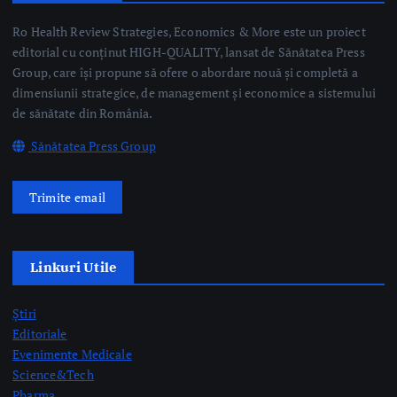
Trimite email
Linkuri Utile
Știri
Editoriale
Evenimente Medicale
Science&Tech
Pharma
Video
Taguri Evidențiate
gardă
gripă
medici rezidenți
pediatrie
prelevare de organe
prof. dr. Mihai Craiu