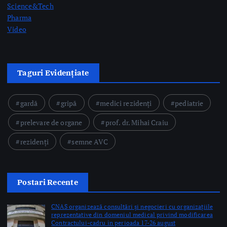
gardă
gripă
medici rezidenți
pediatrie
prelevare de organe
prof. dr. Mihai Craiu
rezidenți
semne AVC
Postari Recente
CNAS organizează consultări și negocieri cu organizațiile
reprezentative din domeniul medical privind modificarea
Contractului-cadru în perioada 17-26 august
by Briana Teodorescu
Ministerul Sănătății: 49 de acte adiționale semnate în
această săptămână pentru continuarea investițiilor în
sănătate prin PNRR
by Briana Teodorescu
ANT: Trei prelevări de organe și țesuturi la Bistrița și
Oradea în ultimele 48 de ore
by Briana Teodorescu