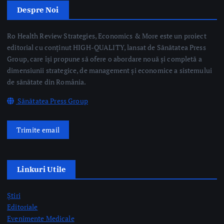
Sănătatea Press Group
Trimite email
Linkuri Utile
Știri
Editoriale
Evenimente Medicale
Science&Tech
Pharma
Video
Taguri Evidențiate