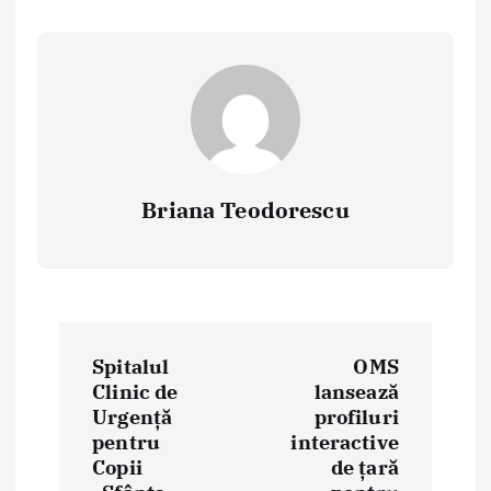
Briana Teodorescu
P
Spitalul
OMS
o
Clinic de
lansează
Urgență
profiluri
s
pentru
interactive
t
Copii
de țară