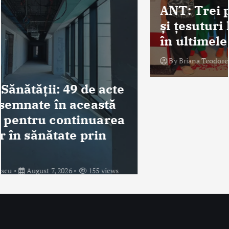
ANT: Trei prelevări de organe
și țesuturi la Bistrița și Oradea
în ultimele 48 de ore
By
Briana Teodorescu
August 7, 2026
268 views
Despre Noi
Ro Health Review Strategies, Economics & More este un proiect
editorial cu conținut HIGH-QUALITY, lansat de Sănătatea Press
Group, care își propune să ofere o abordare nouă și completă a
dimensiunii strategice, de management și economice a sistemului
de sănătate din România.