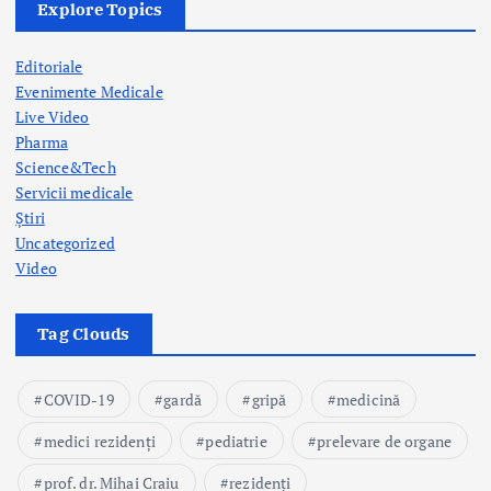
Explore Topics
Editoriale
Evenimente Medicale
Live Video
Pharma
Science&Tech
Servicii medicale
Știri
Uncategorized
Video
Tag Clouds
COVID-19
gardă
gripă
medicină
medici rezidenți
pediatrie
prelevare de organe
prof. dr. Mihai Craiu
rezidenți