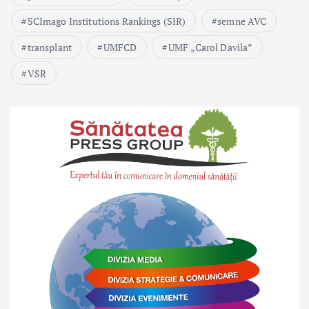
SCImago Institutions Rankings (SIR)
semne AVC
transplant
UMFCD
UMF „Carol Davila”
VSR