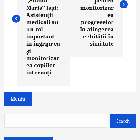
„Sfânta
pentru
n
Maria” Iași:
monitorizar
Asistenții
ea
a
medicali au
progreselor
un rol
în atingerea
v
important
echității în
i
în îngrijirea
sănătate
și
g
monitorizar
ea copiilor
a
internați
t
i
Meniu
o
n
Search