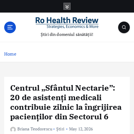
S
k
i
p
t
Știri din domeniul sănătății!
o
c
o
Home
n
t
e
n
Centrul „Sfântul Nectarie”:
t
20 de asistenți medicali
contribuie zilnic la îngrijirea
pacienților din Sectorul 6
Briana Teodorescu
Știri
May 12, 2026