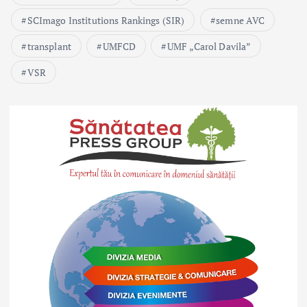
SCImago Institutions Rankings (SIR)
semne AVC
transplant
UMFCD
UMF „Carol Davila”
VSR