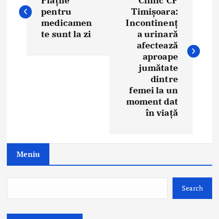
Plățile
Clinic CF
pentru
Timișoara:
s
medicamen
Incontinenț
t
te sunt la zi
a urinară
afectează
n
aproape
jumătate
a
dintre
femei la un
v
moment dat
i
în viață
g
a
Meniu
t
i
Search
o