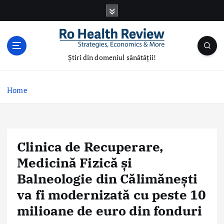
S
k
i
p
t
Știri din domeniul sănătății!
o
c
o
Home
n
t
e
n
Clinica de Recuperare,
t
Medicină Fizică și
Balneologie din Călimănești
va fi modernizată cu peste 10
milioane de euro din fonduri