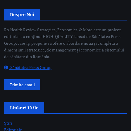
Sănătatea Press Group
Trimite email
Linkuri Utile
Știri
Editoriale
Evenimente Medicale
Science&Tech
Pharma
Video
Taguri Evidențiate