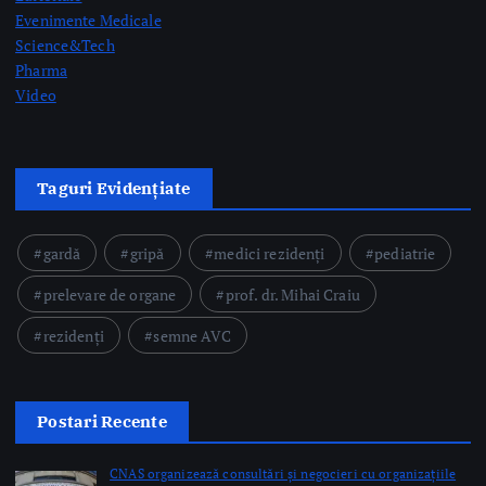
gardă
gripă
medici rezidenți
pediatrie
prelevare de organe
prof. dr. Mihai Craiu
rezidenți
semne AVC
Postari Recente
CNAS organizează consultări și negocieri cu organizațiile
reprezentative din domeniul medical privind modificarea
Contractului-cadru în perioada 17-26 august
by Briana Teodorescu
Ministerul Sănătății: 49 de acte adiționale semnate în
această săptămână pentru continuarea investițiilor în
sănătate prin PNRR
by Briana Teodorescu
ANT: Trei prelevări de organe și țesuturi la Bistrița și
Oradea în ultimele 48 de ore
by Briana Teodorescu