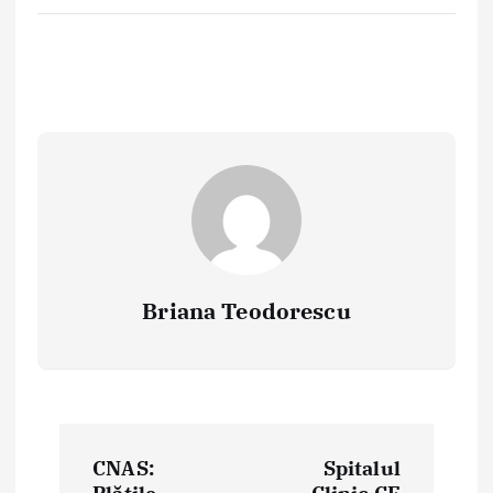
Briana Teodorescu
P
CNAS:
Spitalul
o