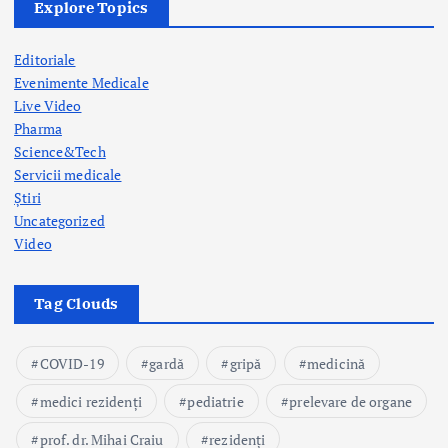
Explore Topics
n
Editoriale
Evenimente Medicale
Live Video
Pharma
Science&Tech
Servicii medicale
Știri
Uncategorized
Video
Tag Clouds
COVID-19
gardă
gripă
medicină
medici rezidenți
pediatrie
prelevare de organe
prof. dr. Mihai Craiu
rezidenți