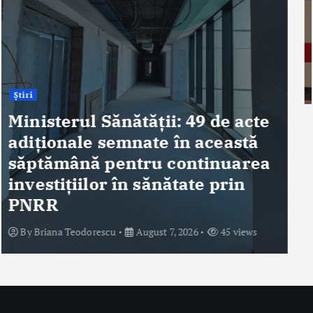
ANT: Trei prelevări de organe
și țesuturi la Bistrița și Oradea
în ultimele 48 de ore
By
Briana Teodorescu
August 7, 2026
58 views
Despre Noi
Ro Health Review Strategies, Economics & More este un proiect
editorial cu conținut HIGH-QUALITY, lansat de Sănătatea Press
Group, care își propune să ofere o abordare nouă și completă a
dimensiunii strategice, de management și economice a sistemului
de sănătate din România.