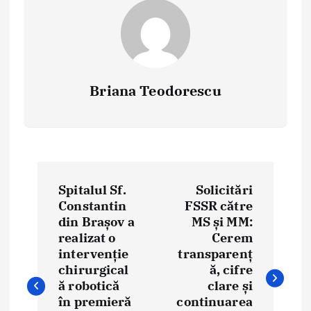
Briana Teodorescu
P
Spitalul Sf.
Solicitări
o
Constantin
FSSR către
din Brașov a
MS și MM:
s
realizat o
Cerem
t
intervenție
transparenț
chirurgical
ă, cifre
n
ă robotică
clare și
în premieră
continuarea