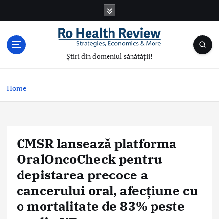
S
k
i
p
t
Știri din domeniul sănătății!
o
c
o
Home
n
t
e
n
CMSR lansează platforma
t
OralOncoCheck pentru
depistarea precoce a
cancerului oral, afecțiune cu
o mortalitate de 83% peste