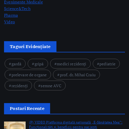
Science&Tech
Pharma
Video
Taguri Evidențiate
gardă
gripă
medici rezidenți
pediatrie
prelevare de organe
prof. dr. Mihai Craiu
rezidenți
semne AVC
Postari Recente
(P) VIDEO Platforma digitală naţională „E-Sănătatea Mea”:
Funcționalități și beneficii pentru pacienți
by Mateescu Cristi