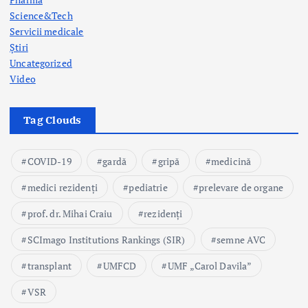
Science&Tech
Servicii medicale
Știri
Uncategorized
Video
Tag Clouds
COVID-19
gardă
gripă
medicină
medici rezidenți
pediatrie
prelevare de organe
prof. dr. Mihai Craiu
rezidenți
SCImago Institutions Rankings (SIR)
semne AVC
transplant
UMFCD
UMF „Carol Davila”
VSR