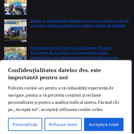
Sanitas şi Solidaritatea Sanitară propun un model comun de
salarizare pentru angajaţii din sistemul public de sănătate
by Briana Teodorescu
Premieră medicală la Spitalul Orășenesc Mioveni:
Intervenţie de protezare unicompartimentală a
genunchiului, cu integrare osoasă realizată cu succes
by Briana Teodorescu
Confidențialitatea datelor dvs. este
importantă pentru noi
Folosim cookie-uri pentru a vă îmbunătăți experiența de
navigare, pentru a vă prezenta conținut și reclame
Copyright © 2026 Ro Health Review | Powered by
Sănătatea Press
personalizate și pentru a analiza traficul nostru. Făcând clic
Group
pe „Acceptă tot”, acceptați utilizarea cookie-urilor.
Personalizați
Refuzare toate
Acceptare toate