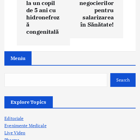
a
la un copil
negocierilor
de 5 ani cu
pentru
v
hidronefroz
salarizarea
i
ă
în Sănătate!
congenitală
g
a
Meniu
t
i
Search
o
n
Explore Topics
Editoriale
Evenimente Medicale
Live Video
Pharma