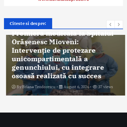
Știri
Citeste si despre:
Premieră medicală la Spitalul
Orășenesc Mioveni:
Intervenţie de protezare
unicompartimentală a
genunchiului, cu integrare
osoasă realizată cu succes
By
Briana Teodorescu
August 6, 2026
37 views