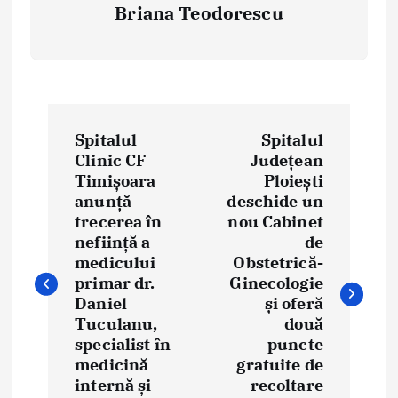
Briana Teodorescu
P
Spitalul
Spitalul
o
Clinic CF
Județean
Timișoara
Ploiești
s
anunță
deschide un
t
trecerea în
nou Cabinet
neființă a
de
n
medicului
Obstetrică-
primar dr.
Ginecologie
a
Daniel
și oferă
Tuculanu,
două
v
specialist în
puncte
i
medicină
gratuite de
internă și
recoltare