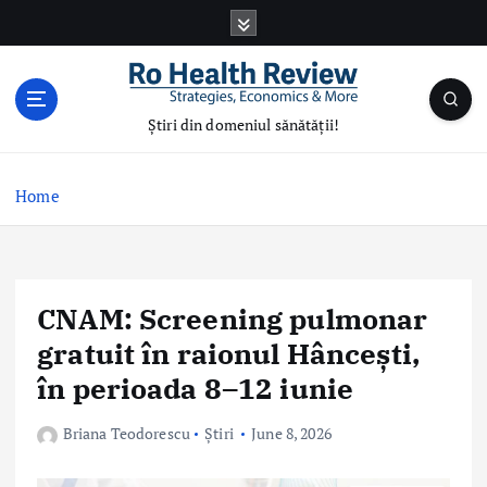
S
k
i
p
t
Știri din domeniul sănătății!
o
c
o
Home
n
t
e
n
CNAM: Screening pulmonar
t
gratuit în raionul Hâncești,
în perioada 8–12 iunie
Briana Teodorescu
Știri
June 8, 2026