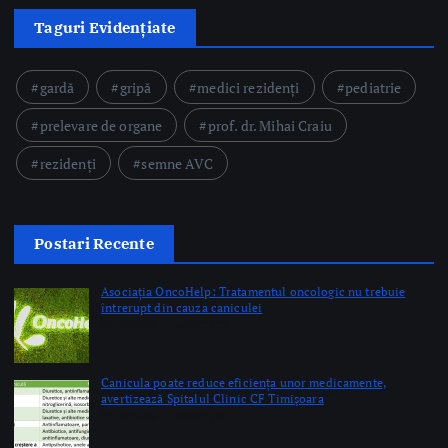
Taguri Evidențiate
gardă
gripă
medici rezidenți
pediatrie
prelevare de organe
prof. dr. Mihai Craiu
rezidenți
semne AVC
Postari Recente
Asociația OncoHelp: Tratamentul oncologic nu trebuie
întrerupt din cauza caniculei
by Briana Teodorescu
Canicula poate reduce eficiența unor medicamente,
avertizează Spitalul Clinic CF Timişoara
by Briana Teodorescu