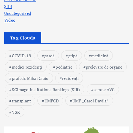
Știri
Uncategorized
Video
Tag Clouds
COVID-19
gardă
gripă
medicină
medici rezidenți
pediatrie
prelevare de organe
prof. dr. Mihai Craiu
rezidenți
SCImago Institutions Rankings (SIR)
semne AVC
transplant
UMFCD
UMF „Carol Davila”
VSR