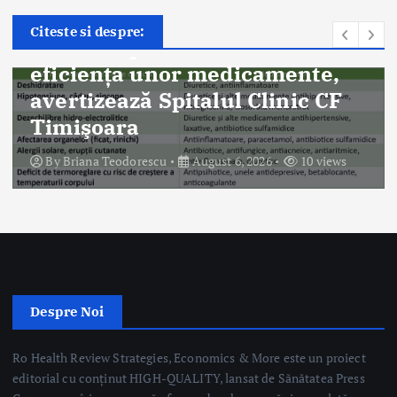
Știri
Citeste si despre:
Canicula poate reduce
eficiența unor medicamente,
avertizează Spitalul Clinic CF
Timişoara
By
Briana Teodorescu
August 6, 2026
10 views
Despre Noi
Ro Health Review Strategies, Economics & More este un proiect
editorial cu conținut HIGH-QUALITY, lansat de Sănătatea Press