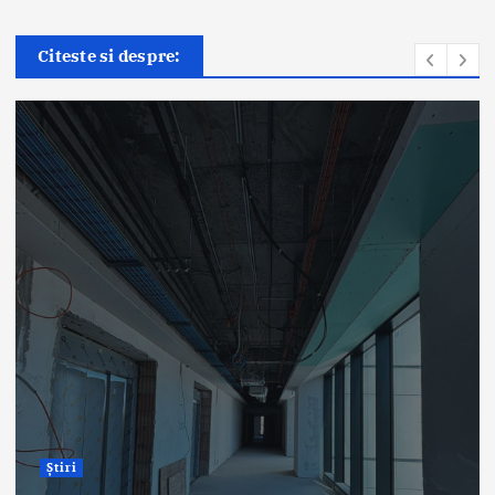
Citeste si despre:
Știri
ANT: Trei prelevări de organe
și țesuturi la Bistrița și Oradea
în ultimele 48 de ore
By
Briana Teodorescu
August 7, 2026
282 views