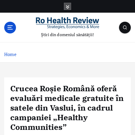
S
k
i
p
t
Știri din domeniul sănătății!
o
c
o
Home
n
t
e
n
Crucea Roșie Română oferă
t
evaluări medicale gratuite în
satele din Vaslui, în cadrul
campaniei „Healthy
Communities”