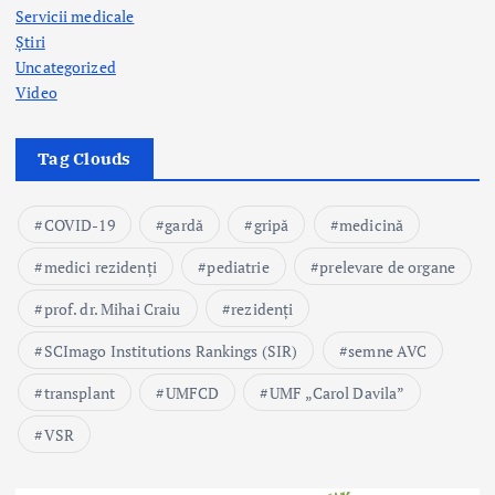
Servicii medicale
Știri
Uncategorized
Video
Tag Clouds
COVID-19
gardă
gripă
medicină
medici rezidenți
pediatrie
prelevare de organe
prof. dr. Mihai Craiu
rezidenți
SCImago Institutions Rankings (SIR)
semne AVC
transplant
UMFCD
UMF „Carol Davila”
VSR