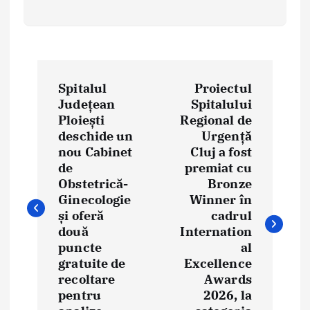
P
Spitalul
Proiectul
o
Județean
Spitalului
Ploiești
Regional de
s
deschide un
Urgență
t
nou Cabinet
Cluj a fost
de
premiat cu
n
Obstetrică-
Bronze
Ginecologie
Winner în
a
și oferă
cadrul
două
Internation
v
puncte
al
i
gratuite de
Excellence
recoltare
Awards
g
pentru
2026, la