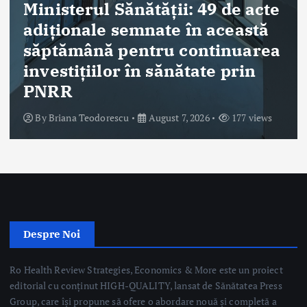
Despre Noi
Ro Health Review Strategies, Economics & More este un proiect
editorial cu conținut HIGH-QUALITY, lansat de Sănătatea Press
Group, care își propune să ofere o abordare nouă și completă a
dimensiunii strategice, de management și economice a sistemului
de sănătate din România.
Sănătatea Press Group
Trimite email
Linkuri Utile