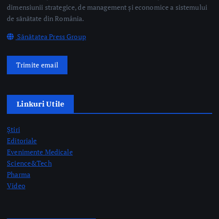
Știri
Editoriale
Evenimente Medicale
Science&Tech
Pharma
Video
Taguri Evidențiate
gardă
gripă
medici rezidenți
pediatrie
prelevare de organe
prof. dr. Mihai Craiu
rezidenți
semne AVC