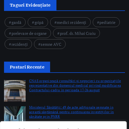
Postari Recente
CNAS organizează consultări și negocieri cu organizațiile
reprezentative din domeniul medical privind modificarea
Contractului-cadru în perioada 17-26 august
by Briana Teodorescu
Ministerul Sănătății: 49 de acte adiționale semnate în
această săptămână pentru continuarea investițiilor în
sănătate prin PNRR
by Briana Teodorescu
ANT: Trei prelevări de organe și țesuturi la Bistrița și
Oradea în ultimele 48 de ore
by Briana Teodorescu
Copyright © 2026 Ro Health Review | Powered by
Sănătatea Press
Group