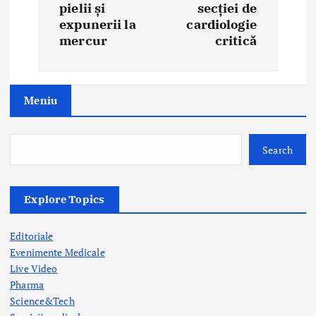
pielii și
secției de
v
expunerii la
cardiologie
i
mercur
critică
g
a
Meniu
t
i
Search
o
Explore Topics
n
Editoriale
Evenimente Medicale
Live Video
Pharma
Science&Tech