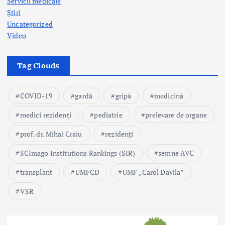
Servicii medicale
Știri
Uncategorized
Video
Tag Clouds
COVID-19
gardă
gripă
medicină
medici rezidenți
pediatrie
prelevare de organe
prof. dr. Mihai Craiu
rezidenți
SCImago Institutions Rankings (SIR)
semne AVC
transplant
UMFCD
UMF „Carol Davila”
VSR