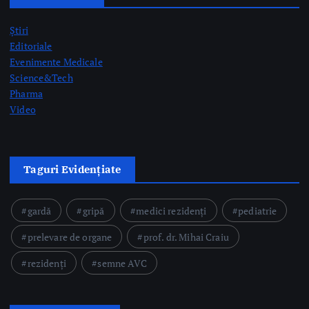
Știri
Editoriale
Evenimente Medicale
Science&Tech
Pharma
Video
Taguri Evidențiate
gardă
gripă
medici rezidenți
pediatrie
prelevare de organe
prof. dr. Mihai Craiu
rezidenți
semne AVC