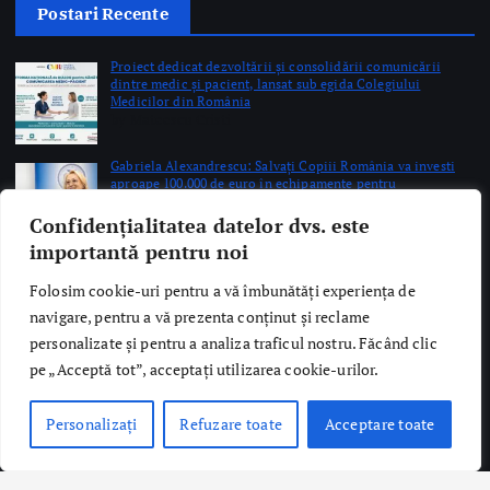
Postari Recente
Proiect dedicat dezvoltării și consolidării comunicării
dintre medic și pacient, lansat sub egida Colegiului
Medicilor din România
by Mateescu Cristi
Gabriela Alexandrescu: Salvați Copiii România va investi
aproape 100.000 de euro în echipamente pentru
Neonatologie și Obstetrică-Ginecologie la SUUB
by Briana Teodorescu
Confidențialitatea datelor dvs. este
importantă pentru noi
Bucharest Breast Meeting 2026 reunește la București experți
internaționali în chirurgia sânului, tratamentul cancerului
Folosim cookie-uri pentru a vă îmbunătăți experiența de
mamar și reconstrucția mamară
navigare, pentru a vă prezenta conținut și reclame
by Mateescu Cristi
personalizate și pentru a analiza traficul nostru. Făcând clic
pe „Acceptă tot”, acceptați utilizarea cookie-urilor.
Personalizați
Refuzare toate
Acceptare toate
Copyright © 2026 Ro Health Review | Powered by
Sănătatea Press
Group