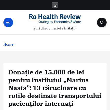
S
k
i
p
t
Știri din domeniul sănătății!
o
c
o
Home
n
t
e
n
Donație de 15.000 de lei
t
pentru Institutul „Marius
Nasta”: 13 cărucioare cu
rotile destinate transportului
pacienților internați