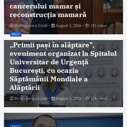
cancerului mamar și
reconstrucția mamară
By
Mateescu Cristi
August 5, 2026
181 views
Știri
„Primii pași în alăptare”,
eveniment organizat la Spitalul
Universitar de Urgență
București, cu ocazia
Săptămânii Mondiale a
Alăptării
By
Mateescu Cristi
August 5, 2026
159 views