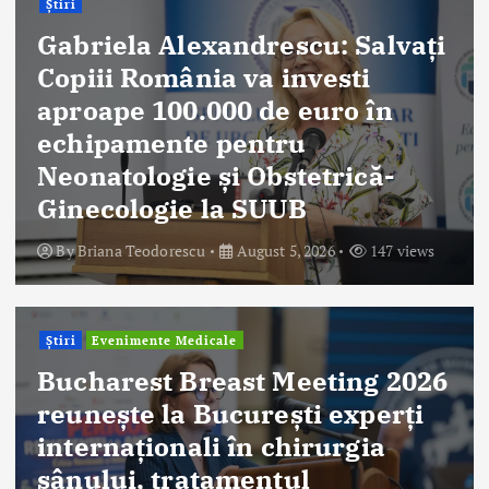
Știri
Gabriela Alexandrescu: Salvați
Copiii România va investi
aproape 100.000 de euro în
echipamente pentru
Neonatologie și Obstetrică-
Ginecologie la SUUB
By
Briana Teodorescu
August 5, 2026
147 views
Știri
Evenimente Medicale
Bucharest Breast Meeting 2026
reunește la București experți
internaționali în chirurgia
sânului, tratamentul