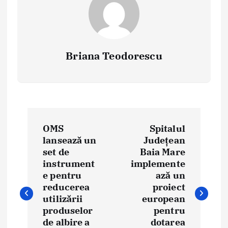
Briana Teodorescu
P
OMS
Spitalul
o
lansează un
Județean
set de
Baia Mare
s
instrument
implemente
t
e pentru
ază un
reducerea
proiect
n
utilizării
european
produselor
pentru
a
de albire a
dotarea