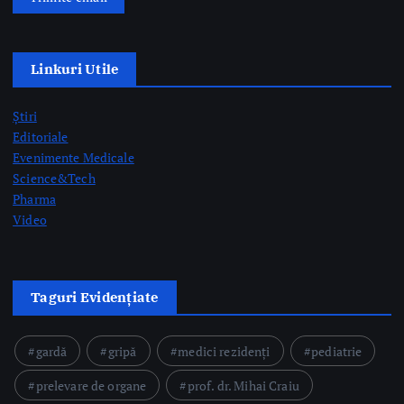
Știri
Editoriale
Evenimente Medicale
Science&Tech
Pharma
Video
Taguri Evidențiate
gardă
gripă
medici rezidenți
pediatrie
prelevare de organe
prof. dr. Mihai Craiu
rezidenți
semne AVC