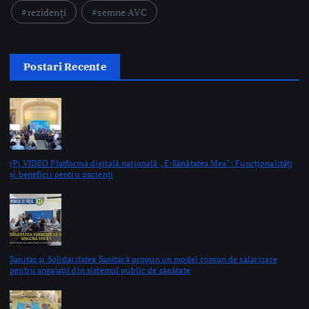
Postari Recente
(P) VIDEO Platforma digitală naţională „E-Sănătatea Mea”: Funcționalități
și beneficii pentru pacienți
by Mateescu Cristi
Sanitas şi Solidaritatea Sanitară propun un model comun de salarizare
pentru angajaţii din sistemul public de sănătate
by Briana Teodorescu
Premieră medicală la Spitalul Orășenesc Mioveni: Intervenţie de protezare