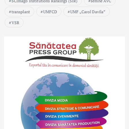
SCImago Institutions Rankings (SIR)
semne AVC
transplant
UMFCD
UMF „Carol Davila”
VSR