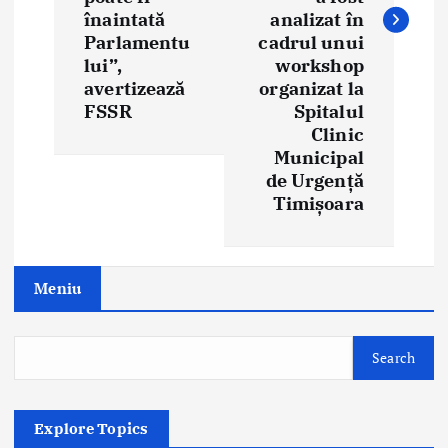
a
înaintată
analizat în
Parlamentu
cadrul unui
v
lui”,
workshop
i
avertizează
organizat la
FSSR
Spitalul
g
Clinic
Municipal
a
de Urgență
Timișoara
t
i
o
Meniu
n
Search
Explore Topics