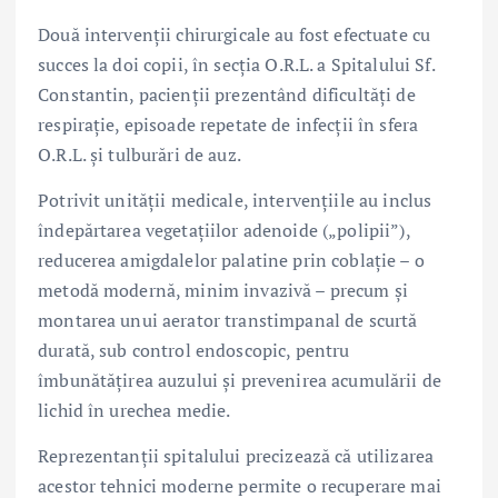
Două intervenții chirurgicale au fost efectuate cu
succes la doi copii, în secția O.R.L. a Spitalului Sf.
Constantin, pacienții prezentând dificultăți de
respirație, episoade repetate de infecții în sfera
O.R.L. și tulburări de auz.
Potrivit unității medicale, intervențiile au inclus
îndepărtarea vegetațiilor adenoide („polipii”),
reducerea amigdalelor palatine prin coblație – o
metodă modernă, minim invazivă – precum și
montarea unui aerator transtimpanal de scurtă
durată, sub control endoscopic, pentru
îmbunătățirea auzului și prevenirea acumulării de
lichid în urechea medie.
Reprezentanții spitalului precizează că utilizarea
acestor tehnici moderne permite o recuperare mai