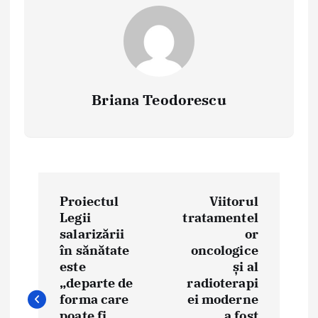
Briana Teodorescu
P
Proiectul
Viitorul
o
Legii
tratamentel
salarizării
or
s
în sănătate
oncologice
t
este
și al
„departe de
radioterapi
n
forma care
ei moderne
poate fi
a fost