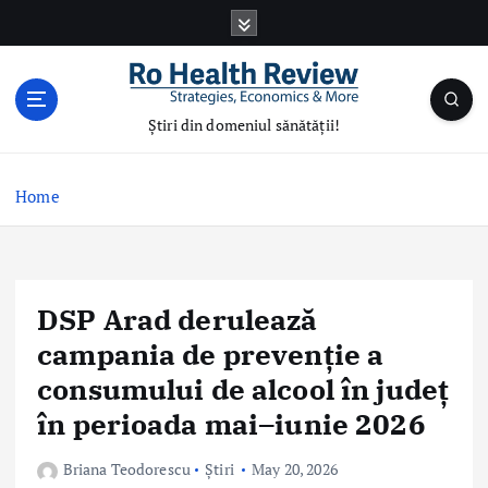
S
k
i
p
t
Știri din domeniul sănătății!
o
c
o
Home
n
t
e
n
DSP Arad derulează
t
campania de prevenție a
consumului de alcool în județ
în perioada mai–iunie 2026
Briana Teodorescu
Știri
May 20, 2026