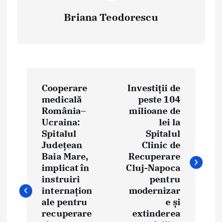
Briana Teodorescu
P
Cooperare
Investiții de
o
medicală
peste 104
România–
milioane de
s
Ucraina:
lei la
t
Spitalul
Spitalul
Județean
Clinic de
n
Baia Mare,
Recuperare
implicat în
Cluj-Napoca
a
instruiri
pentru
internațion
modernizar
v
ale pentru
e și
i
recuperare
extinderea