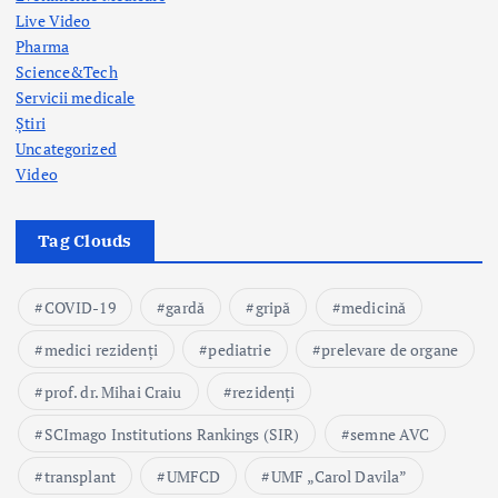
Live Video
Pharma
Science&Tech
Servicii medicale
Știri
Uncategorized
Video
Tag Clouds
COVID-19
gardă
gripă
medicină
medici rezidenți
pediatrie
prelevare de organe
prof. dr. Mihai Craiu
rezidenți
SCImago Institutions Rankings (SIR)
semne AVC
transplant
UMFCD
UMF „Carol Davila”