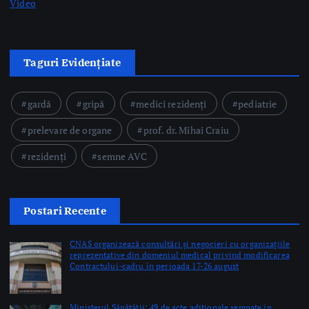
rezidenți
semne AVC
Postari Recente
CNAS organizează consultări și negocieri cu organizațiile
reprezentative din domeniul medical privind modificarea
Contractului-cadru în perioada 17-26 august
by Briana Teodorescu
Ministerul Sănătății: 49 de acte adiționale semnate în
această săptămână pentru continuarea investițiilor în
sănătate prin PNRR
by Briana Teodorescu
ANT: Trei prelevări de organe și țesuturi la Bistrița și
Oradea în ultimele 48 de ore
by Briana Teodorescu