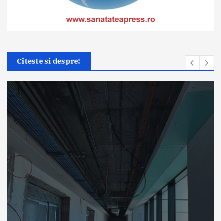
Citeste si despre:
Știri
ANT: Trei prelevări de organe
și țesuturi la Bistrița și Oradea
în ultimele 48 de ore