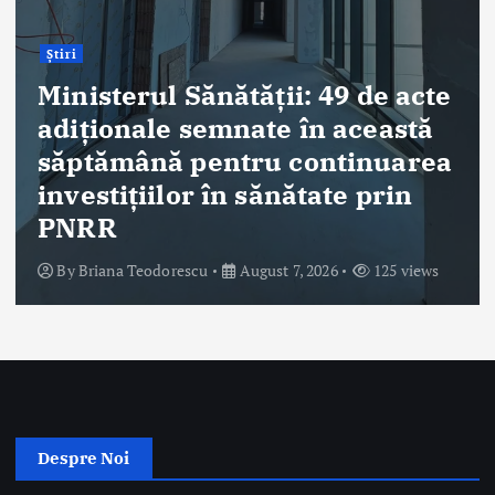
By
Briana Teodorescu
August 7, 2026
195 views
Despre Noi
Ro Health Review Strategies, Economics & More este un proiect
editorial cu conținut HIGH-QUALITY, lansat de Sănătatea Press
Group, care își propune să ofere o abordare nouă și completă a
dimensiunii strategice, de management și economice a sistemului
de sănătate din România.
Sănătatea Press Group
Trimite email