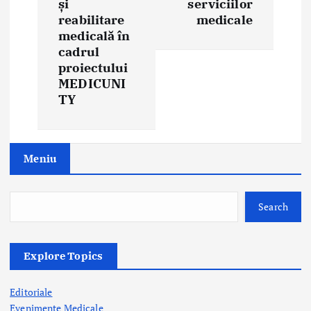
și
serviciilor
g
reabilitare
medicale
medicală în
a
cadrul
proiectului
t
MEDICUNI
i
TY
o
n
Meniu
Search
Explore Topics
Editoriale
Evenimente Medicale