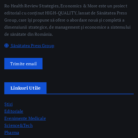
Linkuri Utile
Știri
Editoriale
Evenimente Medicale
Science&Tech
Pharma
Video
Taguri Evidențiate
gardă
gripă
medici rezidenți
pediatrie
prelevare de organe
prof. dr. Mihai Craiu