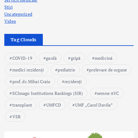
Știri
Uncategorized
Video
Tag Clouds
COVID-19
gardă
gripă
medicină
medici rezidenți
pediatrie
prelevare de organe
prof. dr. Mihai Craiu
rezidenți
SCImago Institutions Rankings (SIR)
semne AVC
transplant
UMFCD
UMF „Carol Davila”
VSR