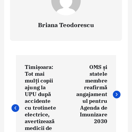
Briana Teodorescu
P
Timișoara:
OMS și
o
Tot mai
statele
mulți copii
membre
s
ajung la
reafirmă
t
UPU după
angajament
accidente
ul pentru
n
cu trotinete
Agenda de
electrice,
Imunizare
a
avertizează
2030
medicii de
v