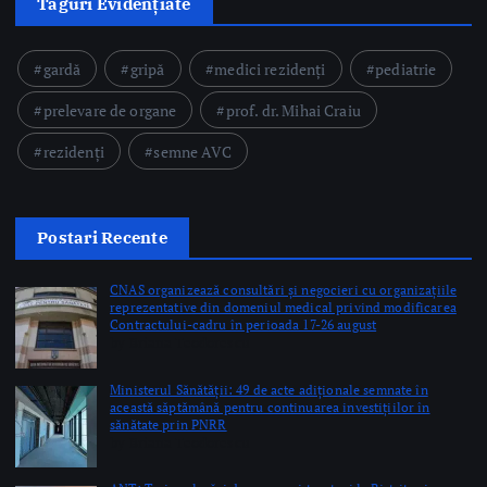
Postari Recente
CNAS organizează consultări și negocieri cu organizațiile
reprezentative din domeniul medical privind modificarea
Contractului-cadru în perioada 17-26 august
by Briana Teodorescu
Ministerul Sănătății: 49 de acte adiționale semnate în
această săptămână pentru continuarea investițiilor în
sănătate prin PNRR
by Briana Teodorescu
ANT: Trei prelevări de organe și țesuturi la Bistrița și
Oradea în ultimele 48 de ore
by Briana Teodorescu
Copyright © 2026 Ro Health Review | Powered by
Sănătatea Press
Group