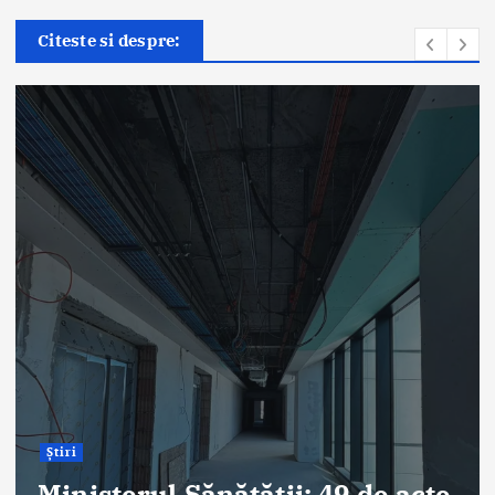
Citeste si despre:
Știri
ANT: Trei prelevări de organe
și țesuturi la Bistrița și Oradea
în ultimele 48 de ore
By
Briana Teodorescu
August 7, 2026
328 views