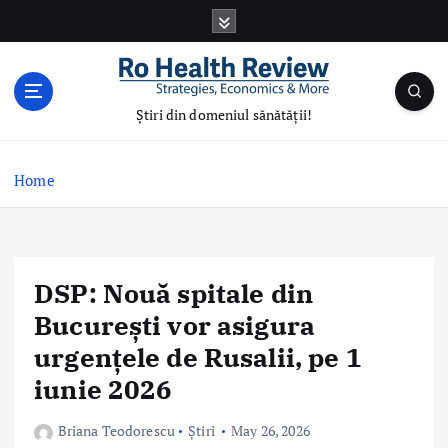
S
k
i
p
t
Știri din domeniul sănătății!
o
c
o
Home
n
t
e
n
DSP: Nouă spitale din
t
București vor asigura
urgențele de Rusalii, pe 1
iunie 2026
Briana Teodorescu
Știri
May 26, 2026