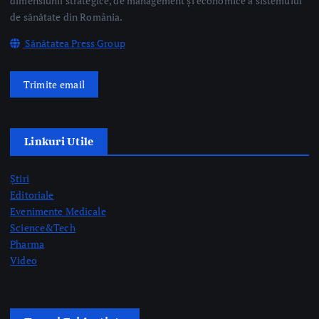
Știri
Editoriale
Evenimente Medicale
Science&Tech
Pharma
Video
Taguri Evidențiate
gardă
gripă
medici rezidenți
pediatrie
prelevare de organe
prof. dr. Mihai Craiu
rezidenți
semne AVC