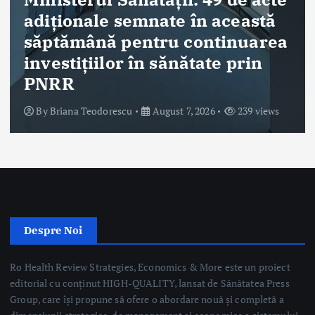
Despre Noi
Ro Health Review Strategies, Economics & More este un proiect
editorial cu conținut HIGH-QUALITY, lansat de Sănătatea Press
Group, care își propune să ofere o abordare nouă și completă a
dimensiunii strategice, de management și economice a sistemului
de sănătate din România.
Sănătatea Press Group
Trimite email
Linkuri Utile