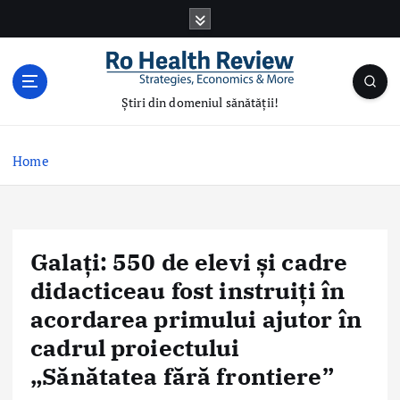
S
k
i
p
t
Știri din domeniul sănătății!
o
c
o
Home
n
t
e
n
Galați: 550 de elevi și cadre
t
didacticeau fost instruiți în
acordarea primului ajutor în
cadrul proiectului
„Sănătatea fără frontiere”