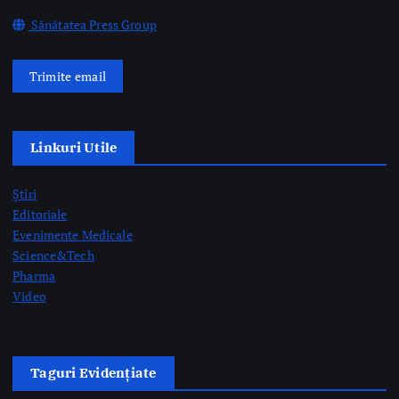
Sănătatea Press Group
Trimite email
Linkuri Utile
Știri
Editoriale
Evenimente Medicale
Science&Tech
Pharma
Video
Taguri Evidențiate