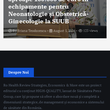
internaționali în chirurgia
sânului, tratamentul
cancerului mamar și
reconstrucția mamară
By
Mateescu Cristi
August 5, 2026
156 views
Despre Noi
Ro Health Review Strategies, Economics & More este un proiect
editorial cu conținut HIGH-QUALITY, lansat de Sănătatea Press
Group, care își propune să ofere o abordare nouă și completă a
dimensiunii strategice, de management și economice a sistemului
de sănătate din România.