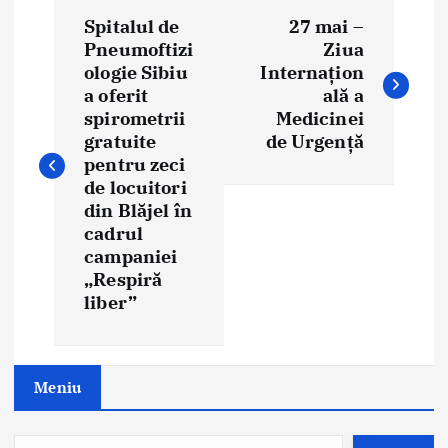
P
Spitalul de
27 mai –
o
Pneumoftizi
Ziua
ologie Sibiu
Internațion
s
a oferit
ală a
t
spirometrii
Medicinei
gratuite
de Urgență
n
pentru zeci
de locuitori
a
din Blăjel în
cadrul
v
campaniei
i
„Respiră
liber”
g
a
Meniu
t
i