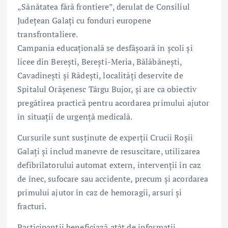
„Sănătatea fără frontiere”, derulat de Consiliul
Județean Galați cu fonduri europene
transfrontaliere.
Campania educațională se desfășoară în școli și
licee din Berești, Berești-Meria, Bălăbănești,
Cavadinești și Rădești, localități deservite de
Spitalul Orășenesc Târgu Bujor, și are ca obiectiv
pregătirea practică pentru acordarea primului ajutor
în situații de urgență medicală.
Cursurile sunt susținute de experții Crucii Roșii
Galați și includ manevre de resuscitare, utilizarea
defibrilatorului automat extern, intervenții în caz
de înec, sufocare sau accidente, precum și acordarea
primului ajutor în caz de hemoragii, arsuri și
fracturi.
Participanții beneficiază atât de informații