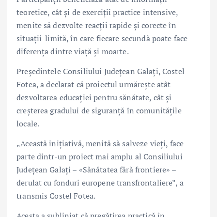
teoretice, cât și de exerciții practice intensive,
menite să dezvolte reacții rapide și corecte în
situații-limită, în care fiecare secundă poate face
diferența dintre viață și moarte.
Președintele Consiliului Județean Galați,
Costel
Fotea
, a declarat că proiectul urmărește atât
dezvoltarea educației pentru sănătate, cât și
creșterea gradului de siguranță în comunitățile
locale.
„Această inițiativă, menită să salveze vieți, face
parte dintr-un proiect mai amplu al Consiliului
Județean Galați – «Sănătatea fără frontiere» –
derulat cu fonduri europene transfrontaliere”, a
transmis Costel Fotea.
Acesta a subliniat că pregătirea practică în