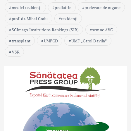
medici rezidenți
pediatrie
prelevare de organe
prof. dr. Mihai Craiu
rezidenți
SCImago Institutions Rankings (SIR)
semne AVC
transplant
UMFCD
UMF „Carol Davila”
VSR