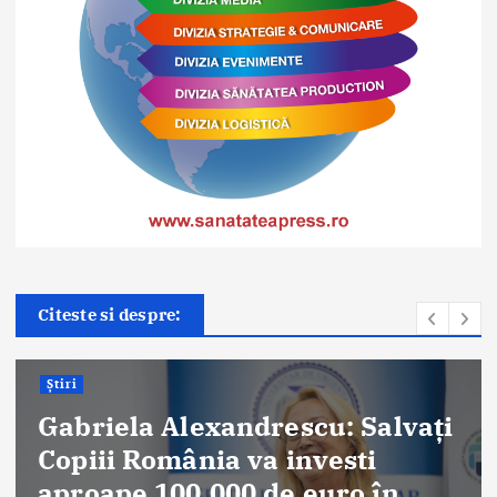
Citeste si despre:
Știri
Evenimente Medicale
i
Bucharest Breast Meeting 202
reunește la București experți