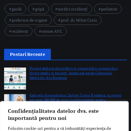
gardă
gripă
medici rezidenți
pediatrie
prelevare de organe
prof. dr. Mihai Craiu
rezidenți
semne AVC
Postari Recente
Proiect dedicat dezvoltării și consolidării comunicării
dintre medic și pacient, lansat sub egida Colegiului
Medicilor din România
by Mateescu Cristi
Gabriela Alexandrescu: Salvați Copiii România va investi
aproape 100.000 de euro în echipamente pentru
Neonatologie și Obstetrică-Ginecologie la SUUB
Confidențialitatea datelor dvs. este
by Briana Teodorescu
importantă pentru noi
Bucharest Breast Meeting 2026 reunește la București experți
Folosim cookie-uri pentru a vă îmbunătăți experiența de
internaționali în chirurgia sânului, tratamentul cancerului