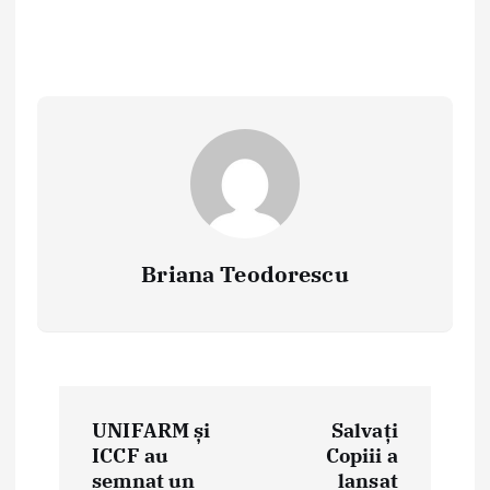
Briana Teodorescu
P
UNIFARM și
Salvați
o
ICCF au
Copiii a
semnat un
lansat