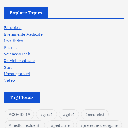
Explore Topics
Editoriale
Evenimente Medicale
Live Video
Pharma
Science&Tech
Servicii medicale
Știri
Uncategorized
Video
Tag Clouds
COVID-19
gardă
gripă
medicină
medici rezidenți
pediatrie
prelevare de organe