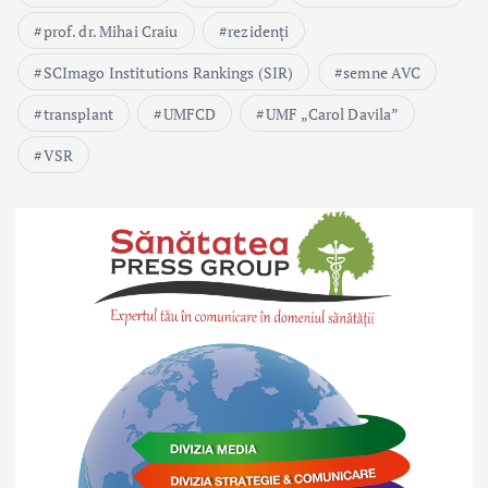
prof. dr. Mihai Craiu
rezidenți
SCImago Institutions Rankings (SIR)
semne AVC
transplant
UMFCD
UMF „Carol Davila”
VSR