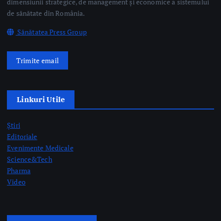
Linkuri Utile
Știri
Editoriale
Evenimente Medicale
Science&Tech
Pharma
Video
Taguri Evidențiate
gardă
gripă
medici rezidenți
pediatrie
prelevare de organe
prof. dr. Mihai Craiu