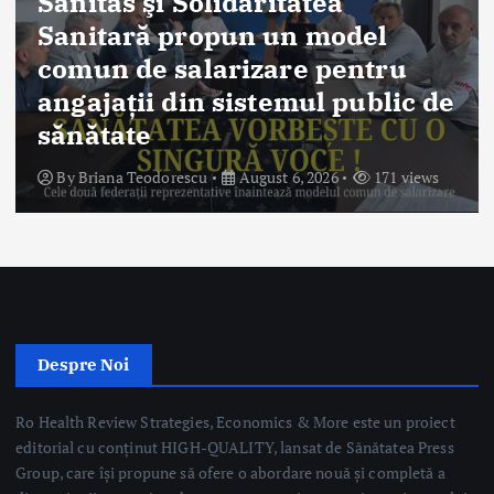
By
Briana Teodorescu
August 6, 2026
169 views
Despre Noi
Ro Health Review Strategies, Economics & More este un proiect
editorial cu conținut HIGH-QUALITY, lansat de Sănătatea Press
Group, care își propune să ofere o abordare nouă și completă a
dimensiunii strategice, de management și economice a sistemului
de sănătate din România.
Sănătatea Press Group
Trimite email