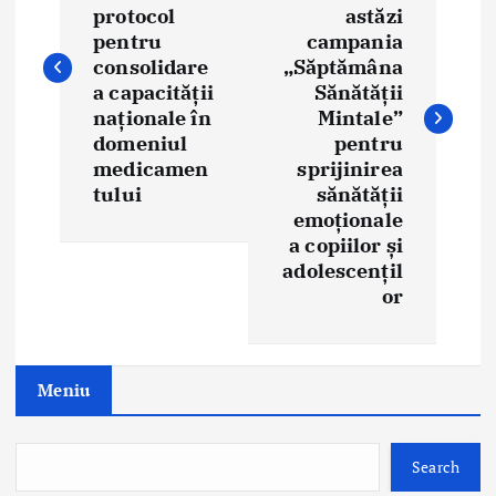
s
protocol
astăzi
t
pentru
campania
consolidare
„Săptămâna
n
a capacității
Sănătății
naționale în
Mintale”
a
domeniul
pentru
medicamen
sprijinirea
v
tului
sănătății
i
emoționale
a copiilor și
g
adolescențil
or
a
t
Meniu
i
o
Search
n