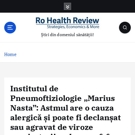
S
k
i
p
t
Știri din domeniul sănătății!
o
c
o
Home
n
t
e
n
Institutul de
t
Pneumoftiziologie „Marius
Nasta”: Astmul are o cauza
alergică și poate fi declanșat
sau agravat de viroze