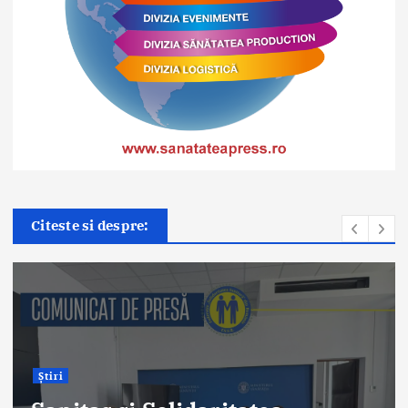
Știri
Citeste si despre:
Premieră medicală la Spitalul
Orășenesc Mioveni:
Intervenţie de protezare
unicompartimentală a
genunchiului, cu integrare
osoasă realizată cu succes