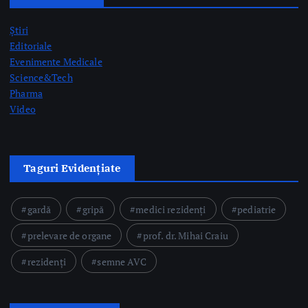
Taguri Evidențiate
gardă
gripă
medici rezidenți
pediatrie
prelevare de organe
prof. dr. Mihai Craiu
rezidenți
semne AVC
Postari Recente
CNAS organizează consultări și negocieri cu organizațiile
reprezentative din domeniul medical privind modificarea
Contractului-cadru în perioada 17-26 august
by Briana Teodorescu
Ministerul Sănătății: 49 de acte adiționale semnate în
această săptămână pentru continuarea investițiilor în
sănătate prin PNRR