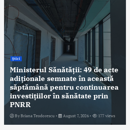
Știri
ANT: Trei prelevări de organe
și țesuturi la Bistrița și Oradea
în ultimele 48 de ore
By
Briana Teodorescu
August 7, 2026
282 views
e
a
Despre Noi
Ro Health Review Strategies, Economics & More este un proiect