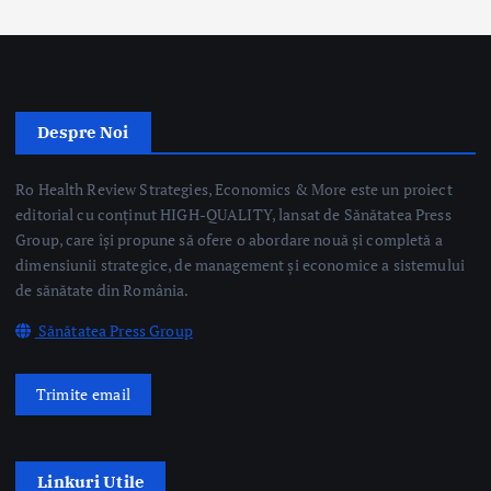
editorial cu conținut HIGH-QUALITY, lansat de Sănătatea Press
Group, care își propune să ofere o abordare nouă și completă a
dimensiunii strategice, de management și economice a sistemului
de sănătate din România.
Sănătatea Press Group
Trimite email
Linkuri Utile
Știri
Editoriale
Evenimente Medicale
Science&Tech
Pharma
Video