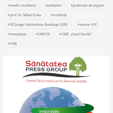
medici rezidenți
pediatrie
prelevare de organe
prof. dr. Mihai Craiu
rezidenți
SCImago Institutions Rankings (SIR)
semne AVC
transplant
UMFCD
UMF „Carol Davila”
VSR