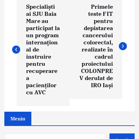
Specialiști
Primele
o
ai SJU Baia
teste FIT
Mare au
pentru
s
participat la
depistarea
t
un program
cancerului
internațion
colorectal,
n
al de
realizate în
instruire
cadrul
a
pentru
proiectului
recuperare
COLONPRE
v
a
V derulat de
i
pacienților
IRO Iași
cu AVC
g
a
Meniu
t
i