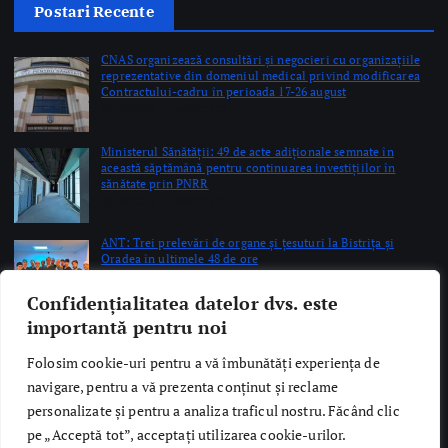
by Briana Teodorescu
ANT: Trei prelevări de organe și țesuturi la Bistrița și
Oradea în ultimele 48 de ore
by Briana Teodorescu
Copyright © 2026 Ro Health Review | Powered by
Sănătatea Press
Group
Confidențialitatea datelor dvs. este
importantă pentru noi
Folosim cookie-uri pentru a vă îmbunătăți experiența de
navigare, pentru a vă prezenta conținut și reclame
personalizate și pentru a analiza traficul nostru. Făcând clic
pe „Acceptă tot”, acceptați utilizarea cookie-urilor.