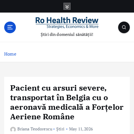
S
k
i
p
t
Știri din domeniul sănătății!
o
c
o
Home
n
t
e
n
Pacient cu arsuri severe,
t
transportat în Belgia cu o
aeronavă medicală a Forțelor
Aeriene Române
Briana Teodorescu
Știri
May 11, 2026