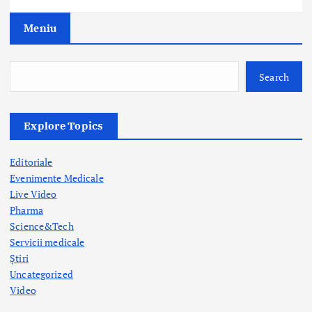
g
Meniu
a
t
Search
i
o
Explore Topics
n
Editoriale
Evenimente Medicale
Live Video
Pharma
Science&Tech
Servicii medicale
Știri
Uncategorized
Video