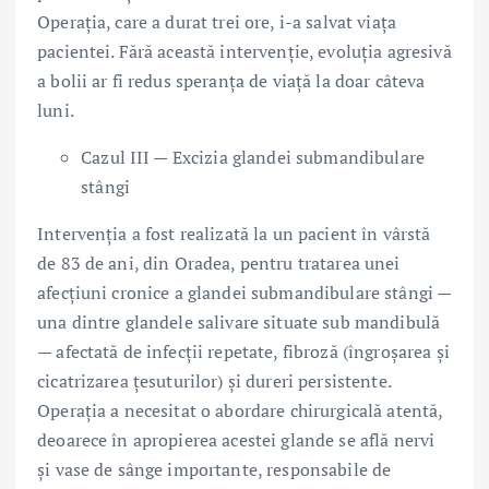
Operația, care a durat trei ore, i-a salvat viața
pacientei. Fără această intervenție, evoluția agresivă
a bolii ar fi redus speranța de viață la doar câteva
luni.
Cazul III — Excizia glandei submandibulare
stângi
Intervenția a fost realizată la un pacient în vârstă
de 83 de ani, din Oradea, pentru tratarea unei
afecțiuni cronice a glandei submandibulare stângi —
una dintre glandele salivare situate sub mandibulă
— afectată de infecții repetate, fibroză (îngroșarea și
cicatrizarea țesuturilor) și dureri persistente.
Operația a necesitat o abordare chirurgicală atentă,
deoarece în apropierea acestei glande se află nervi
și vase de sânge importante, responsabile de