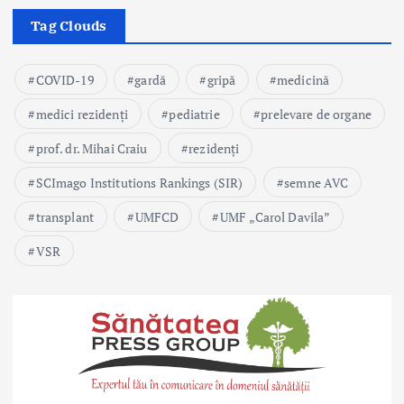
Tag Clouds
COVID-19
gardă
gripă
medicină
medici rezidenți
pediatrie
prelevare de organe
prof. dr. Mihai Craiu
rezidenți
SCImago Institutions Rankings (SIR)
semne AVC
transplant
UMFCD
UMF „Carol Davila”
VSR