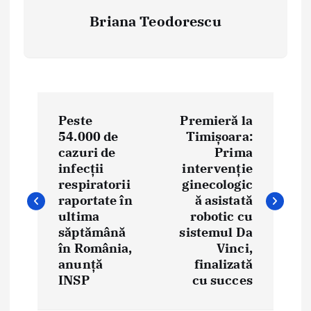
Briana Teodorescu
P
Peste
Premieră la
o
54.000 de
Timișoara:
cazuri de
Prima
s
infecții
intervenție
t
respiratorii
ginecologic
raportate în
ă asistată
n
ultima
robotic cu
săptămână
sistemul Da
a
în România,
Vinci,
anunță
finalizată
v
INSP
cu succes
i