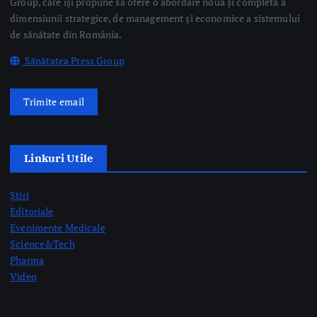
Group, care își propune să ofere o abordare nouă și completă a
dimensiunii strategice, de management și economice a sistemului
de sănătate din România.
Sănătatea Press Group
Trimite email
Linkuri Utile
Știri
Editoriale
Evenimente Medicale
Science&Tech
Pharma
Video