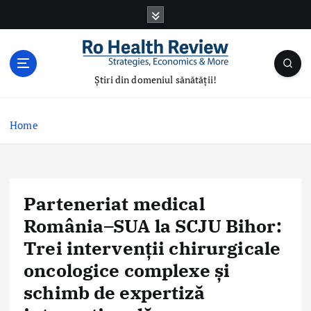
S
k
i
p
t
Știri din domeniul sănătății!
o
c
o
Home
n
t
e
n
Parteneriat medical
t
România–SUA la SCJU Bihor:
Trei intervenții chirurgicale
oncologice complexe și
schimb de expertiză