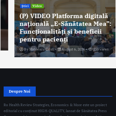
Știri
Video
(P) VIDEO Platforma digitală
naţională „E-Sănătatea Mea”:
Funcționalități și beneficii
pentru pacienți
By
Mateescu Cristi
August 6, 2026
255 views
Despre Noi
Ro Health Review Strategies, Economics & More este un proiect
editorial cu conținut HIGH-QUALITY, lansat de Sănătatea Press