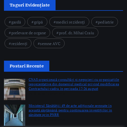
Postari Recente
CNAS organizează consultări și negocieri cu organizațiile
reprezentative din domeniul medical privind modificarea
Contractului-cadru în perioada 17-26 august
by Briana Teodorescu
Ministerul Sănătății: 49 de acte adiționale semnate în
această săptămână pentru continuarea investițiilor în
sănătate prin PNRR
by Briana Teodorescu
ANT: Trei prelevări de organe și țesuturi la Bistrița și
Oradea în ultimele 48 de ore
by Briana Teodorescu
Copyright © 2026 Ro Health Review | Powered by
Sănătatea Press
Group