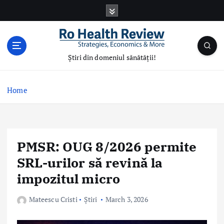
S
k
i
p
t
Știri din domeniul sănătății!
o
c
o
Home
n
t
e
n
PMSR: OUG 8/2026 permite
t
SRL-urilor să revină la
impozitul micro
Mateescu Cristi
Știri
March 3, 2026