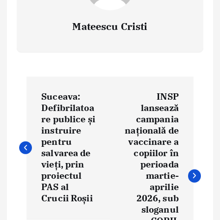
Mateescu Cristi
P
Suceava:
INSP
o
Defibrilatoa
lansează
re publice și
campania
s
instruire
națională de
t
pentru
vaccinare a
salvarea de
copiilor în
n
vieți, prin
perioada
proiectul
martie-
a
PAS al
aprilie
Crucii Roșii
2026, sub
v
sloganul