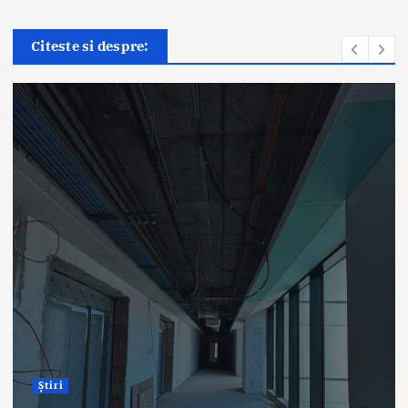
Citeste si despre:
Știri
ANT: Trei prelevări de organe
și țesuturi la Bistrița și Oradea
în ultimele 48 de ore
By
Briana Teodorescu
August 7, 2026
318 views