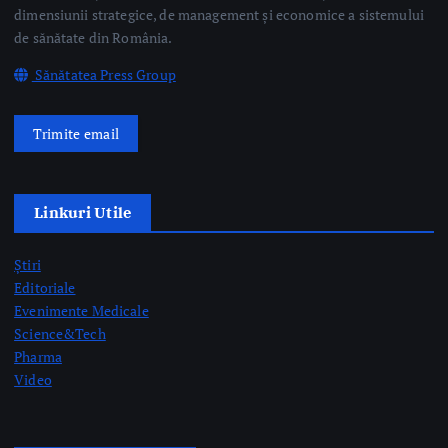
Știri
Editoriale
Evenimente Medicale
Science&Tech
Pharma
Video
Taguri Evidențiate
gardă
gripă
medici rezidenți
pediatrie
prelevare de organe
prof. dr. Mihai Craiu
rezidenți
semne AVC