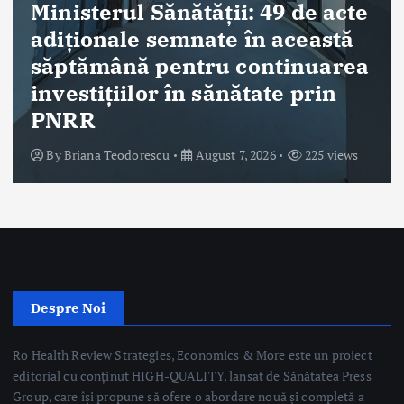
Despre Noi
Ro Health Review Strategies, Economics & More este un proiect
editorial cu conținut HIGH-QUALITY, lansat de Sănătatea Press
Group, care își propune să ofere o abordare nouă și completă a
dimensiunii strategice, de management și economice a sistemului
de sănătate din România.
Sănătatea Press Group
Trimite email
Linkuri Utile