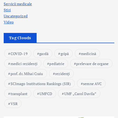
Servicii medicale
Știri
Uncategorized
Video
Tag Clouds
COVID-19
gardă
gripă
medicină
medici rezidenți
pediatrie
prelevare de organe
prof. dr. Mihai Craiu
rezidenți
SCImago Institutions Rankings (SIR)
semne AVC
transplant
UMFCD
UMF „Carol Davila”
VSR