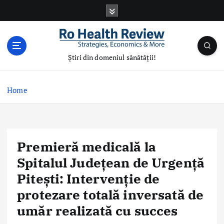
S
k
i
p
t
Știri din domeniul sănătății!
o
c
o
Home
n
t
e
n
Premieră medicală la
t
Spitalul Județean de Urgență
Pitești: Intervenție de
protezare totală inversată de
umăr realizată cu succes