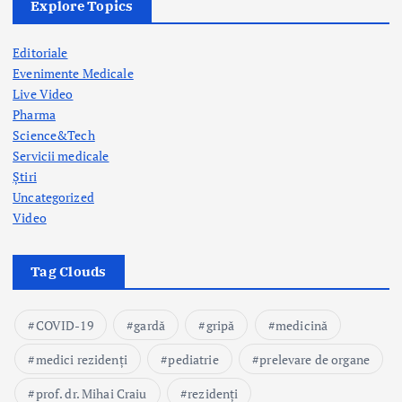
Explore Topics
o
Editoriale
n
Evenimente Medicale
Live Video
Pharma
Science&Tech
Servicii medicale
Știri
Uncategorized
Video
Tag Clouds
COVID-19
gardă
gripă
medicină
medici rezidenți
pediatrie
prelevare de organe
prof. dr. Mihai Craiu
rezidenți