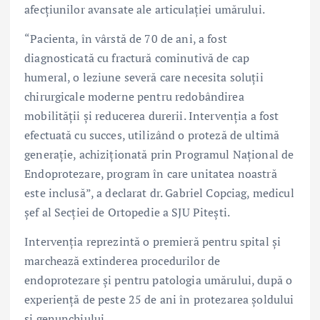
afecțiunilor avansate ale articulației umărului.
“Pacienta, în vârstă de 70 de ani, a fost
diagnosticată cu fractură cominutivă de cap
humeral, o leziune severă care necesita soluții
chirurgicale moderne pentru redobândirea
mobilității și reducerea durerii. Intervenția a fost
efectuată cu succes, utilizând o proteză de ultimă
generație, achiziționată prin Programul Național de
Endoprotezare, program în care unitatea noastră
este inclusă”, a declarat dr. Gabriel Copciag, medicul
șef al Secției de Ortopedie a SJU Pitești.
Intervenția reprezintă o premieră pentru spital și
marchează extinderea procedurilor de
endoprotezare și pentru patologia umărului, după o
experiență de peste 25 de ani în protezarea șoldului
și genunchiului.