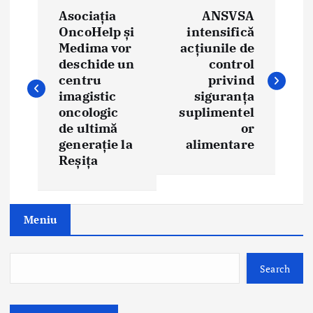
P
Asociația
ANSVSA
o
OncoHelp și
intensifică
Medima vor
acțiunile de
s
deschide un
control
t
centru
privind
imagistic
siguranța
n
oncologic
suplimentel
de ultimă
or
a
generație la
alimentare
Reșița
v
i
g
Meniu
a
Search
t
i