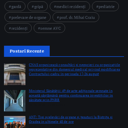
gardă
gripă
medici rezidenți
pediatrie
prelevare de organe
prof. dr. Mihai Craiu
rezidenți
semne AVC
Postari Recente
CNAS organizează consultări și negocieri cu organizațiile
reprezentative din domeniul medical privind modificarea
Contractului-cadru în perioada 17-26 august
by Briana Teodorescu
Ministerul Sănătății: 49 de acte adiționale semnate în
această săptămână pentru continuarea investițiilor în
sănătate prin PNRR
by Briana Teodorescu
ANT: Trei prelevări de organe și țesuturi la Bistrița și
Oradea în ultimele 48 de ore
by Briana Teodorescu