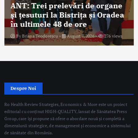
ANT: Trei prelevări de organe
și țesuturi la Bistrița și Oradea
în ultimele 48 de ore
By
Briana Teodorescu
August 7, 2026
276 views
Despre Noi
Ro Health Review Strategies, Economics & More este un proiect
editorial cu conținut HIGH-QUALITY, lansat de Sănătatea Press
Group, care își propune să ofere o abordare nouă și completă a
dimensiunii strategice, de management și economice a sistemului
de sănătate din România.