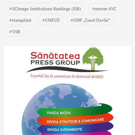
SCImago Institutions Rankings (SIR)
semne AVC
transplant
UMFCD
UMF „Carol Davila”
VSR