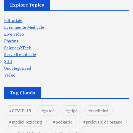
Explore Topics
Editoriale
Evenimente Medicale
Live Video
Pharma
Science&Tech
Servicii medicale
Știri
Uncategorized
Video
Tag Clouds
COVID-19
gardă
gripă
medicină
medici rezidenți
pediatrie
prelevare de organe