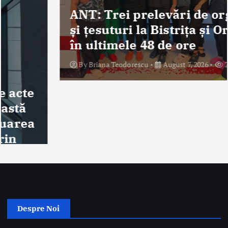
ANT: Trei prelevări de organe
și țesuturi la Bistrița și Oradea
în ultimele 48 de ore
By
Briana Teodorescu
August 7, 2026
278 views
Despre Noi
Ro Health Review Strategies, Economics & More este un proiect
editorial cu conținut HIGH-QUALITY, lansat de Sănătatea Press
Group, care își propune să ofere o abordare nouă și completă a
dimensiunii strategice, de management și economice a sistemului
de sănătate din România.