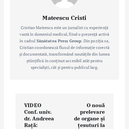
Mateescu Cristi
Cristian Mateescu este un jurnalist cu experiență
vastă în domeniul medical, fiind o prezență activă
în cadrul
Sănătatea Press Group
. Din poziția sa,
Cristian coordonează fluxul de informație corectă
și documentată, transformând noutățile din lumea
științifică în conținut accesibil atât pentru
specialiști, cât și pentru publicul larg.
P
VIDEO
O nouă
o
Conf. univ.
prelevare
dr. Andreea
de organe și
s
Rață:
țesuturi la