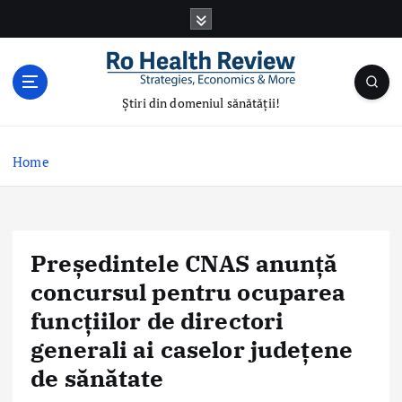
S
k
i
p
t
Știri din domeniul sănătății!
o
c
o
Home
n
t
e
n
Președintele CNAS anunță
t
concursul pentru ocuparea
funcțiilor de directori
generali ai caselor județene
de sănătate