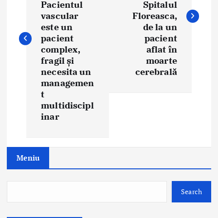
t
Pacientul
Spitalul
vascular
Floreasca,
n
este un
de la un
pacient
pacient
a
complex,
aflat în
fragil și
moarte
v
necesita un
cerebrală
i
managemen
t
g
multidiscipl
inar
a
t
Meniu
i
o
Search
n