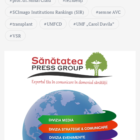
prof. dr. Mihai Craiu
rezidenți
SCImago Institutions Rankings (SIR)
semne AVC
transplant
UMFCD
UMF „Carol Davila”
VSR