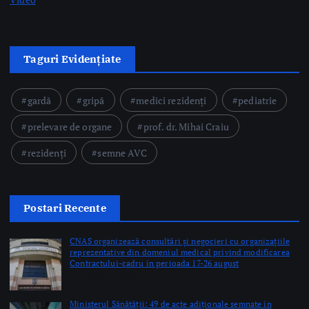
gardă
gripă
medici rezidenți
pediatrie
prelevare de organe
prof. dr. Mihai Craiu
rezidenți
semne AVC
Postari Recente
CNAS organizează consultări și negocieri cu organizațiile
reprezentative din domeniul medical privind modificarea
Contractului-cadru în perioada 17-26 august
by Briana Teodorescu
Ministerul Sănătății: 49 de acte adiționale semnate în
această săptămână pentru continuarea investițiilor în
sănătate prin PNRR
by Briana Teodorescu
ANT: Trei prelevări de organe și țesuturi la Bistrița și
Oradea în ultimele 48 de ore