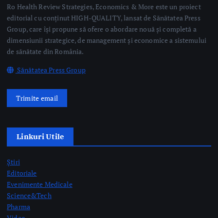
Sănătatea Press Group
Trimite email
Linkuri Utile
Știri
Editoriale
Evenimente Medicale
Science&Tech
Pharma
Video
Taguri Evidențiate