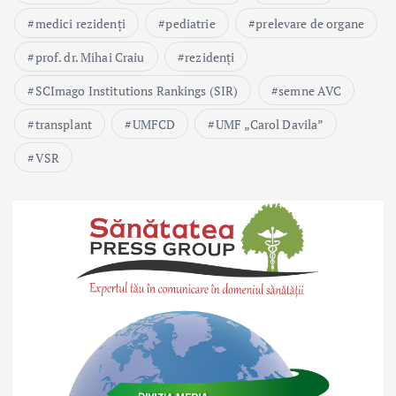
medici rezidenți
pediatrie
prelevare de organe
prof. dr. Mihai Craiu
rezidenți
SCImago Institutions Rankings (SIR)
semne AVC
transplant
UMFCD
UMF „Carol Davila”
VSR