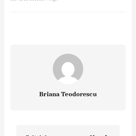
Briana Teodorescu
P