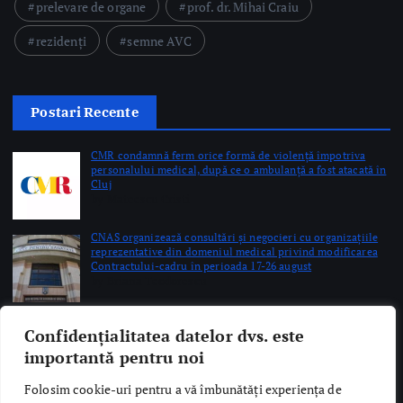
Știri
Editoriale
Evenimente Medicale
Science&Tech
Pharma
Video
Taguri Evidențiate
gardă
gripă
medici rezidenți
pediatrie
prelevare de organe
prof. dr. Mihai Craiu
Confidențialitatea datelor dvs. este
rezidenți
semne AVC
importantă pentru noi
Folosim cookie-uri pentru a vă îmbunătăți experiența de