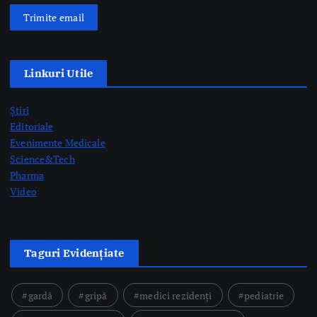
Despre Noi
Ro Health Review Strategies, Economics & More este un proiect
editorial cu conținut HIGH-QUALITY, lansat de Sănătatea Press
Group, care își propune să ofere o abordare nouă și completă a
dimensiunii strategice, de management și economice a sistemului
de sănătate din România.
Sănătatea Press Group
Trimite email
Linkuri Utile