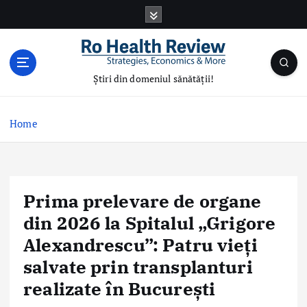
S
k
i
p
t
Știri din domeniul sănătății!
o
c
o
Home
n
t
e
n
Prima prelevare de organe
t
din 2026 la Spitalul „Grigore
Alexandrescu”: Patru vieți
salvate prin transplanturi
realizate în București