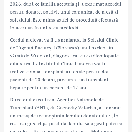
2026, după ce familia acestuia și-a exprimat acordul
pentru donare, potrivit unui comunicat de presă al
spitalului. Este prima astfel de procedură efectuată
în acest an în unitatea medicală.
Cordul prelevat va fi transplantat la Spitalul Clinic
de Urgență București (Floreasca) unui pacient în
vârstă de 50 de ani, diagnosticat cu cardiomiopatie
dilatativă. La Institutul Clinic Fundeni vor fi
realizate două transplanturi renale pentru doi
pacienți de 20 de ani, precum și un transplant
hepatic pentru un pacient de 17 ani.
Directorul executiv al Agenției Naționale de
Transplant (ANT), dr. Guenadiy Vatachki, a transmis
un mesaj de recunoștință familiei donatorului: „În
cea mai grea clipă posibilă, familia sa a găsit puterea
de a oferi altor oameni șansa la viață. Mulțumim