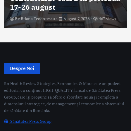
Știri
Ministerul Sănătății: 49 de acte
adiționale semnate în această
săptămână pentru continuarea
investițiilor în sănătate prin
PNRR
By
Briana Teodorescu
August 7, 2026
282 views