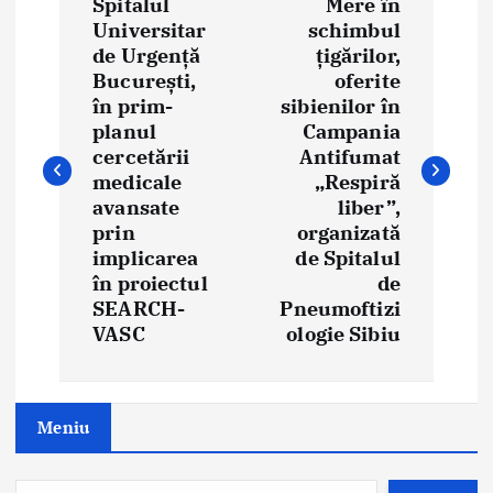
Spitalul
Mere în
o
Universitar
schimbul
de Urgență
țigărilor,
s
București,
oferite
t
în prim-
sibienilor în
planul
Campania
n
cercetării
Antifumat
medicale
„Respiră
a
avansate
liber”,
prin
organizată
v
implicarea
de Spitalul
i
în proiectul
de
SEARCH-
Pneumoftizi
g
VASC
ologie Sibiu
a
t
Meniu
i