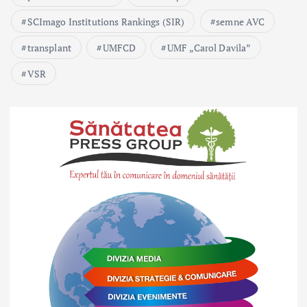
SCImago Institutions Rankings (SIR)
semne AVC
transplant
UMFCD
UMF „Carol Davila”
VSR