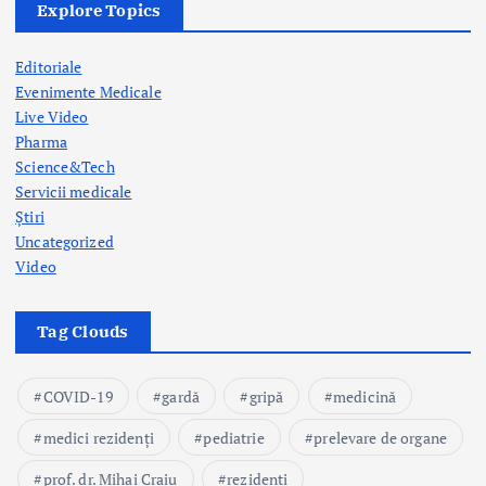
Explore Topics
Editoriale
Evenimente Medicale
Live Video
Pharma
Science&Tech
Servicii medicale
Știri
Uncategorized
Video
Tag Clouds
COVID-19
gardă
gripă
medicină
medici rezidenți
pediatrie
prelevare de organe
prof. dr. Mihai Craiu
rezidenți