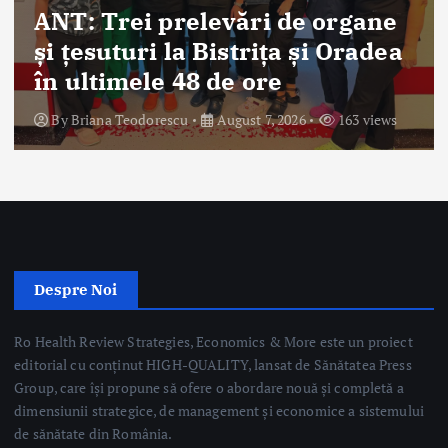
ANT: Trei prelevări de organe
și țesuturi la Bistrița și Oradea
în ultimele 48 de ore
By
Briana Teodorescu
August 7, 2026
163 views
Despre Noi
Ro Health Review Strategies, Economics & More este un proiect
editorial cu conținut HIGH-QUALITY, lansat de Sănătatea Press
Group, care își propune să ofere o abordare nouă și completă a
dimensiunii strategice, de management și economice a sistemului
de sănătate din România.