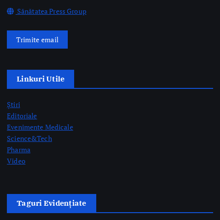
Sănătatea Press Group
Trimite email
Linkuri Utile
Știri
Editoriale
Evenimente Medicale
Science&Tech
Pharma
Video
Taguri Evidențiate