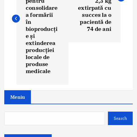
pentru
2,3 kg
n
consolidare
extirpată cu
a formării
succes la o
a
în
pacientă de
bioproducți
74 de ani
v
e și
i
extinderea
producției
g
locale de
produse
a
medicale
t
i
Meniu
o
n
Search