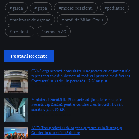
gardă
gripă
medici rezidenți
pediatrie
prelevare de organe
prof. dr. Mihai Craiu
rezidenți
semne AVC
Postari Recente
CNAS organizează consultări și negocieri cu organizațiile
reprezentative din domeniul medical privind modificarea
Contractului-cadru în perioada 17-26 august
by Briana Teodorescu
Ministerul Sănătății: 49 de acte adiționale semnate în
această săptămână pentru continuarea investițiilor în
sănătate prin PNRR
by Briana Teodorescu
ANT: Trei prelevări de organe și țesuturi la Bistrița și
Oradea în ultimele 48 de ore
by Briana Teodorescu