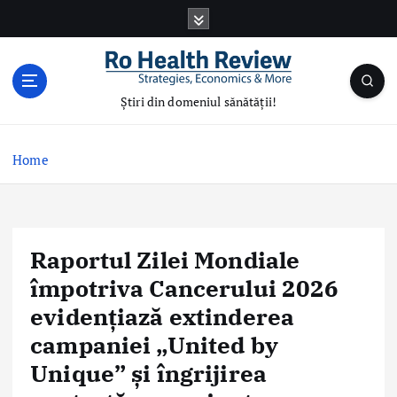
S
k
i
p
t
Știri din domeniul sănătății!
o
c
o
Home
n
t
e
n
Raportul Zilei Mondiale
t
împotriva Cancerului 2026
evidențiază extinderea
campaniei „United by
Unique” și îngrijirea