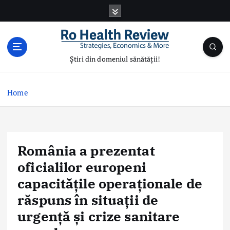
S
k
i
p
t
Știri din domeniul sănătății!
o
c
o
Home
n
t
e
n
România a prezentat
t
oficialilor europeni
capacitățile operaționale de
răspuns în situații de
urgență și crize sanitare