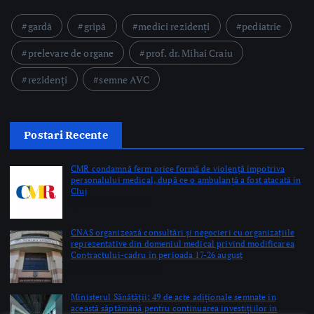
Linkuri Utile
Știri
Editoriale
Evenimente Medicale
Science&Tech
Pharma
Video
Taguri Evidențiate
gardă
gripă
medici rezidenți
pediatrie
prelevare de organe
prof. dr. Mihai Craiu