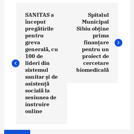
P
SANITAS a
Spitalul
o
început
Municipal
pregătirile
Sibiu obține
s
pentru
prima
t
greva
finanțare
generală, cu
pentru un
n
100 de
proiect de
lideri din
cercetare
a
sistemul
biomedicală
sanitar și de
v
asistență
i
socială la
sesiunea de
g
instruire
online
a
t