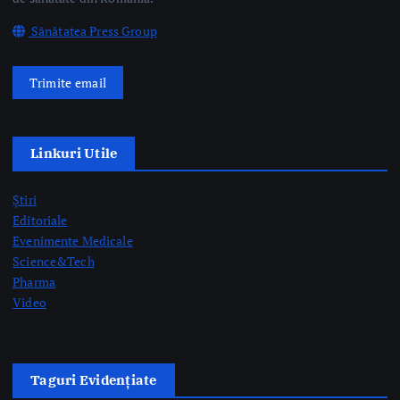
By
Briana Teodorescu
August 7, 2026
243 views
Despre Noi
Ro Health Review Strategies, Economics & More este un proiect
editorial cu conținut HIGH-QUALITY, lansat de Sănătatea Press
Group, care își propune să ofere o abordare nouă și completă a
dimensiunii strategice, de management și economice a sistemului
de sănătate din România.
Sănătatea Press Group
Trimite email