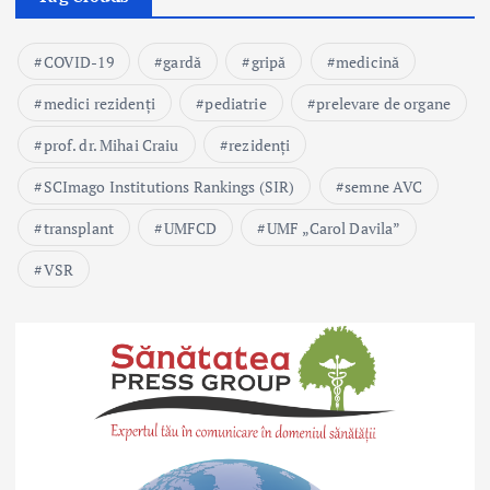
COVID-19
gardă
gripă
medicină
medici rezidenți
pediatrie
prelevare de organe
prof. dr. Mihai Craiu
rezidenți
SCImago Institutions Rankings (SIR)
semne AVC
transplant
UMFCD
UMF „Carol Davila”
VSR