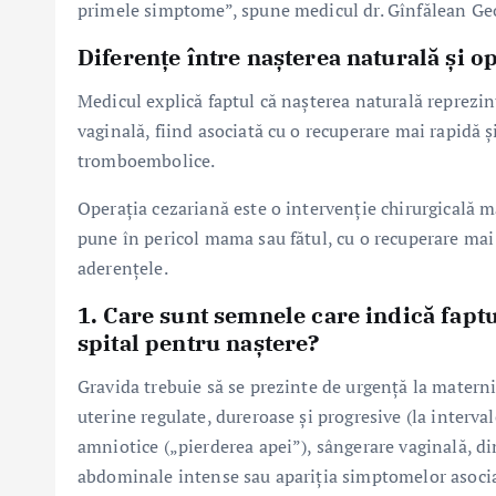
primele simptome”, spune medicul dr. Gînfălean Ge
Diferențe între nașterea naturală și o
Medicul explică faptul că nașterea naturală reprezint
vaginală, fiind asociată cu o recuperare mai rapidă ș
tromboembolice.
Operația cezariană este o intervenție chirurgicală m
pune în pericol mama sau fătul, cu o recuperare mai 
aderențele.
1. Care sunt semnele care indică faptu
spital pentru naștere?
Gravida trebuie să se prezinte de urgență la maternit
uterine regulate, dureroase și progresive (la inter
amniotice („pierderea apei”), sângerare vaginală, di
abdominale intense sau apariția simptomelor asociat