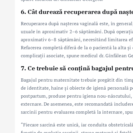
6. Cât durează recuperarea după nașt
Recuperarea după nașterea vaginală este, în general,
uzuale în aproximativ 2–6 săptămâni. După operația
aproximativ 6–8 săptămâni, necesitând limitarea efor
Refacerea completă diferă de la o pacientă la alta ș
complicații asociate, spune medicul dr. Gînfălean G
7. Ce trebuie să conțină bagajul pentr
Bagajul pentru maternitate trebuie pregătit din tim
de identitate, haine și obiecte de igienă personală
postpartum, produse pentru igiena nou-născutului, s
externare. De asemenea, este recomandată includerea 
sarcinii pentru evaluarea completă la internare, sp
“Fiecare sarcină este unică, iar conduita obstetricală
funcție de evoluția sarcinii, starea maternă și fetal