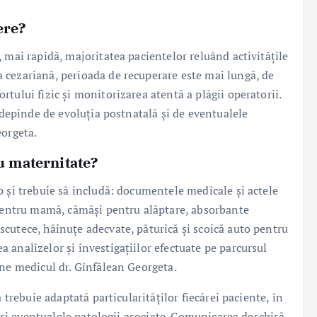
ere?
 mai rapidă, majoritatea pacientelor reluând activitățile
 cezariană, perioada de recuperare este mai lungă, de
tului fizic și monitorizarea atentă a plăgii operatorii.
i depinde de evoluția postnatală și de eventualele
eorgeta.
u maternitate?
p și trebuie să includă: documentele medicale și actele
 pentru mamă, cămăși pentru alăptare, absorbante
cutece, hăinuțe adecvate, păturică și scoică auto pentru
analizelor și investigațiilor efectuate pe parcursul
une medicul dr. Gînfălean Georgeta.
 trebuie adaptată particularităților fiecărei paciente, în
ă și eventualele patologii asociate. Comunicarea deschisă