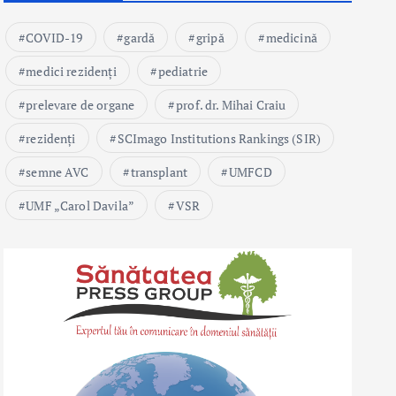
COVID-19
gardă
gripă
medicină
medici rezidenți
pediatrie
prelevare de organe
prof. dr. Mihai Craiu
rezidenți
SCImago Institutions Rankings (SIR)
semne AVC
transplant
UMFCD
UMF „Carol Davila”
VSR