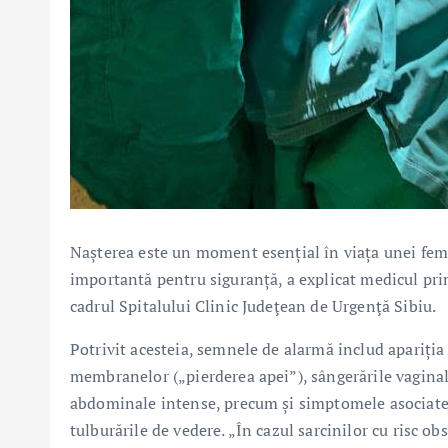
Nașterea este un moment esențial în viața unei feme
importantă pentru siguranță, a explicat medicul pri
cadrul Spitalului Clinic Judeţean de Urgenţă Sibiu.
Potrivit acesteia, semnele de alarmă includ apariția 
membranelor („pierderea apei”), sângerările vaginale
abdominale intense, precum și simptomele asociate h
tulburările de vedere. „În cazul sarcinilor cu risc ob