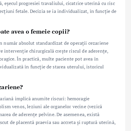
 eșecul progresiei travaliului, cicatrice uterină cu risc
țiuni fetale. Decizia se ia individualizat, în funcție de
ate avea o femeie copii?
un număr absolut standardizat de operații cezariene
re intervenție chirurgicală crește riscul de aderențe,
oragice. În practică, multe paciente pot avea în
idualizată în funcție de starea uterului, istoricul
ezariene?
ezariană implică anumite riscuri: hemoragie
olism venos, leziuni ale organelor vecine (vezică
ormarea de aderențe pelvine. De asemenea, există
rescut de placentă praevia sau accreta și ruptură uterină,