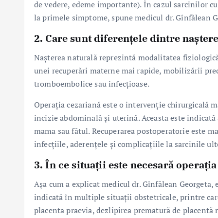
de vedere, edeme importante). În cazul sarcinilor cu 
la primele simptome, spune medicul dr. Gînfălean G
2. Care sunt diferențele dintre nașter
Nașterea naturală reprezintă modalitatea fiziologică
unei recuperări materne mai rapide, mobilizării prec
tromboembolice sau infecțioase.
Operația cezariană este o intervenție chirurgicală ma
incizie abdominală și uterină. Aceasta este indicată
mama sau fătul. Recuperarea postoperatorie este mai 
infecțiile, aderențele și complicațiile la sarcinile u
3. În ce situații este necesară operați
Așa cum a explicat medicul dr. Gînfălean Georgeta, es
indicată în multiple situații obstetricale, printre ca
placenta praevia, dezlipirea prematură de placentă 