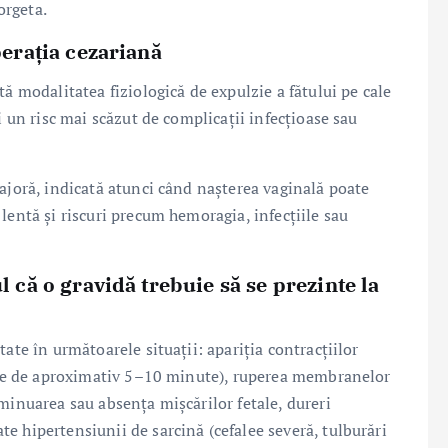
orgeta.
perația cezariană
ă modalitatea fiziologică de expulzie a fătului pe cale
i un risc mai scăzut de complicații infecțioase sau
ajoră, indicată atunci când nașterea vaginală poate
lentă și riscuri precum hemoragia, infecțiile sau
l că o gravidă trebuie să se prezinte la
ate în următoarele situații: apariția contracțiilor
vale de aproximativ 5–10 minute), ruperea membranelor
minuarea sau absența mișcărilor fetale, dureri
e hipertensiunii de sarcină (cefalee severă, tulburări