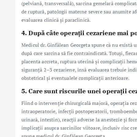
(pelviană, transversală), sarcina gemelară complicată,
de ruptură, patologii materne severe sau anumite afec
evaluarea clinică și paraclinică.
4. După câte operații cezariene mai po
Medicul dr. Gînfălean Georgeta spune că nu există 
după care sarcina să fie contraindicată. Totuși, fieca
placenta accreta, ruptura uterină și complicații hem
siguranță 2–3 cezariene, însă evaluarea trebuie indiv
obstetrical și eventualele complicații anterioare.
5. Care sunt riscurile unei operații c
Fiind o intervenție chirurgicală majoră, operația c
intraoperatorie, infecții postoperatorii, tromboemb
urinară, intestin), reacții adverse la anestezie și f
implicații asupra sarcinilor viitoare, inclusiv risc c
spune medicul dr. Gînfălean Georgeta.