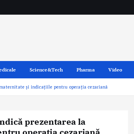
edicale
Science&Tech
Pharma
Video
maternitate și indicațiile pentru operația cezariană
ndică prezentarea la
pentru operația cezariană