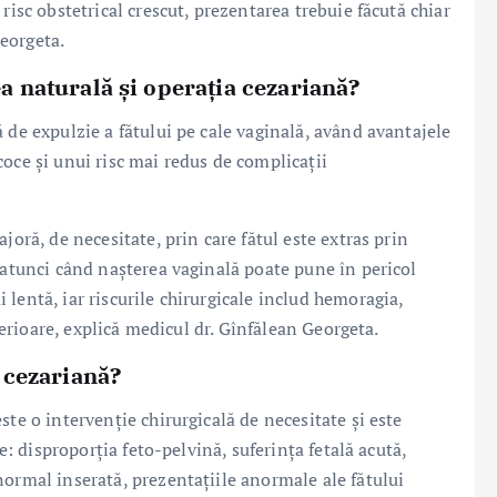
risc obstetrical crescut, prezentarea trebuie făcută chiar
eorgeta.
ea naturală și operația cezariană?
 de expulzie a fătului pe cale vaginală, având avantajele
oce și unui risc mai redus de complicații
joră, de necesitate, prin care fătul este extras prin
 atunci când nașterea vaginală poate pune în pericol
lentă, iar riscurile chirurgicale includ hemoragia,
lterioare, explică medicul dr. Gînfălean Georgeta.
a cezariană?
te o intervenție chirurgicală de necesitate și este
re: disproporția feto-pelvină, suferința fetală acută,
normal inserată, prezentațiile anormale ale fătului