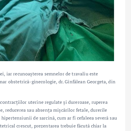
i, iar recunoașterea semnelor de travaliu este
mar obstetrică-ginecologie, dr. Gînfălean Georgeta, din
contracțiilor uterine regulate și dureroase, ruperea
, reducerea sau absența mișcărilor fetale, durerile
ipertensiunii de sarcină, cum ar fi cefaleea severă sau
stetrical crescut, prezentarea trebuie făcută chiar la