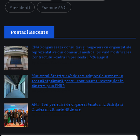
Postari Recente
CNAS organizează consultări și negocieri cu organizațiile
reprezentative din domeniul medical privind modificarea
Contractului-cadru în perioada 17-26 august
by Briana Teodorescu
Ministerul Sănătății: 49 de acte adiționale semnate în
această săptămână pentru continuarea investițiilor în
sănătate prin PNRR
by Briana Teodorescu
ANT: Trei prelevări de organe și țesuturi la Bistrița și
Oradea în ultimele 48 de ore
by Briana Teodorescu
Copyright © 2026 Ro Health Review | Powered by
Sănătatea Press
Group