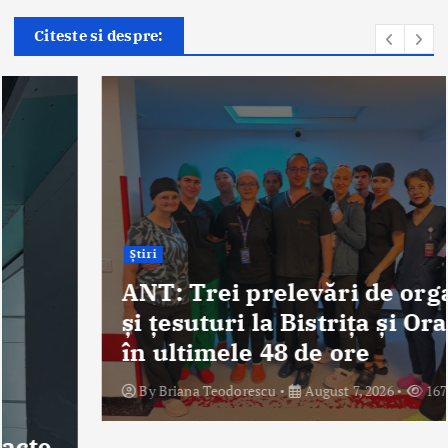
Citeste si despre:
Știri
ANT: Trei prelevări de organe
și țesuturi la Bistrița și Oradea
în ultimele 48 de ore
By
Briana Teodorescu
August 7, 2026
167 views