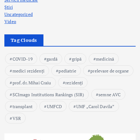
Știri
Uncategorized
Video
Tag Clouds
COVID-19
gardă
gripă
medicină
medici rezidenți
pediatrie
prelevare de organe
prof. dr. Mihai Craiu
rezidenți
SCImago Institutions Rankings (SIR)
semne AVC
transplant
UMFCD
UMF „Carol Davila”
VSR