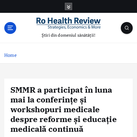
S
k
i
p
t
Știri din domeniul sănătății!
o
c
o
Home
n
t
e
n
SMMR a participat în luna
t
mai la conferințe și
workshopuri medicale
despre reforme și educație
medicală continuă