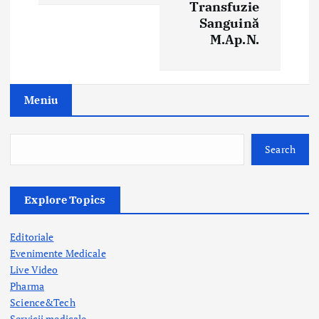
i
Transfuzie
Sanguină
g
M.Ap.N.
a
t
Meniu
i
o
Search
n
Explore Topics
Editoriale
Evenimente Medicale
Live Video
Pharma
Science&Tech
Servicii medicale