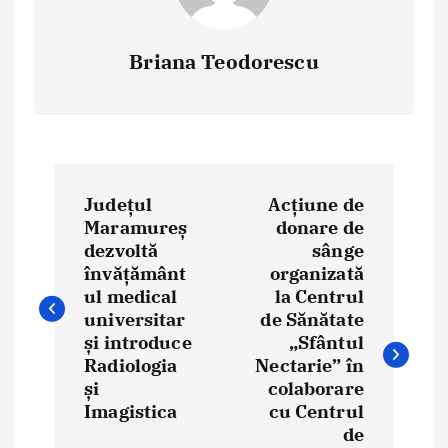
Briana Teodorescu
P
Județul
Acțiune de
o
Maramureș
donare de
dezvoltă
sânge
s
învățământ
organizată
t
ul medical
la Centrul
universitar
de Sănătate
n
și introduce
„Sfântul
Radiologia
Nectarie” în
a
și
colaborare
Imagistica
cu Centrul
v
de