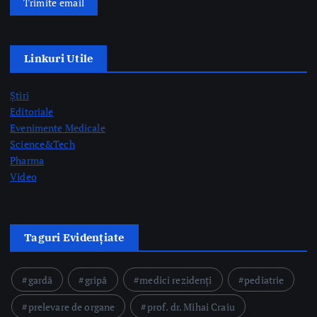
Știri
Editoriale
Evenimente Medicale
Science&Tech
Pharma
Video
Taguri Evidențiate
gardă
gripă
medici rezidenți
pediatrie
prelevare de organe
prof. dr. Mihai Craiu
rezidenți
semne AVC