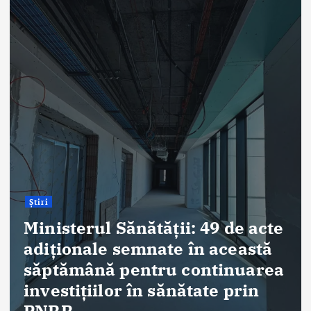
Știri
ANT: Trei prelevări de organe
și țesuturi la Bistrița și Oradea
în ultimele 48 de ore
By
Briana Teodorescu
August 7, 2026
323 views
Despre Noi