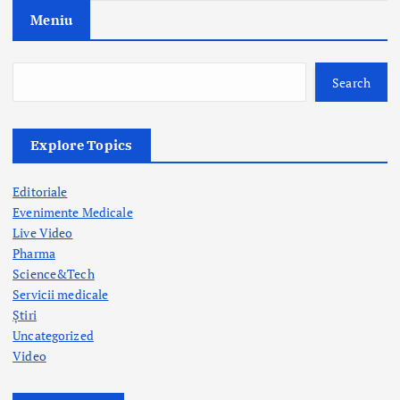
o
Meniu
n
Search
Explore Topics
Editoriale
Evenimente Medicale
Live Video
Pharma
Science&Tech
Servicii medicale
Știri
Uncategorized
Video