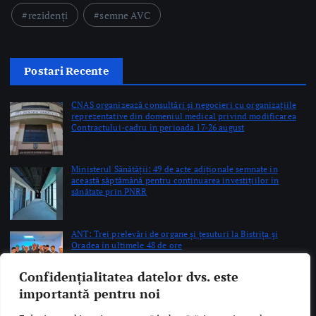
Ministerul Sănătății: 49 de acte adiționale semnate în
această săptămână pentru continuarea investițiilor în
sănătate prin PNRR
by Briana Teodorescu
ANT: Trei prelevări de organe și țesuturi la Bistrița și
Oradea în ultimele 48 de ore
by Briana Teodorescu
Copyright © 2026 Ro Health Review | Powered by
Sănătatea Press
Group
Confidențialitatea datelor dvs. este
importantă pentru noi