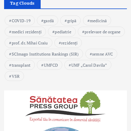
Tag Clouds
COVID-19
gardă
gripă
medicină
medici rezidenți
pediatrie
prelevare de organe
prof. dr. Mihai Craiu
rezidenți
SCImago Institutions Rankings (SIR)
semne AVC
transplant
UMFCD
UMF „Carol Davila”
VSR