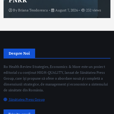
Ro Health Review Strategies, Economics & More este un proiect
editorial cu conținut HIGH-QUALITY, lansat de Sănătatea Press
Group, care își propune să ofere o abordare nouă și completă a
dimensiunii strategice, de management și economice a sistemului
de sănătate din România.
Sănătatea Press Group
Trimite email
Linkuri Utile
Știri
Editoriale
Evenimente Medicale
Science&Tech