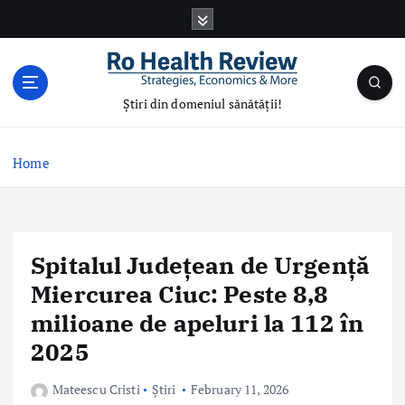
S
k
i
p
t
Știri din domeniul sănătății!
o
c
o
Home
n
t
e
n
Spitalul Județean de Urgență
t
Miercurea Ciuc: Peste 8,8
milioane de apeluri la 112 în
2025
Mateescu Cristi
Știri
February 11, 2026