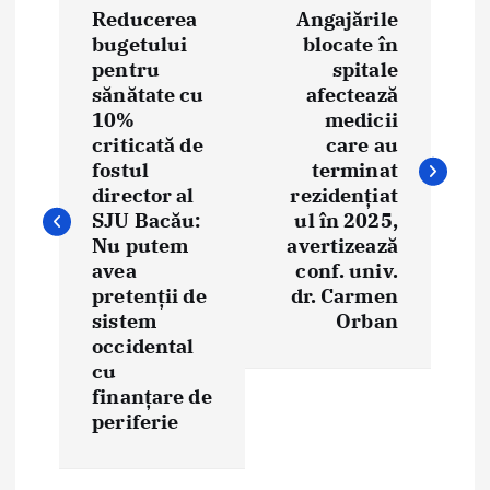
Reducerea
Angajările
o
bugetului
blocate în
pentru
spitale
s
sănătate cu
afectează
t
10%
medicii
criticată de
care au
n
fostul
terminat
director al
rezidențiat
a
SJU Bacău:
ul în 2025,
Nu putem
avertizează
v
avea
conf. univ.
i
pretenții de
dr. Carmen
sistem
Orban
g
occidental
cu
a
finanțare de
periferie
t
i