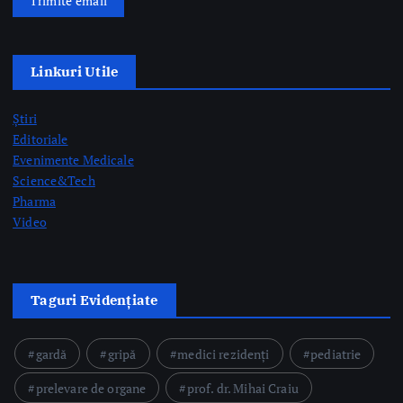
Pharma
Video
Taguri Evidențiate
gardă
gripă
medici rezidenți
pediatrie
prelevare de organe
prof. dr. Mihai Craiu
rezidenți
semne AVC
Postari Recente
CNAS organizează consultări și negocieri cu organizațiile
reprezentative din domeniul medical privind modificarea
Contractului-cadru în perioada 17-26 august
by Briana Teodorescu