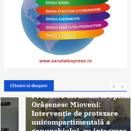
Știri
Citeste si despre:
Premieră medicală la Spitalul
Orășenesc Mioveni:
Intervenţie de protezare
unicompartimentală a
genunchiului, cu integrare