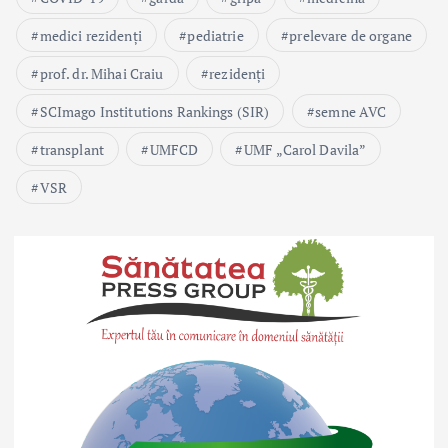
medici rezidenți
pediatrie
prelevare de organe
prof. dr. Mihai Craiu
rezidenți
SCImago Institutions Rankings (SIR)
semne AVC
transplant
UMFCD
UMF „Carol Davila”
VSR