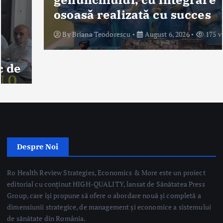
osoasă realizată cu succes
By
Briana Teodorescu
August 6, 2026
175 views
Despre Noi
Ro Health Review Strategies, Economics & More este un proiect
editorial cu conținut HIGH-QUALITY, lansat de Sănătatea Press
Group, care își propune să ofere o abordare nouă și completă a
dimensiunii strategice, de management și economice a sistemului
de sănătate din România.
Sănătatea Press Group