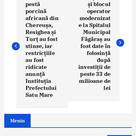
o
pestă
și blocul
porcină
operator
s
africană din
modernizat
t
Chereușa,
e la Spitalul
Resighea și
Municipal
n
Turț au fost
Făgăraș au
stinse, iar
fost date în
a
restricțiile
folosință
au fost
după
v
ridicate
investiții de
i
anunță
peste 33 de
Instituția
milioane de
g
Prefectului
lei
Satu Mare
a
t
Meniu
i