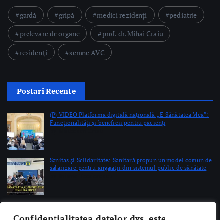
prelevare de organe
prof. dr. Mihai Craiu
rezidenți
semne AVC
Postari Recente
(P) VIDEO Platforma digitală naţională „E-Sănătatea Mea”:
Funcționalități și beneficii pentru pacienți
by Mateescu Cristi
Sanitas şi Solidaritatea Sanitară propun un model comun de
salarizare pentru angajaţii din sistemul public de sănătate
by Briana Teodorescu
Premieră medicală la Spitalul Orășenesc Mioveni:
Intervenţie de protezare unicompartimentală a
genunchiului, cu integrare osoasă realizată cu succes
by Briana Teodorescu
Confidențialitatea datelor dvs. este