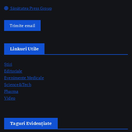
Trimite email
Linkuri Utile
Știri
Editoriale
Evenimente Medicale
Science&Tech
Pharma
Video
Taguri Evidențiate
gardă
gripă
medici rezidenți
pediatrie