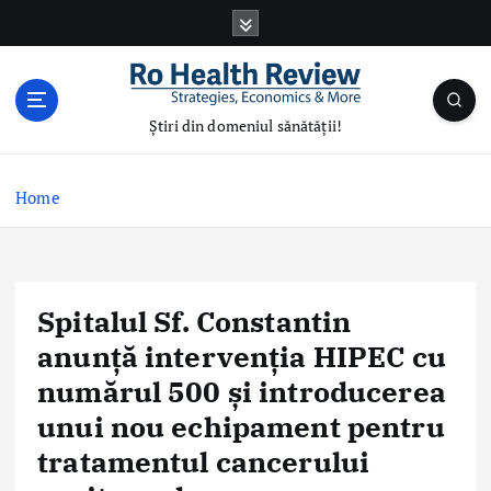
S
k
i
p
t
Știri din domeniul sănătății!
o
c
o
Home
n
t
e
n
Spitalul Sf. Constantin
t
anunță intervenția HIPEC cu
numărul 500 și introducerea
unui nou echipament pentru
tratamentul cancerului