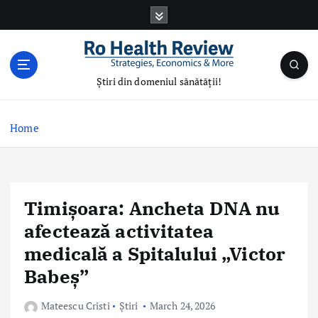
S
k
i
p
t
Știri din domeniul sănătății!
o
c
o
Home
n
t
e
n
Timișoara: Ancheta DNA nu
t
afectează activitatea
medicală a Spitalului „Victor
Babeș”
Mateescu Cristi
Știri
March 24, 2026