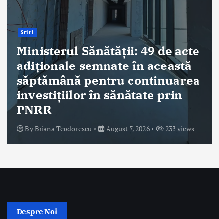
în ultimele 48
By
Briana Teodorescu
nătății: 49 de acte
mnate în această
ntru continuarea
în sănătate prin
August 7, 2026
233 views
Despre Noi
Ro Health Review Strategies, Economics & More este un proiect