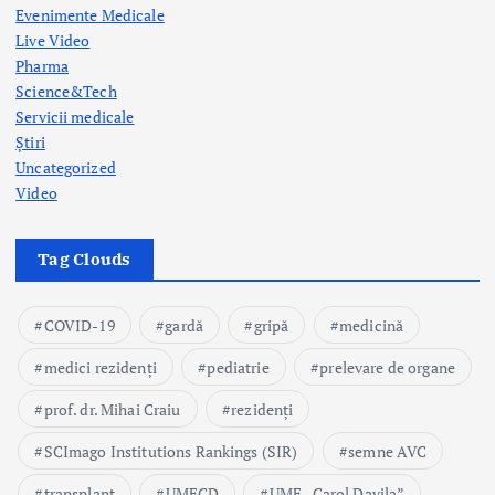
Evenimente Medicale
Live Video
Pharma
Science&Tech
Servicii medicale
Știri
Uncategorized
Video
Tag Clouds
COVID-19
gardă
gripă
medicină
medici rezidenți
pediatrie
prelevare de organe
prof. dr. Mihai Craiu
rezidenți
SCImago Institutions Rankings (SIR)
semne AVC
transplant
UMFCD
UMF „Carol Davila”