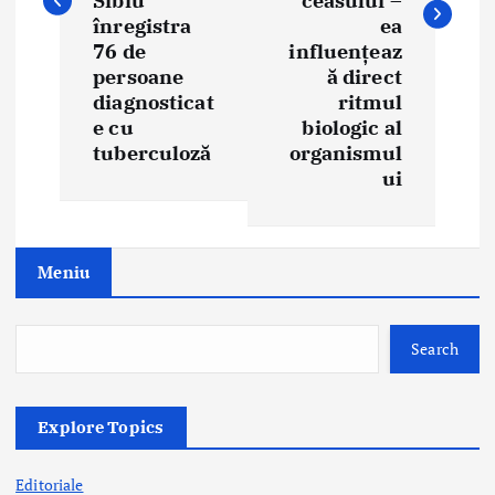
n
Sibiu
ceasului –
înregistra
ea
a
76 de
influențeaz
persoane
ă direct
v
diagnosticat
ritmul
i
e cu
biologic al
tuberculoză
organismul
g
ui
a
t
Meniu
i
o
Search
n
Explore Topics
Editoriale