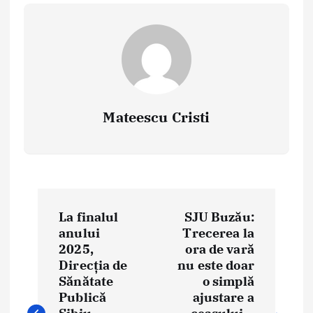
Mateescu Cristi
P
La finalul
SJU Buzău:
o
anului
Trecerea la
2025,
ora de vară
s
Direcția de
nu este doar
t
Sănătate
o simplă
Publică
ajustare a