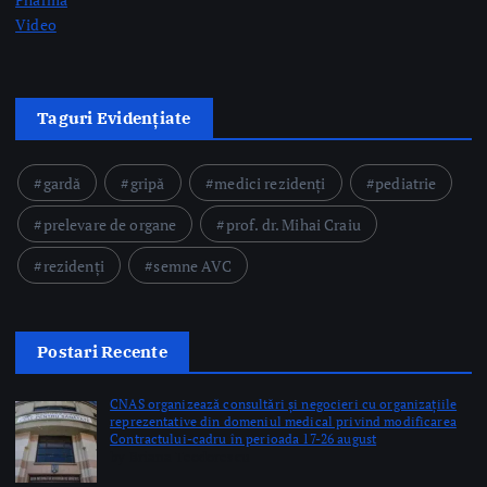
Taguri Evidențiate
gardă
gripă
medici rezidenți
pediatrie
prelevare de organe
prof. dr. Mihai Craiu
rezidenți
semne AVC
Postari Recente
CNAS organizează consultări și negocieri cu organizațiile
reprezentative din domeniul medical privind modificarea
Contractului-cadru în perioada 17-26 august
by Briana Teodorescu
Ministerul Sănătății: 49 de acte adiționale semnate în
această săptămână pentru continuarea investițiilor în