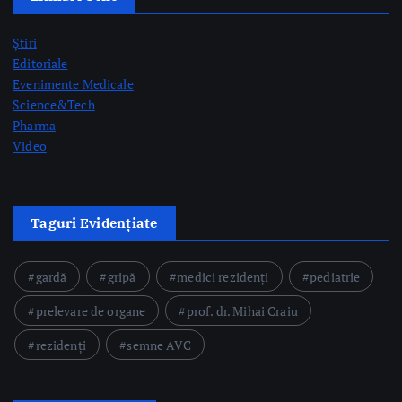
Editoriale
Evenimente Medicale
Science&Tech
Pharma
Video
Taguri Evidențiate
gardă
gripă
medici rezidenți
pediatrie
prelevare de organe
prof. dr. Mihai Craiu
rezidenți
semne AVC
Postari Recente