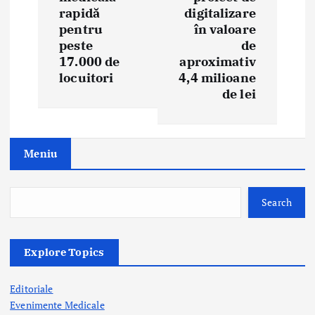
rapidă
digitalizare
v
pentru
în valoare
i
peste
de
17.000 de
aproximativ
g
locuitori
4,4 milioane
de lei
a
t
Meniu
i
o
Search
n
Explore Topics
Editoriale
Evenimente Medicale