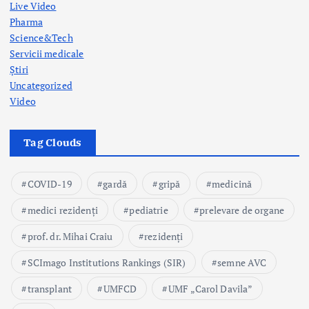
Live Video
Pharma
Science&Tech
Servicii medicale
Știri
Uncategorized
Video
Tag Clouds
COVID-19
gardă
gripă
medicină
medici rezidenți
pediatrie
prelevare de organe
prof. dr. Mihai Craiu
rezidenți
SCImago Institutions Rankings (SIR)
semne AVC
transplant
UMFCD
UMF „Carol Davila”