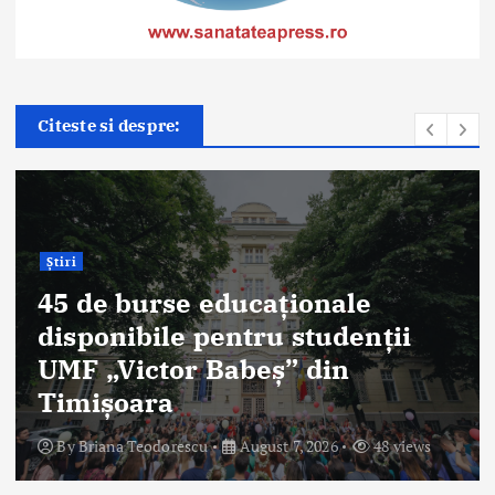
Citeste si despre:
Știri
DSP: Două puncte din Curtea
de Argeş au avut depăşiri ale
nivelului de clor din apă
By
Briana Teodorescu
August 7, 2026
35 views