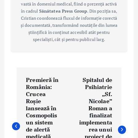
vastă în domeniul medical, fiind o prezență activă
în cadrul
Sănătatea Press Group
. Din poziția sa,
Cristian coordonează fluxul de informație corectă
și documentată, transformând noutățile din lumea
științifică în conținut accesibil atât pentru
specialiști, cât și pentru publicul larg.
P
Premieră în
Spitalul de
o
România:
Psihiatrie
Crucea
„Sf.
s
Roșie
Nicolae”
t
lansează în
Roman a
Cosmopolis
finalizat
n
un sistem
implementa
de alertă
rea unui
a
medicală
proiect de