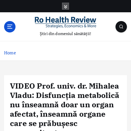
S
k
i
p
t
Știri din domeniul sănătății!
o
c
o
Home
n
t
e
n
VIDEO Prof. univ. dr. Mihalea
t
Vladu: Disfuncția metabolică
nu înseamnă doar un organ
afectat, înseamnă organe
care se prăbușesc