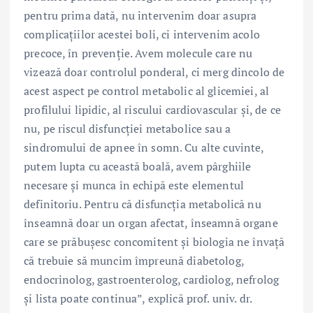
pentru prima dată, nu intervenim doar asupra
complicațiilor acestei boli, ci intervenim acolo
precoce, în prevenție. Avem molecule care nu
vizează doar controlul ponderal, ci merg dincolo de
acest aspect pe control metabolic al glicemiei, al
profilului lipidic, al riscului cardiovascular și, de ce
nu, pe riscul disfuncției metabolice sau a
sindromului de apnee în somn. Cu alte cuvinte,
putem lupta cu această boală, avem pârghiile
necesare și munca în echipă este elementul
definitoriu. Pentru că disfuncția metabolică nu
înseamnă doar un organ afectat, înseamnă organe
care se prăbușesc concomitent și biologia ne învață
că trebuie să muncim împreună diabetolog,
endocrinolog, gastroenterolog, cardiolog, nefrolog
și lista poate continua”, explică prof. univ. dr.