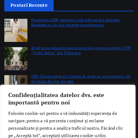
Președinta CMR, mesaj privind reforma din sănătate:
Sănătatea nu își mai permite compromisuri
by Briana Teodorescu
45 de burse educaționale disponibile pentru studenții UMF
„Victor Babeș” din Timișoara
by Briana Teodorescu
DSP: Două puncte din Curtea de Argeş au avut depăşiri ale
nivelului de clor din apă
by Briana Teodorescu
Confidențialitatea datelor dvs. este
importantă pentru noi
Copyright © 2026 Ro Health Review | Powered by
Sănătatea Press
Folosim cookie-uri pentru a vă îmbunătăți experiența de
Group
navigare, pentru a vă prezenta conținut și reclame
personalizate și pentru a analiza traficul nostru. Făcând clic
pe „Acceptă tot”, acceptați utilizarea cookie-urilor.