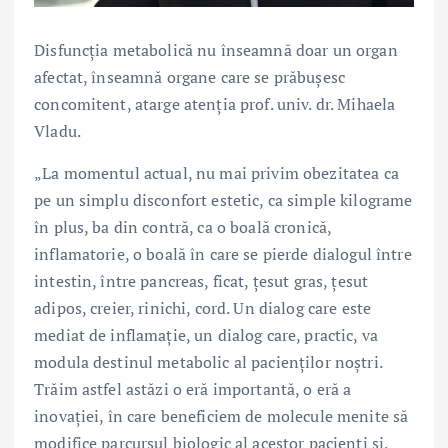
Disfuncția metabolică nu înseamnă doar un organ
afectat, înseamnă organe care se prăbușesc
concomitent, atarge atenția prof. univ. dr. Mihaela
Vladu.
„La momentul actual, nu mai privim obezitatea ca
pe un simplu disconfort estetic, ca simple kilograme
în plus, ba din contră, ca o boală cronică,
inflamatorie, o boală în care se pierde dialogul între
intestin, între pancreas, ficat, țesut gras, țesut
adipos, creier, rinichi, cord. Un dialog care este
mediat de inflamație, un dialog care, practic, va
modula destinul metabolic al pacienților noștri.
Trăim astfel astăzi o eră importantă, o eră a
inovației, în care beneficiem de molecule menite să
modifice parcursul biologic al acestor pacienți și,