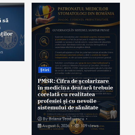
 să
ă
ților
ws
Știri
PMSR: Cifra de școlarizare
în medicina dentară trebuie
corelată cu realitatea
profesiei și cu nevoile
sistemului de sănătate
By
Briana Teodorescu
August 5, 2026
109 views