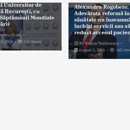
ul Universitar de
Alexandru Rogobete:
ă București, cu
Adevărata reformă în
 Săptămânii Mondiale
sănătate nu înseamnă
ării
închizi servicii sau s
reduci accesul pacien
eescu Cristi
5, 2026
152 views
By
Briana Teodorescu
August 5, 2026
162 vie