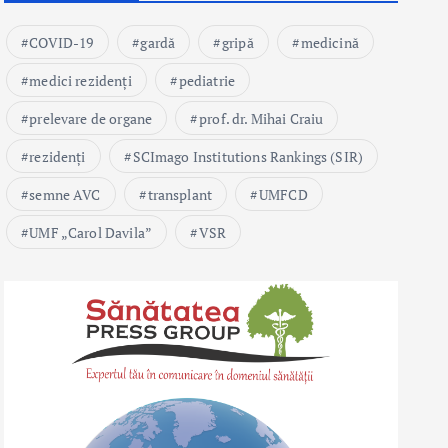
COVID-19
gardă
gripă
medicină
medici rezidenți
pediatrie
prelevare de organe
prof. dr. Mihai Craiu
rezidenți
SCImago Institutions Rankings (SIR)
semne AVC
transplant
UMFCD
UMF „Carol Davila”
VSR