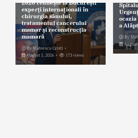
2026 reunește la București
Spital
i
experți internaționali în
Urgenț
chirurgia sânului,
o
ocazia
u
tratamentul cancerului
a Alăpt
n
mamar și reconstrucția
mamară
By
Mat
August 
By
Mateescu Cristi
August 5, 2026
173 views