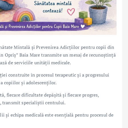
nătate Mintală și Prevenirea Adicțiilor pentru copii din
tin Opriș” Baia Mare transmite un mesaj de recunoștință
iază de serviciile unității medicale.
iei construite în procesul terapeutic și a progresului
a copiilor și adolescenților.
, fiecare dificultate depășită și fiecare progres,
, transmit specialiștii centrului.
lii și echipa medicală este esențială pentru procesul de