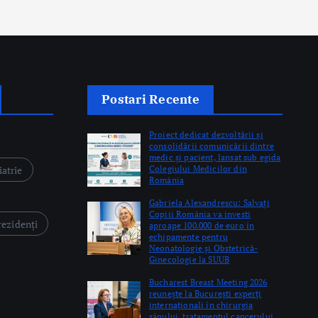
Postari Recente
Proiect dedicat dezvoltării și
consolidării comunicării dintre
medic și pacient, lansat sub egida
iatrie
Colegiului Medicilor din
România
by Mateescu Cristi
Gabriela Alexandrescu: Salvați
Copiii România va investi
rezidenți
aproape 100.000 de euro în
echipamente pentru
Neonatologie și Obstetrică-
Ginecologie la SUUB
by Briana Teodorescu
Bucharest Breast Meeting 2026
reunește la București experți
internaționali în chirurgia
sânului, tratamentul cancerului