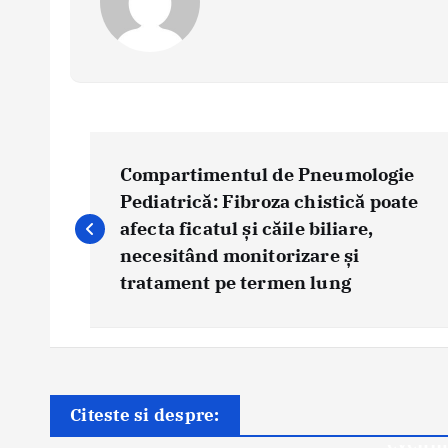
P
o
Compartimentul de Pneumologie
s
Pediatrică: Fibroza chistică poate
afecta ficatul și căile biliare,
t
necesitând monitorizare și
n
tratament pe termen lung
a
v
i
g
Știri
Știri
Evenimente Medicale
a
Citeste si despre:
„Primii
Bucharest Breast Meeting
t
evenim