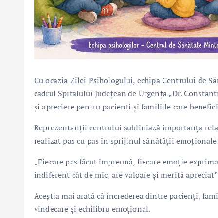
Cu ocazia Zilei Psihologului, echipa Centrului de Să
cadrul Spitalului Județean de Urgență „Dr. Constan
și apreciere pentru pacienți și familiile care benefic
Reprezentanții centrului subliniază importanța relaț
realizat pas cu pas în sprijinul sănătății emoționale 
„Fiecare pas făcut împreună, fiecare emoție exprimată
indiferent cât de mic, are valoare și merită apreciat”
Aceștia mai arată că încrederea dintre pacienți, fami
vindecare și echilibru emoțional.