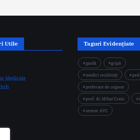
i Utile
Taguri Evidențiate
gardă
gripă
medici rezidenți
ped
e Medicale
Tech
prelevare de organe
prof. dr. Mihai Craiu
semne AVC