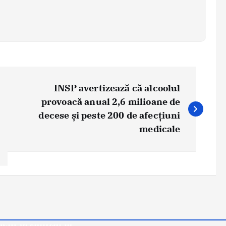
INSP avertizează că alcoolul
provoacă anual 2,6 milioane de
decese și peste 200 de afecțiuni
medicale
 pași în alăptare”,
Știri
ent organizat la