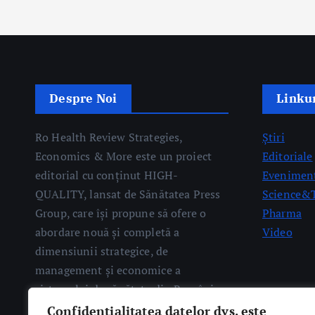
Despre Noi
Linkur
Ro Health Review Strategies,
Știri
Economics & More este un proiect
Editoriale
editorial cu conținut HIGH-
Eveniment
QUALITY, lansat de Sănătatea Press
Science&
Group, care își propune să ofere o
Pharma
abordare nouă și completă a
Video
dimensiunii strategice, de
management și economice a
sistemului de sănătate din România.
Confidențialitatea datelor dvs. este