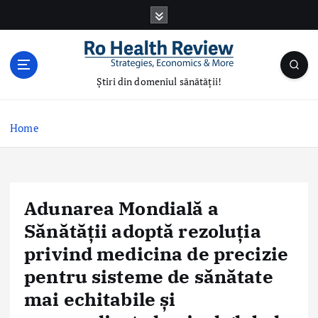
S
k
i
p
t
Știri din domeniul sănătății!
o
c
o
Home
n
t
e
n
Adunarea Mondială a
t
Sănătății adoptă rezoluția
privind medicina de precizie
pentru sisteme de sănătate
mai echitabile și