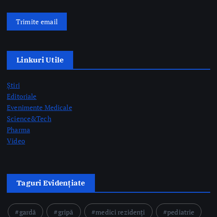
Știri
Editoriale
Evenimente Medicale
Science&Tech
Pharma
Video
Taguri Evidențiate
gardă
gripă
medici rezidenți
pediatrie
prelevare de organe
prof. dr. Mihai Craiu
rezidenți
semne AVC