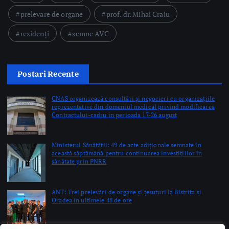
Postari Recente
CNAS organizează consultări și negocieri cu organizațiile
reprezentative din domeniul medical privind modificarea
Contractului-cadru în perioada 17-26 august
by Briana Teodorescu
Ministerul Sănătății: 49 de acte adiționale semnate în
această săptămână pentru continuarea investițiilor în
sănătate prin PNRR
by Briana Teodorescu
ANT: Trei prelevări de organe și țesuturi la Bistrița și
Oradea în ultimele 48 de ore
by Briana Teodorescu
Copyright © 2026 Ro Health Review | Powered by
Sănătatea Press
Group