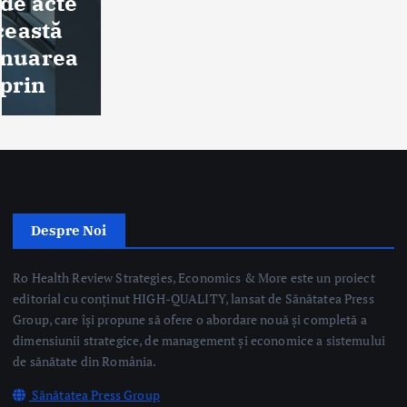
Despre Noi
Ro Health Review Strategies, Economics & More este un proiect
editorial cu conținut HIGH-QUALITY, lansat de Sănătatea Press
Group, care își propune să ofere o abordare nouă și completă a
dimensiunii strategice, de management și economice a sistemului
de sănătate din România.
Sănătatea Press Group
Trimite email
Linkuri Utile