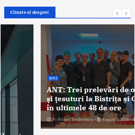
Citeste si despre:
Știri
ANT: Trei prelevări de organe
și țesuturi la Bistrița și Oradea
în ultimele 48 de ore
By
Briana Teodorescu
August 7, 2026
320 views