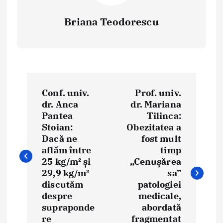
Briana Teodorescu
P
Conf. univ.
Prof. univ.
o
dr. Anca
dr. Mariana
Pantea
Tilinca:
s
Stoian:
Obezitatea a
t
Dacă ne
fost mult
aflăm între
timp
n
25 kg/m² și
„Cenușărea
29,9 kg/m²
sa”
a
discutăm
patologiei
despre
medicale,
v
supraponde
abordată
i
re
fragmentat