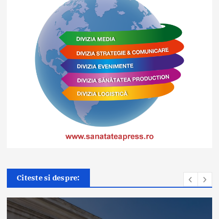
Citeste si despre:
Știri
SJU Bacău finalizează o