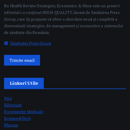
Sănătatea Press Group
Trimite email
Linkuri Utile
Știri
Editoriale
Evenimente Medicale
Science&Tech
Pharma
Video
Taguri Evidențiate