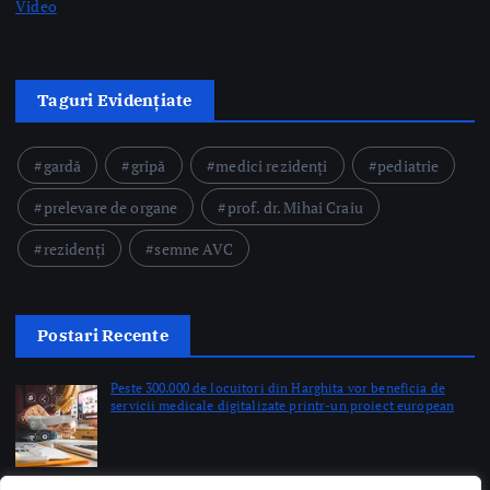
gardă
gripă
medici rezidenți
pediatrie
prelevare de organe
prof. dr. Mihai Craiu
rezidenți
semne AVC
Postari Recente
Peste 300.000 de locuitori din Harghita vor beneficia de
servicii medicale digitalizate printr-un proiect european
by Briana Teodorescu
O nouă secție de îngrijiri paliative va fi construită la Galați,
la Maternitatea „Buna Vestire”
by Briana Teodorescu
SJU Bacău finalizează o investiție de peste cinci milioane de
lei pentru digitalizarea instituției
by Briana Teodorescu