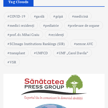
Tag Clouds
COVID-19
gardă
gripă
medicină
medici rezidenți
pediatrie
prelevare de organe
prof. dr. Mihai Craiu
rezidenți
SCImago Institutions Rankings (SIR)
semne AVC
transplant
UMFCD
UMF „Carol Davila”
VSR