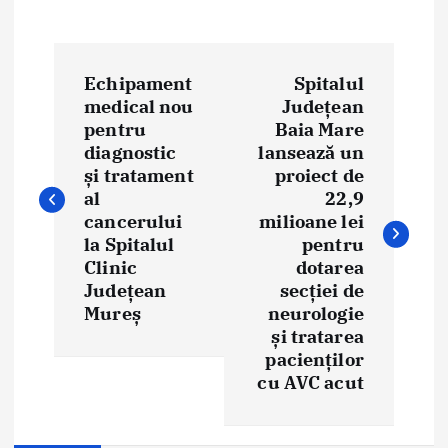
P
Echipament
Spitalul
o
medical nou
Județean
pentru
Baia Mare
s
diagnostic
lansează un
t
și tratament
proiect de
al
22,9
n
cancerului
milioane lei
la Spitalul
pentru
a
Clinic
dotarea
Județean
secției de
v
Mureș
neurologie
i
și tratarea
pacienților
g
cu AVC acut
a