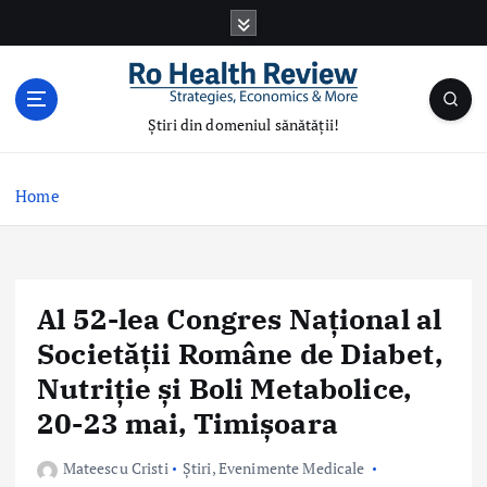
S
k
i
p
t
Știri din domeniul sănătății!
o
c
o
Home
n
t
e
n
Al 52-lea Congres Național al
t
Societății Române de Diabet,
Nutriție și Boli Metabolice,
20-23 mai, Timișoara
Mateescu Cristi
Știri
,
Evenimente Medicale