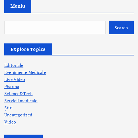
t
Meniu
i
o
Search
n
Explore Topics
Editoriale
Evenimente Medicale
Live Video
Pharma
Science&Tech
Servicii medicale
Știri
Uncategorized
Video