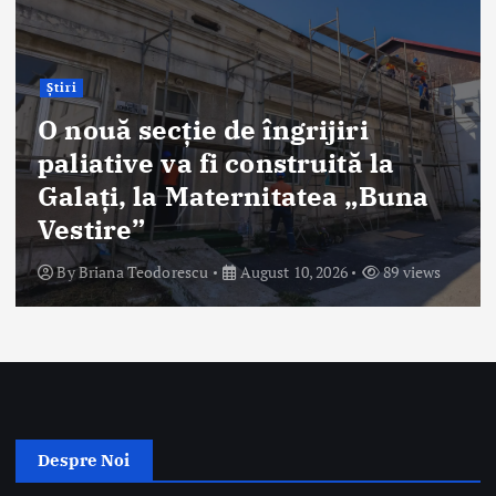
investiție de peste cinci
milioane de lei pentru
digitalizarea instituției
By
Briana Teodorescu
August 10, 2026
109 views
Despre Noi
Ro Health Review Strategies, Economics & More este un proiect
editorial cu conținut HIGH-QUALITY, lansat de Sănătatea Press
Group, care își propune să ofere o abordare nouă și completă a
dimensiunii strategice, de management și economice a sistemului
de sănătate din România.