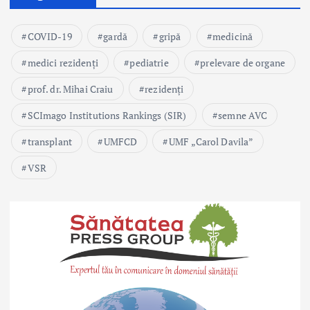
COVID-19
gardă
gripă
medicină
medici rezidenți
pediatrie
prelevare de organe
prof. dr. Mihai Craiu
rezidenți
SCImago Institutions Rankings (SIR)
semne AVC
transplant
UMFCD
UMF „Carol Davila”
VSR