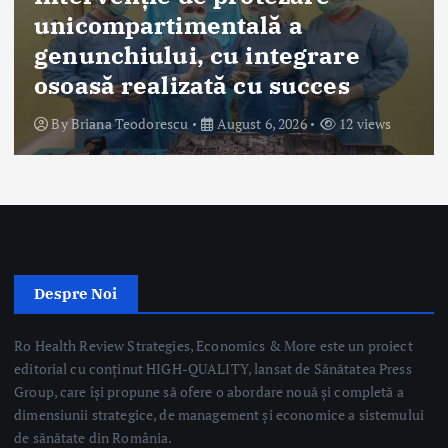
Știri
Prof. univ. dr. Valeriu
Gheorghiţă, despre ezitarea
faţă de vaccinare: Problema nu
este lipsa informației, ci lipsa
încrederii
By
Briana Teodorescu
August 6, 2026
47 views