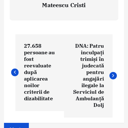
Mateescu Cristi
P
27.658
DNA: Patru
o
persoane au
inculpați
fost
trimiși în
s
reevaluate
judecată
t
după
pentru
aplicarea
angajări
n
noilor
ilegale la
criterii de
Serviciul de
a
dizabilitate
Ambulanță
Dolj
v
i