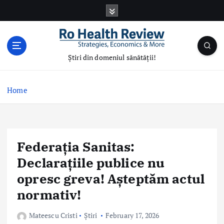
S
k
i
p
t
Știri din domeniul sănătății!
o
c
o
Home
n
t
e
n
Federația Sanitas:
t
Declarațiile publice nu
opresc greva! Așteptăm actul
normativ!
Mateescu Cristi
Știri
February 17, 2026