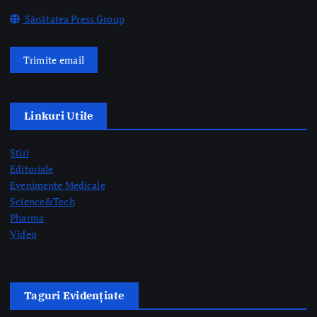
Despre Noi
Ro Health Review Strategies, Economics & More este un proiect
editorial cu conținut HIGH-QUALITY, lansat de Sănătatea Press
Group, care își propune să ofere o abordare nouă și completă a
dimensiunii strategice, de management și economice a sistemului
de sănătate din România.
Sănătatea Press Group
Trimite email
Linkuri Utile
Știri
Editoriale
Evenimente Medicale