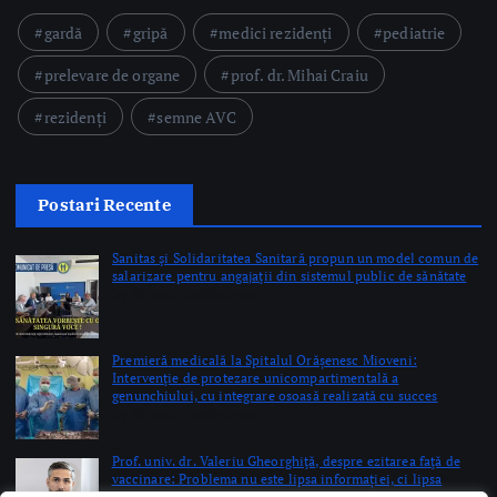
Science&Tech
Pharma
Video
Taguri Evidențiate
gardă
gripă
medici rezidenți
pediatrie
prelevare de organe
prof. dr. Mihai Craiu
rezidenți
semne AVC
Postari Recente
Sanitas şi Solidaritatea Sanitară propun un model comun de
salarizare pentru angajaţii din sistemul public de sănătate