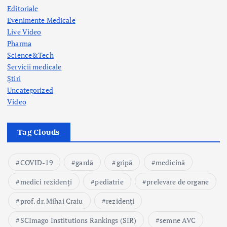
Editoriale
Evenimente Medicale
Live Video
Pharma
Science&Tech
Servicii medicale
Știri
Uncategorized
Video
Tag Clouds
COVID-19
gardă
gripă
medicină
medici rezidenți
pediatrie
prelevare de organe
prof. dr. Mihai Craiu
rezidenți
SCImago Institutions Rankings (SIR)
semne AVC