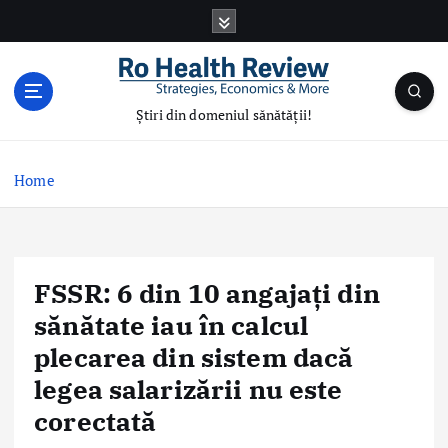
S
k
i
p
t
Știri din domeniul sănătății!
o
c
o
Home
n
t
e
n
FSSR: 6 din 10 angajați din
t
sănătate iau în calcul
plecarea din sistem dacă
legea salarizării nu este
corectată