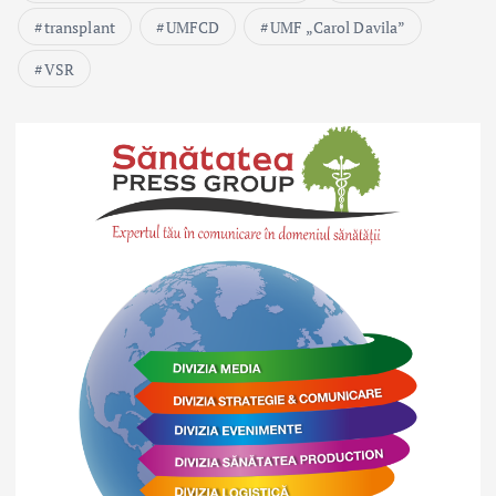
transplant
UMFCD
UMF „Carol Davila”
VSR