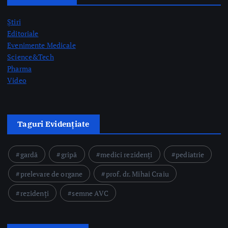
Știri
Editoriale
Evenimente Medicale
Science&Tech
Pharma
Video
Taguri Evidențiate
gardă
gripă
medici rezidenți
pediatrie
prelevare de organe
prof. dr. Mihai Craiu
rezidenți
semne AVC