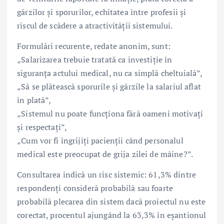
gărzilor și sporurilor, echitatea între profesii și
riscul de scădere a atractivității sistemului.
Formulări recurente, redate anonim, sunt:
„Salarizarea trebuie tratată ca investiție în
siguranța actului medical, nu ca simplă cheltuială”,
„Să se plătească sporurile și gărzile la salariul aflat
în plată”,
„Sistemul nu poate funcționa fără oameni motivați
și respectați”,
„Cum vor fi îngrijiți pacienții când personalul
medical este preocupat de grija zilei de mâine?”.
Consultarea indică un risc sistemic: 61,3% dintre
respondenți consideră probabilă sau foarte
probabilă plecarea din sistem dacă proiectul nu este
corectat, procentul ajungând la 63,3% în eșantionul