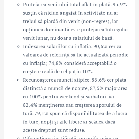
Protejarea venitului total aflat în plată. 93,9%
susțin că niciun angajat în activitate nu ar
trebui să piardă din venit (non-regres), iar
opțiunea dominantă este protejarea întregului
venit lunar, nu doar a salariului de bază.
Indexarea salariilor cu inflația. 90,6% cer ca
valoarea de referință să fie actualizată periodic
cu inflația; 74,8% consideră acceptabilă o
creștere reală de cel puțin 10%.
Recunoașterea muncii atipice. 88,6% cer plata
distinctă a muncii de noapte, 87,5% majorarea
cu 100% pentru weekend și sărbători, iar
82,4% menținerea sau creșterea sporului de
tură. 79,1% spun că disponibilitatea de a lucra
în ture, nopți și zile libere ar scădea dacă
aceste drepturi sunt reduse.
Diferențierea justificată, nu uniformizarea.