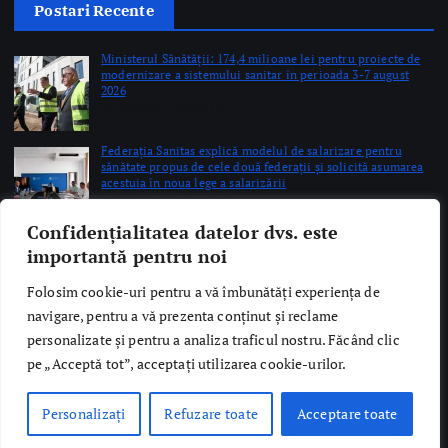
Postari Recente
Ministerul Sănătății: 174,4 milioane lei pentru proiecte de
modernizare a sistemului sanitar în perioada 3-7 august
2026
by Briana Teodorescu
Federația Sanitas explică modelul de salarizare pentru
sănătate propus de cele două federații și solicită asumarea
acestuia în noua lege a salarizării
by Briana Teodorescu
Confidențialitatea datelor dvs. este
DSU: 200 de tineri, instruiți în acordarea primului ajutor
importantă pentru noi
prin Programul Oficial de Internship al Guvernului
României
by Briana Teodorescu
Folosim cookie-uri pentru a vă îmbunătăți experiența de
navigare, pentru a vă prezenta conținut și reclame
personalizate și pentru a analiza traficul nostru. Făcând clic
pe „Acceptă tot”, acceptați utilizarea cookie-urilor.
Copyright © 2026 Ro Health Review | Powered by
Sănătatea Press
Personalizați
Refuzare toate
Acceptare toate
Group