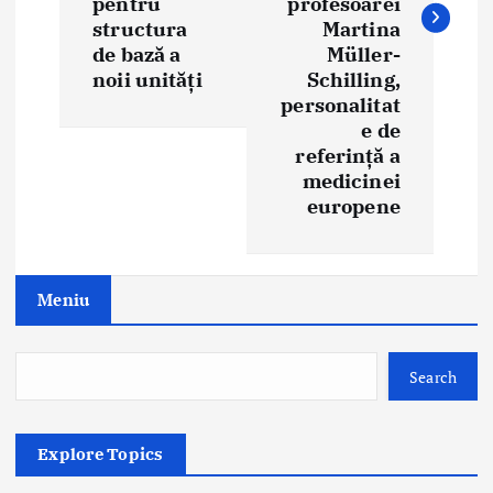
pentru
profesoarei
a
structura
Martina
de bază a
Müller-
v
noii unități
Schilling,
i
personalitat
e de
g
referință a
medicinei
a
europene
t
i
Meniu
o
n
Search
Explore Topics