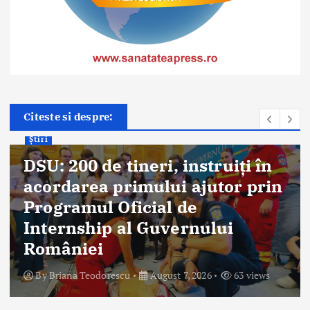
Citeste si despre:
Știri
DSU: 200 de tineri, instruiți în
acordarea primului ajutor prin
Programul Oficial de
Internship al Guvernului
României
By
Briana Teodorescu
August 7, 2026
63 views