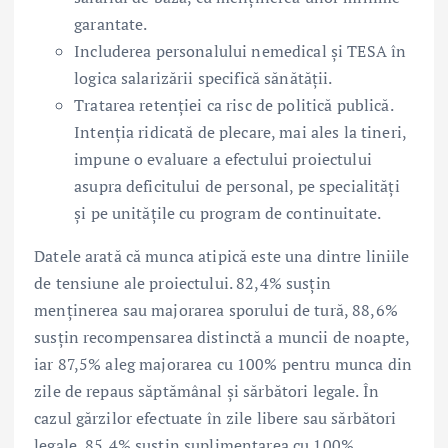
garantate.
Includerea personalului nemedical și TESA în
logica salarizării specifică sănătății.
Tratarea retenției ca risc de politică publică.
Intenția ridicată de plecare, mai ales la tineri,
impune o evaluare a efectului proiectului
asupra deficitului de personal, pe specialități
și pe unitățile cu program de continuitate.
Datele arată că munca atipică este una dintre liniile
de tensiune ale proiectului. 82,4% susțin
menținerea sau majorarea sporului de tură, 88,6%
susțin recompensarea distinctă a muncii de noapte,
iar 87,5% aleg majorarea cu 100% pentru munca din
zile de repaus săptămânal și sărbători legale. În
cazul gărzilor efectuate în zile libere sau sărbători
legale, 85,4% susțin suplimentarea cu 100%.