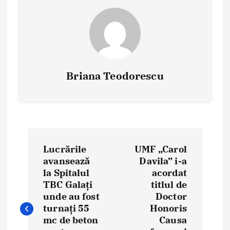
Briana Teodorescu
P
Lucrările
UMF „Carol
o
avansează
Davila” i-a
la Spitalul
acordat
s
TBC Galați
titlul de
t
unde au fost
Doctor
turnați 55
Honoris
n
mc de beton
Causa