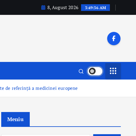
8, August 2026
3:49:37 AM
ate de referință a medicinei europene
Meniu