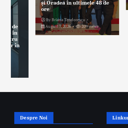
August 
și Oradea în ultimele 48 de
ore
By
Briana Teodorescu
August 7, 2026
209 views
Despre Noi
Linkur