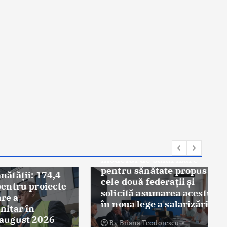
Știri
Federația Sanitas explică
modelul de salarizare
pentru sănătate propus de
 174,4
cele două federații și
roiecte
solicită asumarea acestuia
în noua lege a salarizării
2026
By
Briana Teodorescu