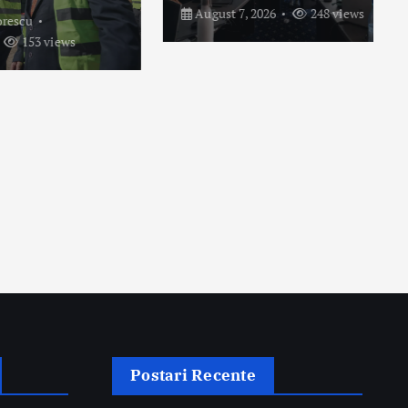
August 7, 2026
248 views
ws
Postari Recente