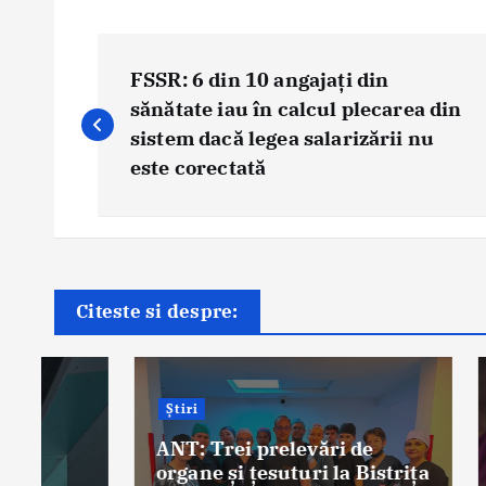
P
o
FSSR: 6 din 10 angajați din
s
sănătate iau în calcul plecarea din
sistem dacă legea salarizării nu
t
este corectată
n
a
v
i
Știri
g
Citeste si despre:
ASSMB 
a
în proi
t
pentru
premat
i
Știri
matern
o
ANT: Trei prelevări de
By
Bri
n
organe și țesuturi la Bistrița