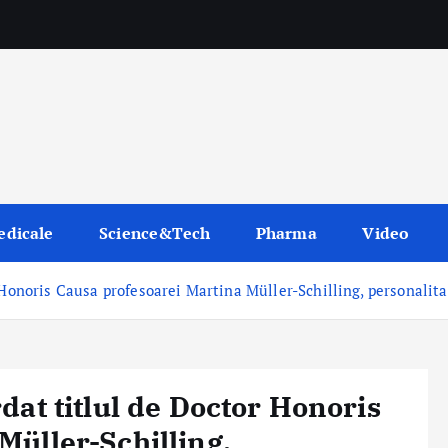
edicale
Science&Tech
Pharma
Video
 Honoris Causa profesoarei Martina Müller-Schilling, personalit
dat titlul de Doctor Honoris
Müller-Schilling,