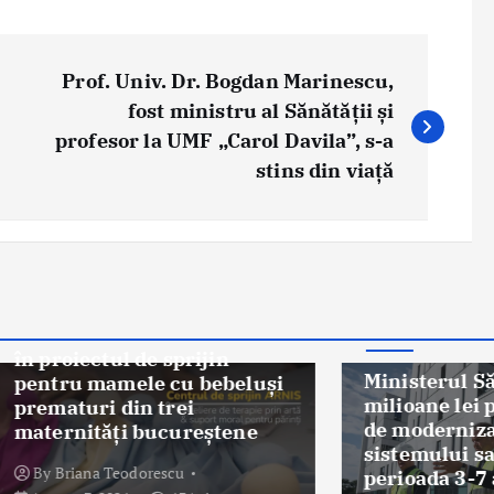
Prof. Univ. Dr. Bogdan Marinescu,
fost ministru al Sănătății și
profesor la UMF „Carol Davila”, s-a
stins din viață
s-a alăturat ARNIS
Știri
ectul de sprijin
Ministerul Sănătății:
 mamele cu bebeluși
milioane lei pentru p
uri din trei
de modernizare a
ități bucureștene
sistemului sanitar în
ana Teodorescu
perioada 3-7 august 