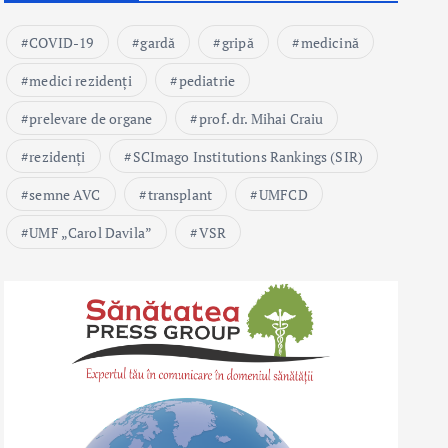
COVID-19
gardă
gripă
medicină
medici rezidenți
pediatrie
prelevare de organe
prof. dr. Mihai Craiu
rezidenți
SCImago Institutions Rankings (SIR)
semne AVC
transplant
UMFCD
UMF „Carol Davila”
VSR