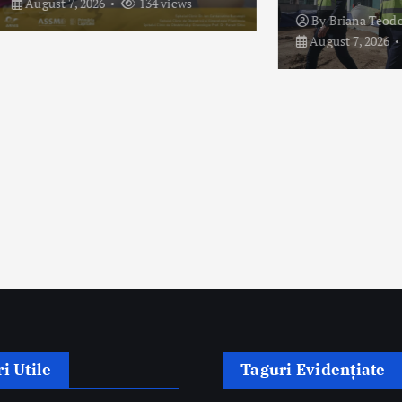
7, 2026
134 views
By
Briana Teodorescu
August 7, 2026
153 vie
i Utile
Taguri Evidențiate