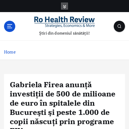
S
k
i
p
t
Știri din domeniul sănătății!
o
c
o
Home
n
t
e
n
Gabriela Firea anunță
t
investiții de 500 de milioane
de euro în spitalele din
Bucureşti şi peste 1.000 de
copii născuţi prin programe