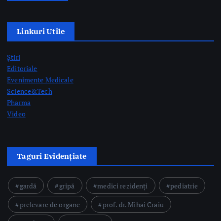
Video
Taguri Evidențiate
gardă
gripă
medici rezidenți
pediatrie
prelevare de organe
prof. dr. Mihai Craiu
rezidenți
semne AVC
Postari Recente
CNAS organizează consultări și negocieri cu organizațiile
reprezentative din domeniul medical privind modificarea
Contractului-cadru în perioada 17-26 august
by Briana Teodorescu