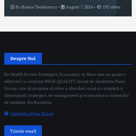
Ro Health Review Strategies, Economics & More este un proiect
editorial cu conținut HIGH-QUALITY, lansat de Sănătatea Press
Group, care își propune să ofere o abordare nouă și completă a
dimensiunii strategice, de management și economice a sistemului
de sănătate din România.
Sănătatea Press Group
Trimite email
Linkuri Utile
Știri
Editoriale
Evenimente Medicale
Science&Tech
Pharma