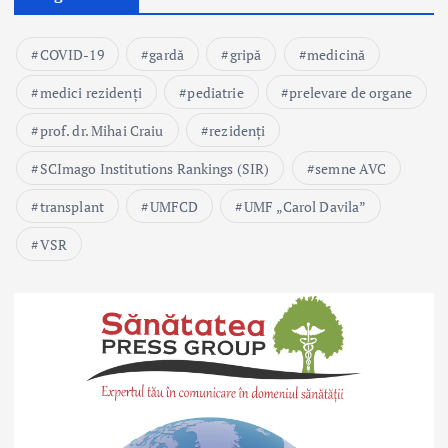
COVID-19
gardă
gripă
medicină
medici rezidenți
pediatrie
prelevare de organe
prof. dr. Mihai Craiu
rezidenți
SCImago Institutions Rankings (SIR)
semne AVC
transplant
UMFCD
UMF „Carol Davila”
VSR