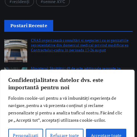
Ministerul Sănătății: 49 de acte adiționale semnate în
această săptămână pentru continuarea investițiilor în
sănătate prin PNRR
by Briana Teodorescu
ANT: Trei prelevări de organe și țesuturi la Bistrița și
Oradea în ultimele 48 de ore
by Briana Teodorescu
Confidențialitatea datelor dvs. este
Copyright © 2026 Ro Health Review | Powered by
Sănătatea Press
importantă pentru noi
Group
Folosim cookie-uri pentru a vă îmbunătăți experiența de
navigare, pentru a vă prezenta conținut și reclame
personalizate și pentru a analiza traficul nostru. Făcând clic
pe „Acceptă tot”, acceptați utilizarea cookie-urilor.
Personalizați
Refuzare toate
Acceptare toate