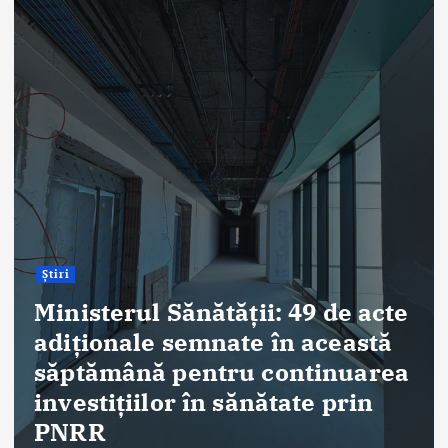
Știri
ANT: Trei prelevări de organe
și țesuturi la Bistrița și Oradea
în ultimele 48 de ore
By
Briana Teodorescu
August 7, 2026
293 views
Despre Noi