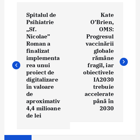
P
Spitalul de
Kate
o
Psihiatrie
O’Brien,
„Sf.
OMS:
s
Nicolae”
Progresul
t
Roman a
vaccinării
finalizat
globale
n
implementa
rămâne
rea unui
fragil, iar
a
proiect de
obiectivele
digitalizare
IA2030
v
în valoare
trebuie
i
de
accelerate
aproximativ
până în
g
4,4 milioane
2030
de lei
a
t