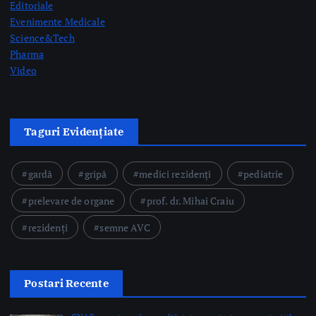
gardă
gripă
medici rezidenți
pediatrie
prelevare de organe
prof. dr. Mihai Craiu
rezidenți
semne AVC
Postari Recente
CNAS organizează consultări și negocieri cu organizațiile
reprezentative din domeniul medical privind modificarea
Contractului-cadru în perioada 17-26 august
by Briana Teodorescu
Ministerul Sănătății: 49 de acte adiționale semnate în
această săptămână pentru continuarea investițiilor în
sănătate prin PNRR
by Briana Teodorescu
ANT: Trei prelevări de organe și țesuturi la Bistrița și
Oradea în ultimele 48 de ore