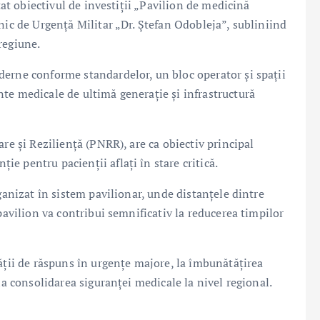
itat obiectivul de investiții „Pavilion de medicină
nic de Urgență Militar „Dr. Ștefan Odobleja”, subliniind
regiune.
erne conforme standardelor, un bloc operator și spații
te medicale de ultimă generație și infrastructură
re și Reziliență (PNRR), are ca obiectiv principal
 pentru pacienții aflați în stare critică.
ganizat în sistem pavilionar, unde distanțele dintre
pavilion va contribui semnificativ la reducerea timpilor
ății de răspuns în urgențe majore, la îmbunătățirea
la consolidarea siguranței medicale la nivel regional.