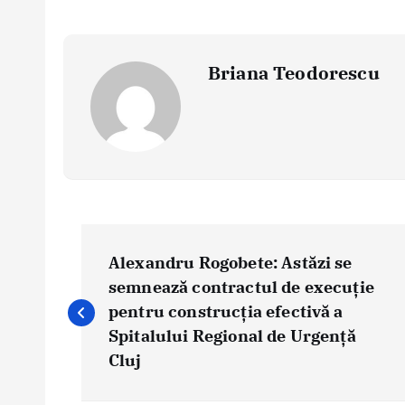
Briana Teodorescu
P
o
Alexandru Rogobete: Astăzi se
s
semnează contractul de execuție
pentru construcția efectivă a
t
Spitalului Regional de Urgență
n
Cluj
a
v