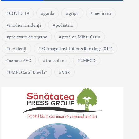
COVID-19
gardă
gripă
medicină
medici rezidenți
pediatrie
prelevare de organe
prof. dr. Mihai Craiu
rezidenți
SCImago Institutions Rankings (SIR)
semne AVC
transplant
UMFCD
UMF „Carol Davila”
VSR