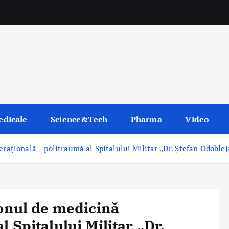
edicale
Science&Tech
Pharma
Video
rațională – politraumă al Spitalului Militar „Dr. Ștefan Odobleja
ionul de medicină
 Spitalului Militar „Dr.