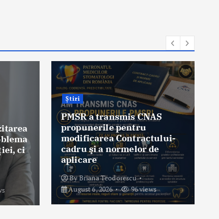
Știri
Colaborare
interdisciplinară pentru
realizarea unui transplant
AS
hepatic la Bucureşti
ului-
By
Briana Teodorescu
e
August 6, 2026
206 views
s