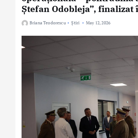
Ștefan Odobleja”, finalizat
Briana Teodorescu
Știri
May 12, 2026