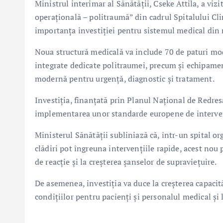
Ministrul interimar al Sănătății,
Cseke Attila
, a viz
operațională – politraumă” din cadrul Spitalului Cli
importanța investiției pentru sistemul medical din 
Noua structură medicală va include 70 de paturi mod
integrate dedicate politraumei, precum și echipamen
modernă pentru urgență, diagnostic și tratament.
Investiția, finanțată prin Planul Național de Redresa
implementarea unor standarde europene de intervenție
Ministerul Sănătății subliniază că, într-un spital or
clădiri pot îngreuna intervențiile rapide, acest nou 
de reacție și la creșterea șanselor de supraviețuire.
De asemenea, investiția va duce la creșterea capacit
condițiilor pentru pacienți și personalul medical și 