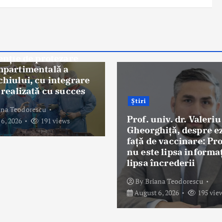
Știri
PMSR a transmis CN
niv. dr. Valeriu
propunerile pentru
hiţă, despre ezitarea
modificarea Contract
e vaccinare: Problema
cadru şi a normelor d
 lipsa informației, ci
aplicare
ncrederii
By
Briana Teodorescu
ana Teodorescu
August 6, 2026
96 view
6, 2026
195 views