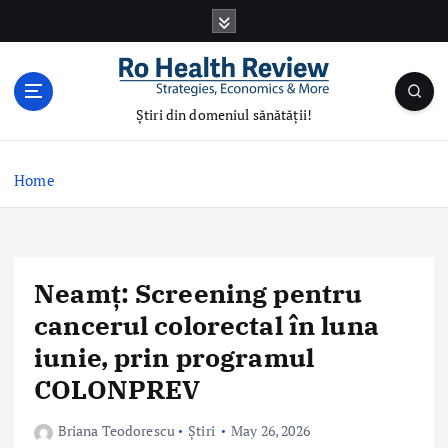
S
k
i
p
t
Știri din domeniul sănătății!
o
c
o
Home
n
t
e
n
Neamț: Screening pentru
t
cancerul colorectal în luna
iunie, prin programul
COLONPREV
Briana Teodorescu
Știri
May 26, 2026