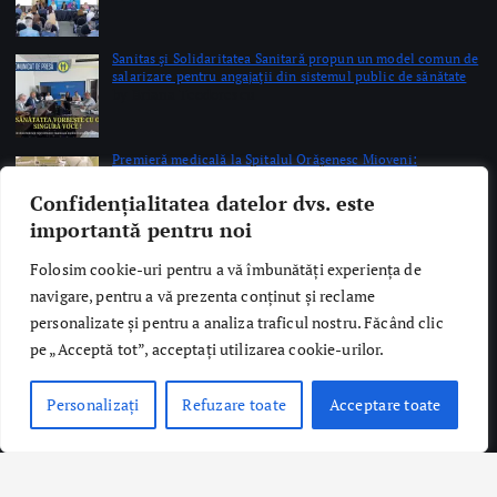
Sanitas şi Solidaritatea Sanitară propun un model comun de
salarizare pentru angajaţii din sistemul public de sănătate
by Briana Teodorescu
Premieră medicală la Spitalul Orășenesc Mioveni:
Intervenţie de protezare unicompartimentală a
genunchiului, cu integrare osoasă realizată cu succes
by Briana Teodorescu
Confidențialitatea datelor dvs. este
importantă pentru noi
Folosim cookie-uri pentru a vă îmbunătăți experiența de
navigare, pentru a vă prezenta conținut și reclame
Copyright © 2026 Ro Health Review | Powered by
Sănătatea Press
personalizate și pentru a analiza traficul nostru. Făcând clic
Group
pe „Acceptă tot”, acceptați utilizarea cookie-urilor.
Personalizați
Refuzare toate
Acceptare toate