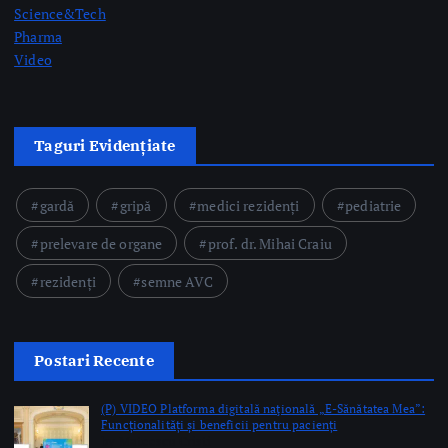
Video
Taguri Evidențiate
gardă
gripă
medici rezidenți
pediatrie
prelevare de organe
prof. dr. Mihai Craiu
rezidenți
semne AVC
Postari Recente
(P) VIDEO Platforma digitală naţională „E-Sănătatea Mea”:
Funcționalități și beneficii pentru pacienți
by Mateescu Cristi