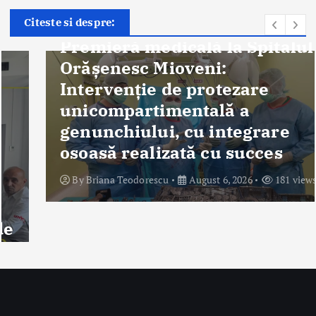
Știri
Citeste si despre:
Premieră medicală la Spitalul
Orășenesc Mioveni:
Intervenţie de protezare
unicompartimentală a
genunchiului, cu integrare
osoasă realizată cu succes
By
Briana Teodorescu
August 6, 2026
181 views
Despre Noi