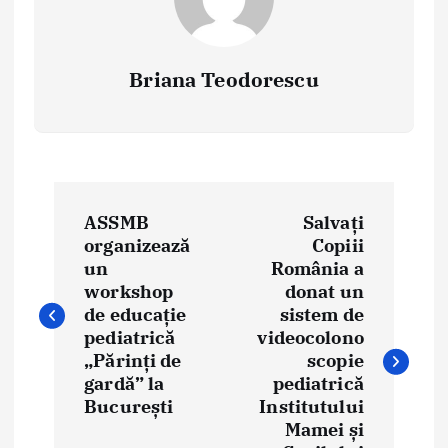
Briana Teodorescu
P
ASSMB
Salvați
o
organizează
Copiii
un
România a
s
workshop
donat un
t
de educație
sistem de
pediatrică
videocolono
n
„Părinți de
scopie
gardă” la
pediatrică
a
București
Institutului
Mamei și
v