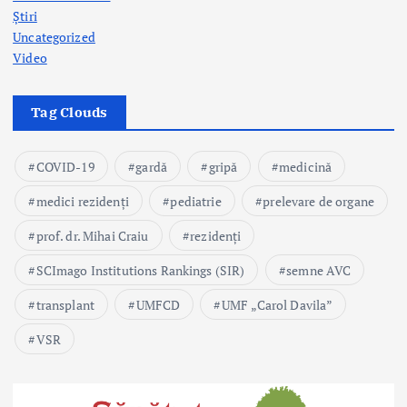
Știri
Uncategorized
Video
Tag Clouds
COVID-19
gardă
gripă
medicină
medici rezidenți
pediatrie
prelevare de organe
prof. dr. Mihai Craiu
rezidenți
SCImago Institutions Rankings (SIR)
semne AVC
transplant
UMFCD
UMF „Carol Davila”
VSR