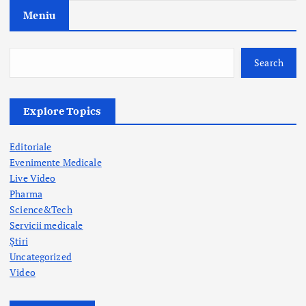
g
Meniu
a
Search
t
i
Explore Topics
o
Editoriale
n
Evenimente Medicale
Live Video
Pharma
Science&Tech
Servicii medicale
Știri
Uncategorized
Video