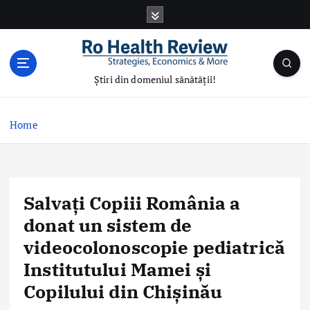
S
k
i
p
t
Știri din domeniul sănătății!
o
c
o
Home
n
t
e
n
Salvați Copiii România a
t
donat un sistem de
videocolonoscopie pediatrică
Institutului Mamei și
Copilului din Chișinău