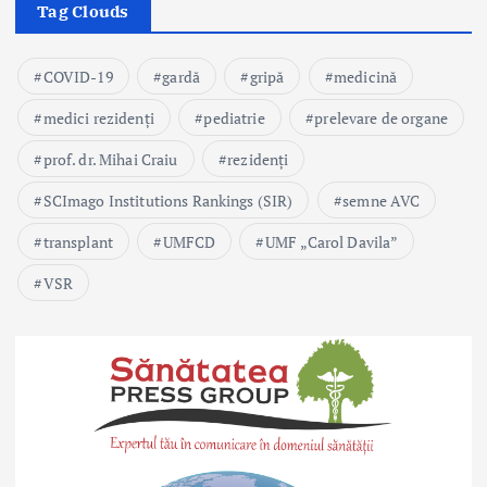
Tag Clouds
COVID-19
gardă
gripă
medicină
medici rezidenți
pediatrie
prelevare de organe
prof. dr. Mihai Craiu
rezidenți
SCImago Institutions Rankings (SIR)
semne AVC
transplant
UMFCD
UMF „Carol Davila”
VSR