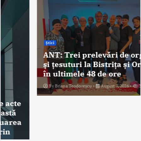
Știri
ANT: Trei prelevări de organe
și țesuturi la Bistrița și Oradea
în ultimele 48 de ore
By
Briana Teodorescu
August 7, 2026
328 views
Despre Noi