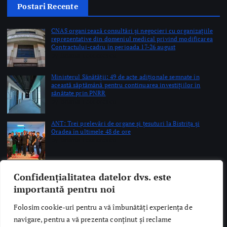
Ministerul Sănătății: 49 de acte adiționale semnate în
această săptămână pentru continuarea investițiilor în
sănătate prin PNRR
by Briana Teodorescu
ANT: Trei prelevări de organe și țesuturi la Bistrița și
Oradea în ultimele 48 de ore
by Briana Teodorescu
Copyright © 2026 Ro Health Review | Powered by
Sănătatea Press
Group
Confidențialitatea datelor dvs. este
importantă pentru noi
Folosim cookie-uri pentru a vă îmbunătăți experiența de
navigare, pentru a vă prezenta conținut și reclame