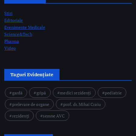
Pharma
Video
Taguri Evidențiate
gardă
gripă
medici rezidenți
pediatrie
prelevare de organe
prof. dr. Mihai Craiu
rezidenți
semne AVC
Postari Recente
CNAS organizează consultări și negocieri cu organizațiile
reprezentative din domeniul medical privind modificarea
Contractului-cadru în perioada 17-26 august
by Briana Teodorescu