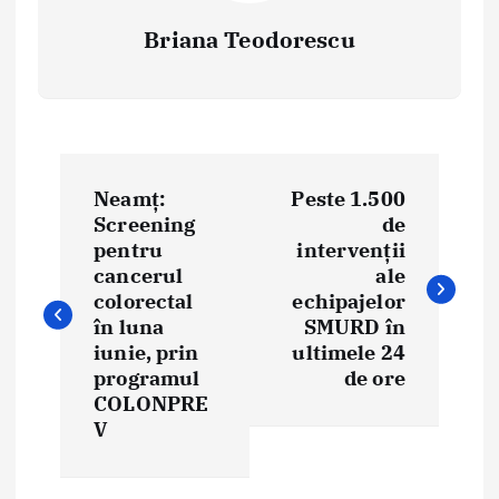
Briana Teodorescu
P
Neamț:
Peste 1.500
o
Screening
de
pentru
intervenții
s
cancerul
ale
t
colorectal
echipajelor
în luna
SMURD în
n
iunie, prin
ultimele 24
programul
de ore
a
COLONPRE
V
v
i