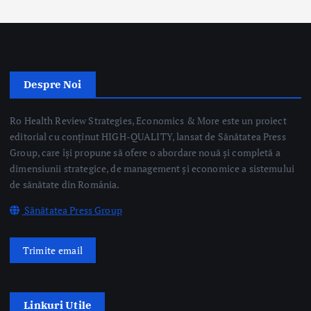
Ro Health Review Strategies, Economics & More este un proiect
editorial cu conținut HIGH-QUALITY, lansat de Sănătatea Press
Group, care își propune să ofere o abordare nouă și completă a
dimensiunii strategice, de management și economice a sistemului
de sănătate din România.
Sănătatea Press Group
Trimite email
Linkuri Utile
Știri
Editoriale
Evenimente Medicale
Science&Tech