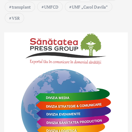
transplant
UMFCD
UMF „Carol Davila”
VSR