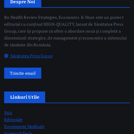
Trimite email
Linkuri Utile
Știri
Editoriale
Evenimente Medicale
Science&Tech
Pharma
Video
Taguri Evidențiate
gardă
gripă
medici rezidenți
pediatrie