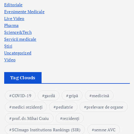
Editoriale
Evenimente Medicale
Live Video
Pharma
Science&Tech
Servicii medicale
Știri
Uncategorized
Video
Tag Clouds
COVID-19
gardă
gripă
medicină
medici rezidenți
pediatrie
prelevare de organe
prof. dr. Mihai Craiu
rezidenți
SCImago Institutions Rankings (SIR)
semne AVC