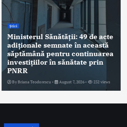
și țesuturi la Bistrița și Oradea
în ultimele 48 de ore
By
Briana Teodorescu
August 7, 2026
323 views
Despre Noi
Ro Health Review Strategies, Economics & More este un proiect
editorial cu conținut HIGH-QUALITY, lansat de Sănătatea Press
Group, care își propune să ofere o abordare nouă și completă a
dimensiunii strategice, de management și economice a sistemului
de sănătate din România.
Sănătatea Press Group