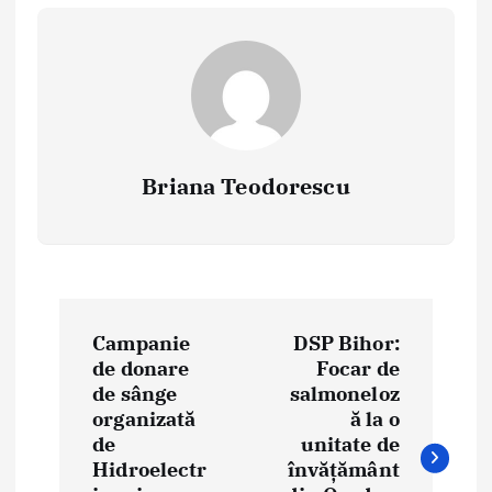
Briana Teodorescu
P
Campanie
DSP Bihor:
o
de donare
Focar de
de sânge
salmoneloz
s
organizată
ă la o
t
de
unitate de
Hidroelectr
învățământ