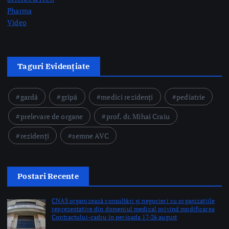
prelevare de organe
prof. dr. Mihai Craiu
rezidenți
semne AVC
Postari Recente
CNAS organizează consultări și negocieri cu organizațiile
reprezentative din domeniul medical privind modificarea
Contractului-cadru în perioada 17-26 august
by Briana Teodorescu
Ministerul Sănătății: 49 de acte adiționale semnate în
această săptămână pentru continuarea investițiilor în
sănătate prin PNRR
by Briana Teodorescu
ANT: Trei prelevări de organe și țesuturi la Bistrița și
Oradea în ultimele 48 de ore
by Briana Teodorescu