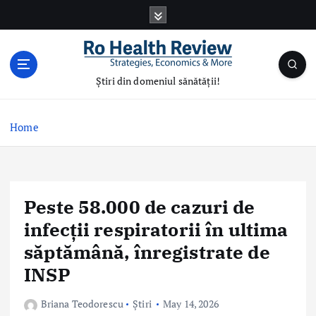
S
k
i
p
t
Știri din domeniul sănătății!
o
c
o
Home
n
t
e
n
Peste 58.000 de cazuri de
t
infecții respiratorii în ultima
săptămână, înregistrate de
INSP
Briana Teodorescu
Știri
May 14, 2026