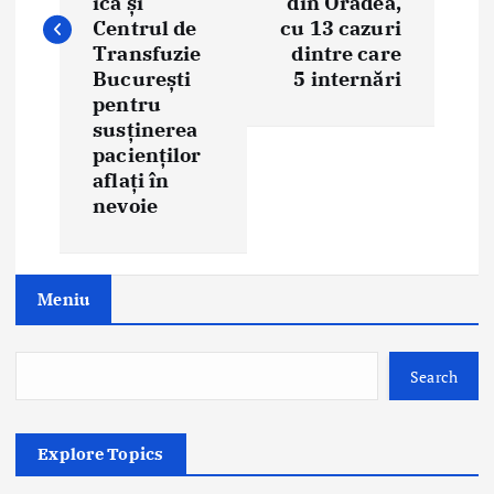
n
ica și
din Oradea,
Centrul de
cu 13 cazuri
a
Transfuzie
dintre care
București
5 internări
v
pentru
i
susținerea
pacienților
g
aflați în
nevoie
a
t
Meniu
i
o
Search
n
Explore Topics