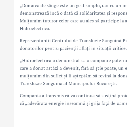
„Donarea de sânge este un gest simplu, dar cu un imp
demonstrează încă o dată că solidaritatea și responsa
Mulțumim tuturor celor care au ales să participe la
Hidroelectrica.
Reprezentanții Centrului de Transfuzie Sanguină Bu
donatorilor pentru pacienții aflați în situații critice.
„Hidroelectrica a demonstrat că o companie puternic
care a donat astăzi a devenit, fără să știe poate, u
mulțumim din suflet și îi așteptăm să revină la donar
Transfuzie Sanguină al Municipiului București.
Compania a transmis că va continua să susțină proiec
că „adevărata energie înseamnă și grija față de oam