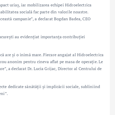
act uriaș, iar mobilizarea echipei Hidroelectrica
bilitatea socială fac parte din valorile noastre.
 această campanie”, a declarat Bogdan Badea, CEO
curești au evidențiat importanța contribuției
ă are și o inimă mare. Fiecare angajat al Hidroelectrica
n erou anonim pentru cineva aflat pe masa de operație. Le
e”, a declarat Dr. Lucia Grijac, Director al Centrului de
te dedicate sănătății și implicării sociale, subliniind
eni”.