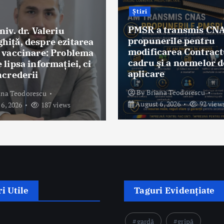
Știri
PMSR a transmis CN
niv. dr. Valeriu
propunerile pentru
hiţă, despre ezitarea
modificarea Contract
e vaccinare: Problema
cadru şi a normelor d
 lipsa informației, ci
aplicare
ncrederii
By
Briana Teodorescu
ana Teodorescu
August 6, 2026
92 view
6, 2026
187 views
i Utile
Taguri Evidențiate
gardă
gripă