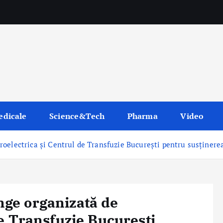
edicale
Science&Tech
Pharma
Video
electrica și Centrul de Transfuzie București pentru susținerea 
ge organizată de
de Transfuzie București