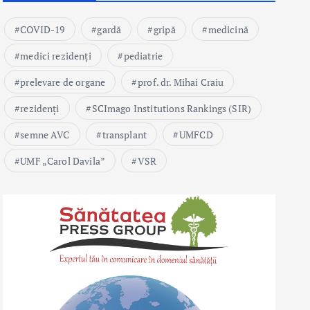
COVID-19
gardă
gripă
medicină
medici rezidenți
pediatrie
prelevare de organe
prof. dr. Mihai Craiu
rezidenți
SCImago Institutions Rankings (SIR)
semne AVC
transplant
UMFCD
UMF „Carol Davila”
VSR