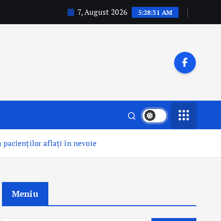
7, August 2026
5:28:32 AM
pacienților aflați în nevoie
Meniu