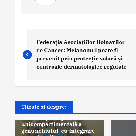
P
o
Federația Asociațiilor Bolnavilor
s
de Cancer: Melanomul poate fi
prevenit prin protecție solară și
t
controale dermatologice regulate
n
a
v
Știri
i
Premieră medicală la
g
Citeste si despre:
Spitalul Orășenesc Mioveni:
a
Intervenţie de protezare
t
unicompartimentală a
genunchiului, cu integrare
i