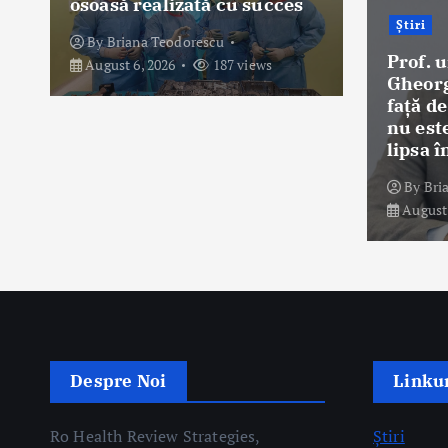
osoasă realizată cu succes
o
Știri
By
Briana Teodorescu
n
u
Prof. u
August 6, 2026
187 views
Gheorg
faţă d
nu este
lipsa î
By
Bri
August 
Despre Noi
Linkur
Ro Health Review Strategies,
Știri