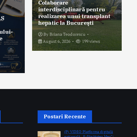
Colaborare
interdisciplinară pentru
realizarea unui transplant
AS
hepatic la Bucureşti
ului-
By
Briana Teodorescu
e
August 6, 2026
199 views
s
Postari Recente
(P) VIDEO Platforma digitală
naţională „E-Sănătatea Mea”: