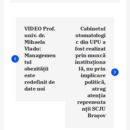
P
VIDEO Prof.
Cabinetul
o
univ. dr.
stomatologi
Mihaela
c din UPU a
s
Vladu:
fost realizat
t
Managemen
prin muncă
tul
instituționa
n
obezității
lă, nu prin
este
implicare
a
redefinit de
politică,
date noi
atrag
v
atenția
i
reprezenta
nții SCJU
g
Brașov
a