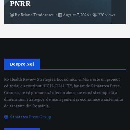
220 views
Despre Noi
Ro Health Review Strategies, Economics & More este un proiect
editorial cu conținut HIGH-QUALITY, lansat de Sănătatea Press
Group, care își propune să ofere o abordare nouă și completă a
dimensiunii strategice, de management și economice a sistemului
de sănătate din România.
Sănătatea Press Group
Trimite email