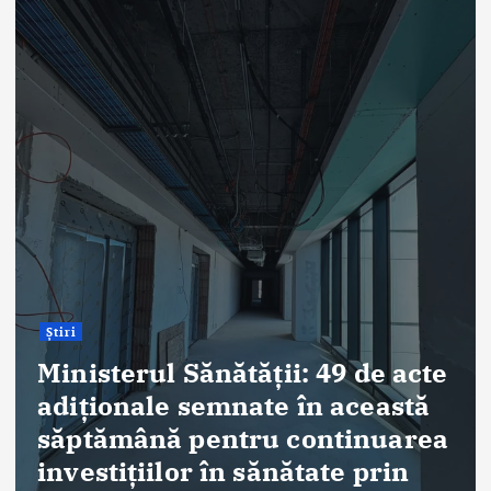
Știri
ANT: Trei prelevări de 
și țesuturi la Bistrița și
în ultimele 48 de ore
By
Briana Teodorescu
August 7, 2026
 de acte
ceastă
inuarea
 prin