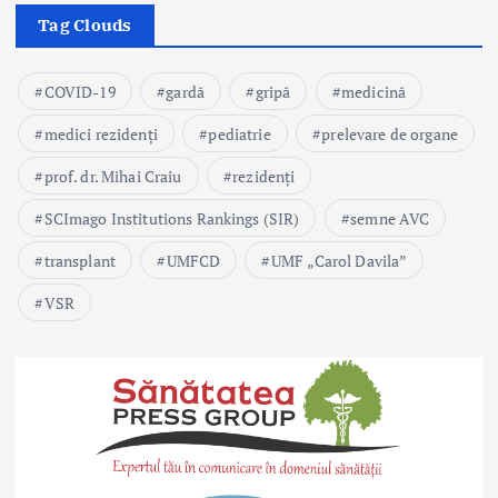
Tag Clouds
COVID-19
gardă
gripă
medicină
medici rezidenți
pediatrie
prelevare de organe
prof. dr. Mihai Craiu
rezidenți
SCImago Institutions Rankings (SIR)
semne AVC
transplant
UMFCD
UMF „Carol Davila”
VSR