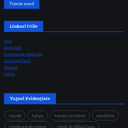
Linkuri Utile
Știri
Editoriale
Evenimente Medicale
Science&Tech
Pharma
Video
Taguri Evidențiate
gardă
gripă
medici rezidenți
pediatrie
prelevare de organe
prof. dr. Mihai Craiu
rezidenți
semne AVC