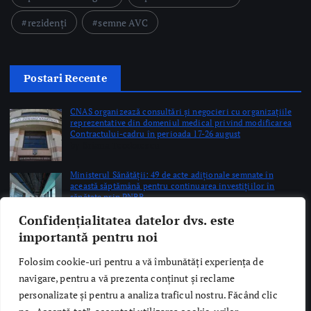
Postari Recente
CNAS organizează consultări și negocieri cu organizațiile
reprezentative din domeniul medical privind modificarea
Contractului-cadru în perioada 17-26 august
by Briana Teodorescu
Ministerul Sănătății: 49 de acte adiționale semnate în
această săptămână pentru continuarea investițiilor în
sănătate prin PNRR
by Briana Teodorescu
ANT: Trei prelevări de organe și țesuturi la Bistrița și
Oradea în ultimele 48 de ore
by Briana Teodorescu
Confidențialitatea datelor dvs. este
importantă pentru noi
Folosim cookie-uri pentru a vă îmbunătăți experiența de
navigare, pentru a vă prezenta conținut și reclame
personalizate și pentru a analiza traficul nostru. Făcând clic
Copyright © 2026 Ro Health Review | Powered by
Sănătatea Press
Group