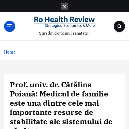
S
k
i
p
t
Știri din domeniul sănătății!
o
c
o
Home
n
t
e
n
Prof. univ. dr. Cătălina
t
Poiană: Medicul de familie
este una dintre cele mai
importante resurse de
stabilitate ale sistemului de